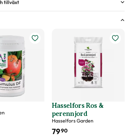
 tillväxt
öjd på växter
andra och tredje året under torra perioder.
ing.
ter
e år två gånger per säsong, under våren och försommaren.
d
s
Hasselfors Ros &
en
perennjord
sk ved, Gallra ut äldre grenar på olika höjder
Remonterande
Hasselfors Garden
79
90