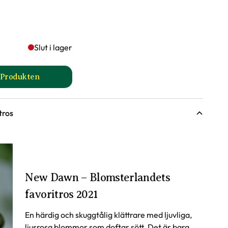
Slut i lager
l Produkten
sida
till Ros- och perennjord produktsida
tros
New Dawn – Blomsterlandets
favoritros 2021
En härdig och skuggtålig klättrare med ljuvliga,
ljusrosa blommor som doftar sött. Det är bara