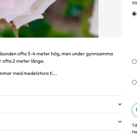
Väl
Va
 uppbunden ofta 3-4 meter hög, men under gynnsamma
ir ofta 2 meter långa.
mmar med medelstora ti...
Ti
He