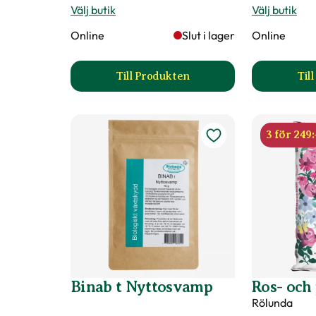
Vad betyder märkningen?
Välj butik
Välj butik
Online
Slut i lager
Online
Ursprung
Kulturursprung
Till Produkten
Til
till Rosgödsel produktsida
Art nr
128784
3 för 249:
Binab t Nyttosvamp
Ros- och
Rölunda