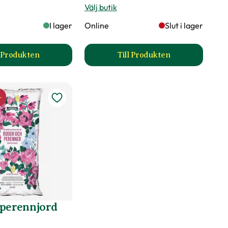
Välj butik
I lager
Online
Slut i lager
l Produkten
Till Produkten
till Kumulus produktsida
till Hasselfors Ros & p
-
 perennjord