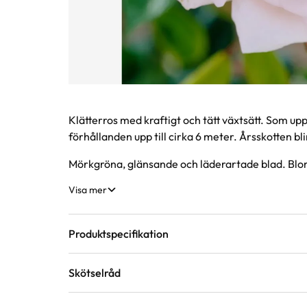
Produktinformation
Klätterros med kraftigt och tätt växtsätt. Som
förhållanden upp till cirka 6 meter. Årsskotten bl
Mörkgröna, glänsande och läderartade blad. Blo
Visa mer
Produktspecifikation
Skötselråd
Krukstorlek
2 liter