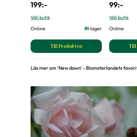
199
:-
99
:-
Välj butik
Välj butik
Online
I lager
Online
Till Produkten
Til
till Binab t Nyttosvamp produkt
Läs mer om 'New dawn' - Blomsterlandets favori