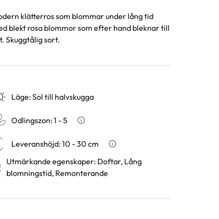
dern klätterros som blommar under lång tid
d blekt rosa blommor som efter hand bleknar till
tt. Skuggtålig sort.
Läge
:
Sol till halvskugga
Odlingszon
:
1 - 5
Vad är odlingszon?
Leveranshöjd
:
10 - 30 cm
Hur vi mäter leveranshöjd på v
Utmärkande egenskaper
:
Doftar, Lång
blomningstid, Remonterande