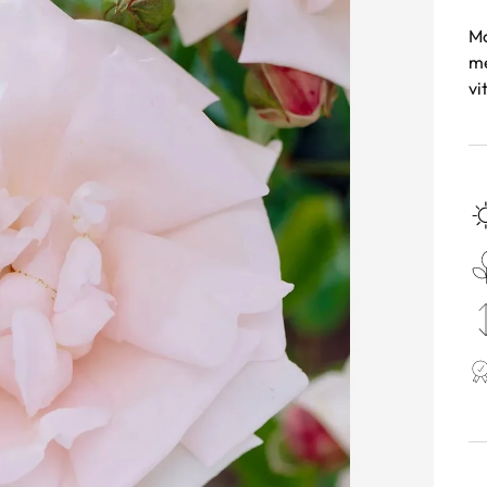
Mo
me
vi