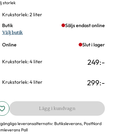
j storlek
rianter
Krukstorlek: 2 liter
Butik
Säljs endast online
Välj butik
Online
Slut i lager
249
:-
Krukstorlek: 4 liter
299
:-
Krukstorlek: 4 liter
Lägg i kundvagn
llgängliga leveransalternativ:
Butiksleverans, PostNord
mleverans Pall