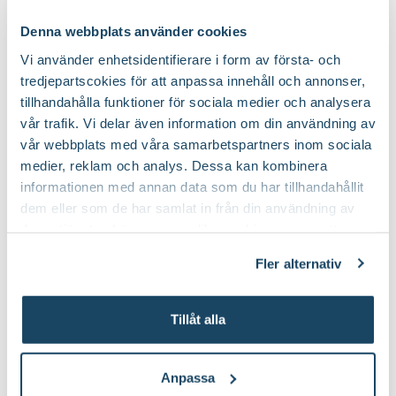
Välj butik
Välj butik
Denna webbplats använder cookies
Online
I lager
Online
Till Produkten
Till Pr
Vi använder enhetsidentifierare i form av första- och
till Benmjöl produktsida
t
tredjepartscokies för att anpassa innehåll och annonser,
tillhandahålla funktioner för sociala medier och analysera
vår trafik. Vi delar även information om din användning av
vår webbplats med våra samarbetspartners inom sociala
Så här planterar du blomsterlök & knölar
medier, reklam och analys. Dessa kan kombinera
informationen med annan data som du har tillhandahållit
dem eller som de har samlat in från din användning av
deras tjänster. Läs mer om olika cookies genom att
klicka på länken 'Fler alternativ'."
Fler alternativ
Tillåt alla
Guide
Anpassa
Att väcka dahli