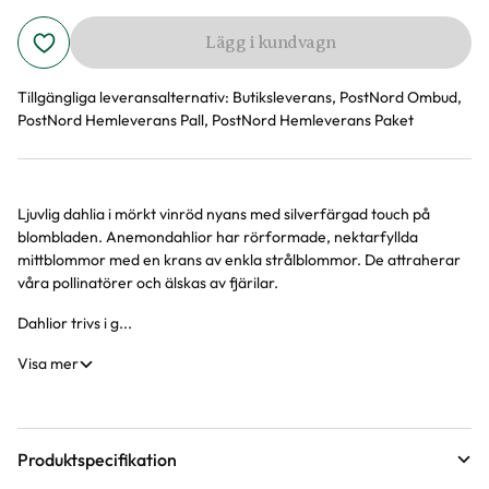
Lägg i kundvagn
Tillgängliga leveransalternativ:
Butiksleverans, PostNord Ombud,
PostNord Hemleverans Pall, PostNord Hemleverans Paket
Ljuvlig dahlia i mörkt vinröd nyans med silverfärgad touch på
Produktinformation
blombladen. Anemondahlior har rörformade, nektarfyllda
mittblommor med en krans av enkla strålblommor. De attraherar
våra pollinatörer och älskas av fjärilar.
Dahlior trivs i g...
Visa mer
Produktspecifikation