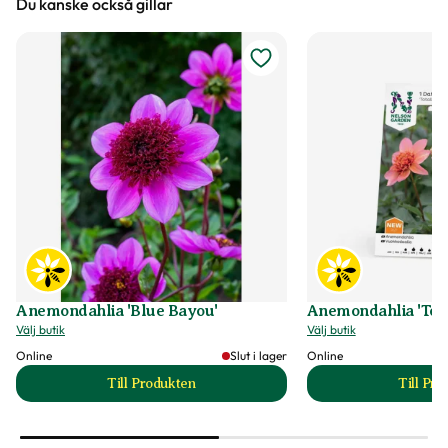
Du kanske också gillar
Anemondahlia 'Blue Bayou'
Anemondahlia 'Tota
Välj butik
Välj butik
Online
Slut i lager
Online
Till Produkten
Till Pr
till Anemondahlia 'Blue Bayou' produktsida
t