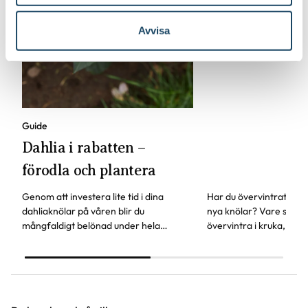
vintervila
Avvisa
Guide
Dahlia i rabatten –
förodla och plantera
Genom att investera lite tid i dina
Har du övervintrat din d
dahliaknölar på våren blir du
nya knölar? Vare sig du 
mångfaldigt belönad under hela
övervintra i kruka, tid
sensommaren och långt in på hösten.
sågspån, sand eller and
Läs vår guide för att lyckas med dahlia.
bra idé att förodla dahl
plantering i rabatt eller