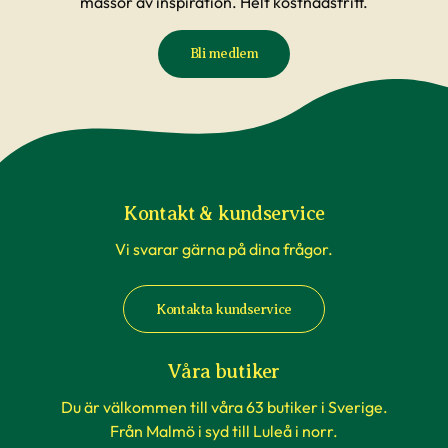
massor av inspiration. Helt kostnadsfritt.
Bli medlem
Kontakt & kundservice
Vi svarar gärna på dina frågor.
Kontakta kundservice
Våra butiker
Du är välkommen till våra 63 butiker i Sverige.
Från Malmö i syd till Luleå i norr.