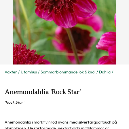
Växter
Utomhus
Sommarblommande lök & knöl
Dahlia
Anemondahlia 'Rock Star'
'Rock Star'
Anemondahlia i mörkt vinröd nyans med silverfärgad touch på
blombladen. De rörformade, nektarfyllda mittblommor är