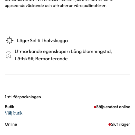
uppseendeväckande och attraherar våra pollinatörer.
Läge
:
Sol till halvskugga
Utmärkande egenskaper
:
Lång blomningstid,
Lättskött, Remonterande
Varianter
1 st i förpackningen
Butik
Säljs endast online
Välj butik
Online
Slut i lager