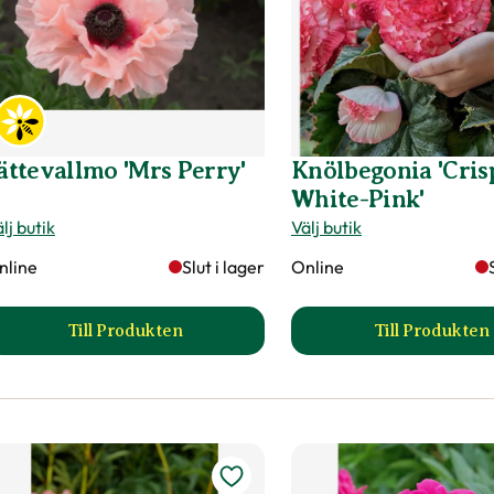
ättevallmo 'Mrs Perry'
Knölbegonia 'Cris
White-Pink'
lj butik
Välj butik
nline
Slut i lager
Online
Till Produkten
Till Produkten
till Jättevallmo 'Mrs Perry' produktsida
till Knö