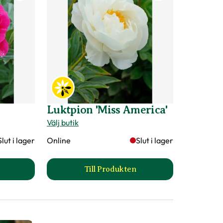
Luktpion 'Miss America'
Välj butik
Slut i lager
Online
Slut i lager
Till Produkten
tpion 'Kansas' produktsida
till Luktpion 'Miss America' pr