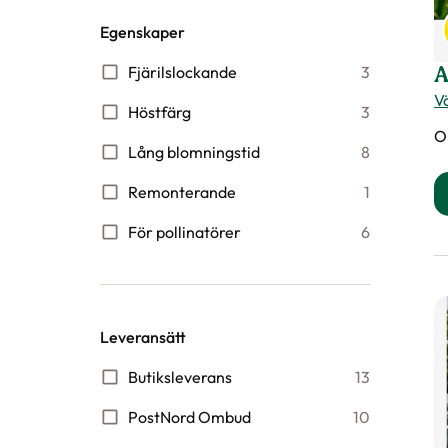
Egenskaper
Fjärilslockande
3
A
Vä
Höstfärg
3
O
Lång blomningstid
8
Remonterande
1
För pollinatörer
6
Leveransätt
Butiksleverans
13
PostNord Ombud
10