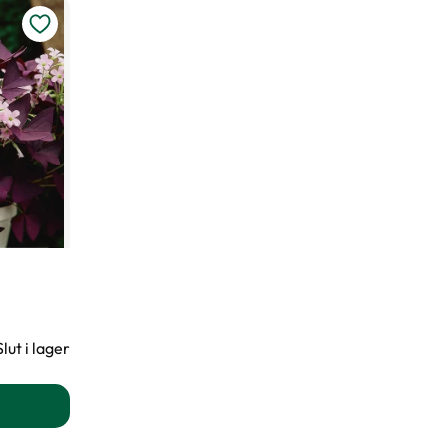
Slut i lager
angeloxalis produktsida