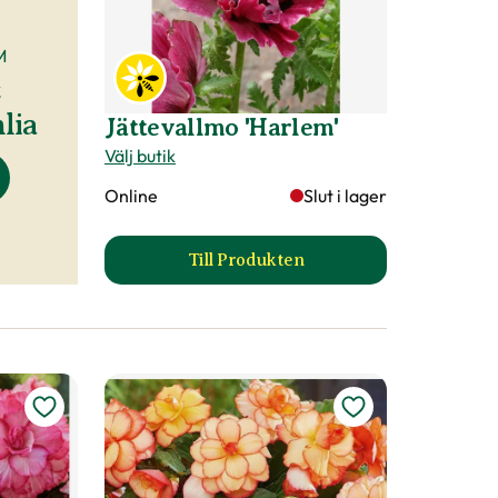
M
&
lia
Jättevallmo 'Harlem'
Välj butik
Online
Slut i lager
Till Produkten
till Jättevallmo 'Harlem' produ