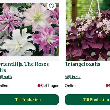
rientlilja The Roses
Triangeloxalis
ix
lj butik
Välj butik
nline
Slut i lager
Online
Till Produkten
Till Produkten
till Orientlilja The Roses Mix produktsida
till Tri