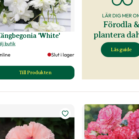
LÄR DIG MER O
Förodla 
plantera dah
ängbegonia 'White'
lj butik
Läs guide
nline
Slut i lager
Till Produkten
till Hängbegonia 'White' produktsida