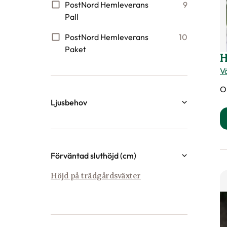
PostNord Hemleverans
9
Pall
PostNord Hemleverans
10
Paket
H
Vä
O
Ljusbehov
Sol
9
Sol till halvskugga
11
Förväntad sluthöjd (cm)
Halvskugga till skugga
4
70
100
Höjd på trädgårdsväxter
Skugga
4