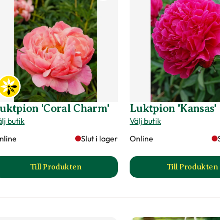
uktpion 'Coral Charm'
Luktpion 'Kansas'
lj butik
Välj butik
nline
Slut i lager
Online
Till Produkten
Till Produkten
till Luktpion 'Coral Charm' produktsida
till Luk