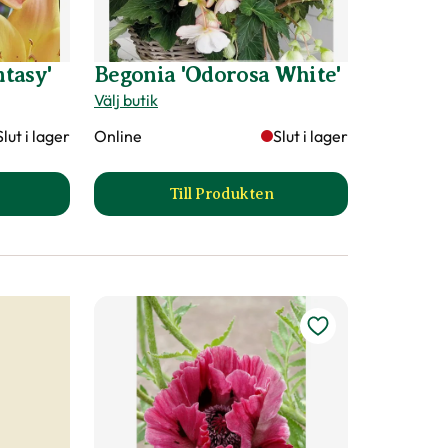
ntasy'
Begonia 'Odorosa White'
Välj butik
Slut i lager
Online
Slut i lager
Till Produkten
atlilja 'Easy Fantasy' produktsida
till Begonia 'Odorosa White' pr