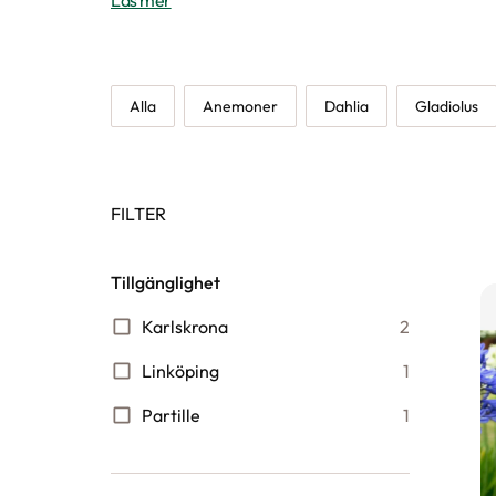
Läs mer
Alla
Anemoner
Dahlia
Gladiolus
FILTER
Tillgänglighet
Karlskrona
2
Linköping
1
Partille
1