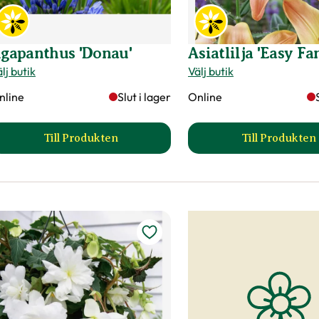
gapanthus 'Donau'
Asiatlilja 'Easy Fa
lj butik
Välj butik
nline
Slut i lager
Online
Till Produkten
Till Produkten
till Agapanthus 'Donau' produktsida
till Asi