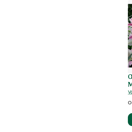
O
M
Vä
O