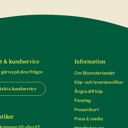
t & kundservice
Information
 gärna på dina frågor.
Om Blomsterlandet
Köp- och leveransvillkor
takta kundservice
Ångra ditt köp
Företag
Presentkort
utiker
Press & media
lkommen till våra 63
Handla hos oss