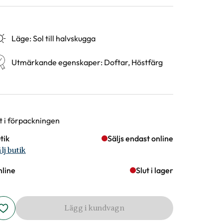
Läge
:
Sol till halvskugga
Utmärkande egenskaper
:
Doftar, Höstfärg
rianter
st i förpackningen
tik
Säljs endast online
lj butik
line
Slut i lager
Lägg i kundvagn