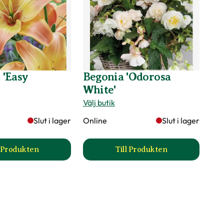
a 'Easy
Begonia 'Odorosa
White'
Välj butik
Slut i lager
Online
Slut i lager
l Produkten
Till Produkten
sida
till Asiatlilja 'Easy Fantasy' produktsida
till Begonia 'Odorosa W