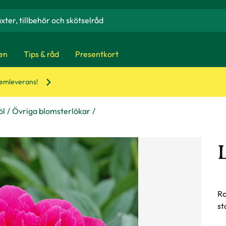
en
Tips & råd
Presentkort
hemleverans!
öl
Övriga blomsterlökar
Ro
st