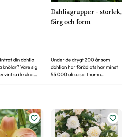
Dahliagrupper - storlek,
färg och form
ntrat din dahlia
Under de drygt 200 år som
a knölar? Vare sig
dahlian har förädlats har minst
ervintra i kruka,
55 000 olika sortnamn
er, sågspån, sand
registrerats världen över. Då
ätt är det en bra idé
gäller det att kunna hålla lite
ahlian innan
ordning och reda, lär dig mer om
rabatt eller kruka.
dahlians grupperingar.