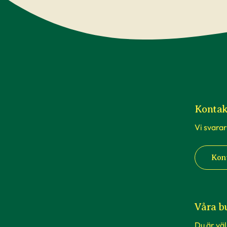
Kontak
Vi svarar
Kon
Våra b
Du är vä