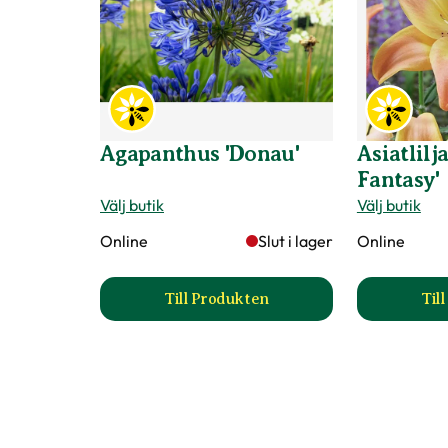
Agapanthus 'Donau'
Asiatlilj
Fantasy'
Välj butik
Välj butik
Online
Slut i lager
Online
Till Produkten
Til
till Agapanthus 'Donau' produkt