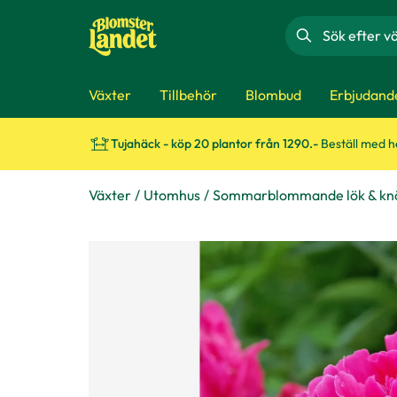
Sök
Växter
Tillbehör
Blombud
Erbjudand
Tujahäck - köp 20 plantor från 1290.-
Beställ med 
Växter
Utomhus
Sommarblommande lök & kn