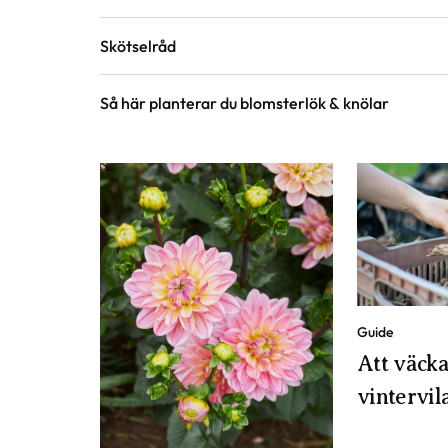
Skötselråd
Blomningstid
Juni, Juli
Så här planterar du blomsterlök & knölar
Läge
Sol till halvskugga
Förpackningsantal
1 st i förpackningen
Utmärkande egenskaper
Doftar, Höstfärg
Art nr
318047
Guide
Att väcka
vintervil