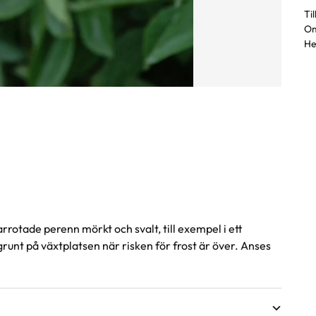
Ti
Om
He
rotade perenn mörkt och svalt, till exempel i ett
 grunt på växtplatsen när risken för frost är över. Anses