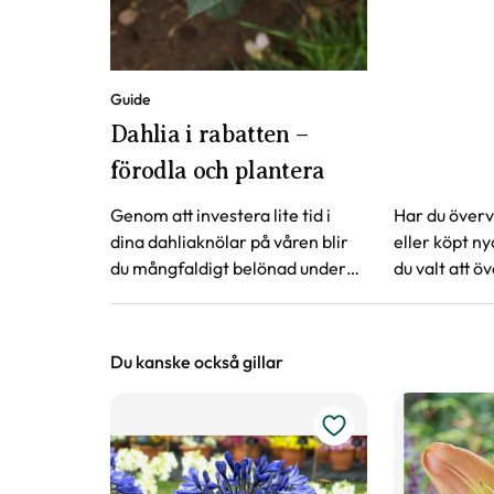
Guide
Dahlia i rabatten –
förodla och plantera
Genom att investera lite tid i
Har du övervi
dina dahliaknölar på våren blir
eller köpt ny
du mångfaldigt belönad under
du valt att öv
hela sensommaren och långt in
tidningspapp
på hösten. Läs vår guide för att
eller andra s
lyckas med dahlia.
att förodla d
Du kanske också gillar
plantering i 