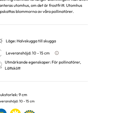
anteras utomhus, om det är frostfritt. Utomhus
pskattas blommorna av våra pollinatörer.
Läge
:
Halvskugga till skugga
Leveranshöjd
:
10 - 15 cm
Hur vi mäter leveranshöjd på v
Utmärkande egenskaper
:
För pollinatörer,
Lättskött
rianter
ukstorlek: 9 cm
veranshöjd: 10 - 15 cm