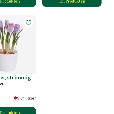
l Produkten
Till Produkten
till Rysk blåstjärna, blå produktsida
till Vårkrokus, blå pro
s, strimmig
us
Slut i lager
l Produkten