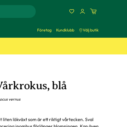
Företag
Kundklubb
Välj butik
Vårkrokus, blå
ocus vernus
t liten lökväxt som är ett riktigt vårtecken. Sval
acering inomhus förlänger blomningen. Kan även