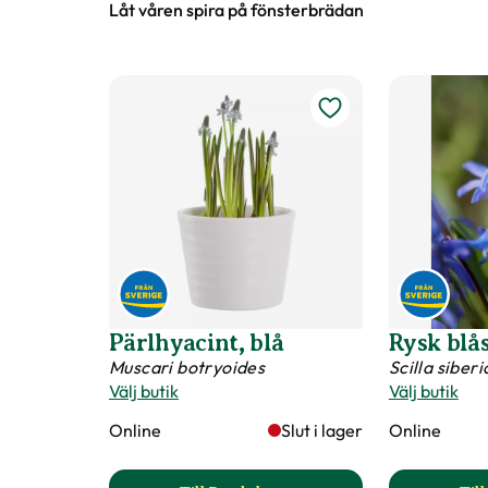
Låt våren spira på fönsterbrädan
Art nr
137898
Pärlhyacint, blå
Rysk blås
Muscari botryoides
Scilla siberi
Välj butik
Välj butik
Online
Slut i lager
Online