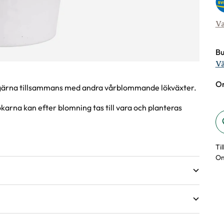
Va
Bu
Vä
On
, gärna tillsammans med andra vårblommande lökväxter.
arna kan efter blomning tas till vara och planteras
Ti
Om