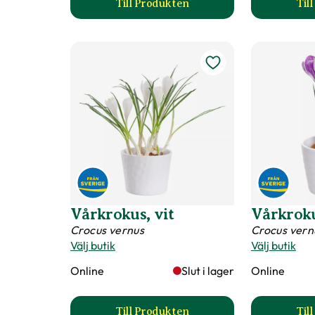
Till Produkten
Til
till Pärlhyacint, blå produktsida
Vårkrokus, vit
Vårkroku
Crocus vernus
Crocus vern
Välj butik
Välj butik
Online
Slut i lager
Online
Till Produkten
Til