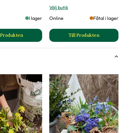
Välj butik
I lager
Online
Fåtal i lager
l Produkten
Till Produkten
a
till Korgkruka Celina produktsida
till Kruka Arvid produk