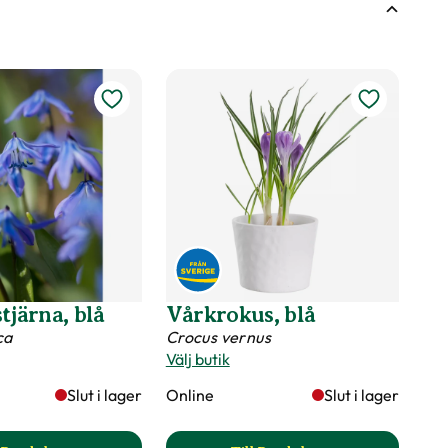
tjärna, blå
Vårkrokus, blå
ca
Crocus vernus
Välj butik
Slut i lager
Online
Slut i lager