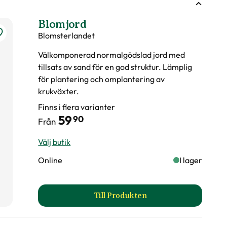
jd på växter
Blomjord
Blomsterlandet
vattna växten?
Välkomponerad normalgödslad jord med
tillsats av sand för en god struktur. Lämplig
för plantering och omplantering av
krukväxter.
Finns i flera varianter
59
90
Från
Välj butik
Online
I lager
er märkningen?
Till Produkten
till Blomjord produktsida