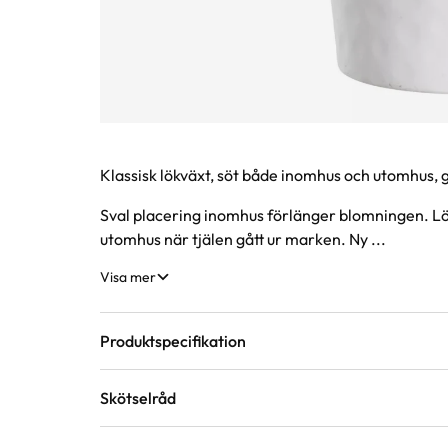
Produktinformation
Klassisk lökväxt, söt både inomhus och utomhus
Sval placering inomhus förlänger blomningen. Lök
utomhus när tjälen gått ur marken. Ny ...
Visa mer
Produktspecifikation
Skötselråd
Krukstorlek
9 cm