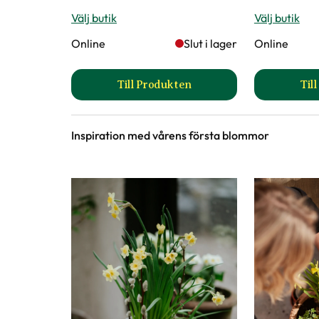
Välj butik
Välj butik
Online
Slut i lager
Online
Till Produkten
Til
till Korgkruka Elton produktsid
Inspiration med vårens första blommor