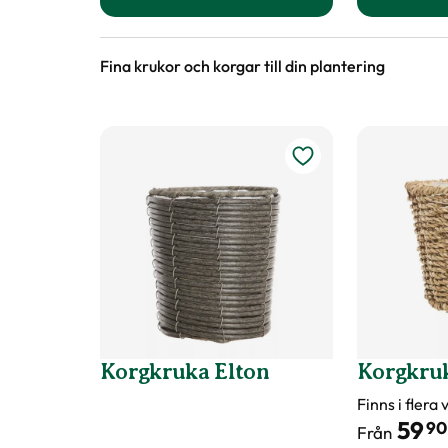
till Vårkrokus, vit produktsida
Fina krukor och korgar till din plantering
Korgkruka Elton
Korgkruk
Finns i flera
59
90
Från