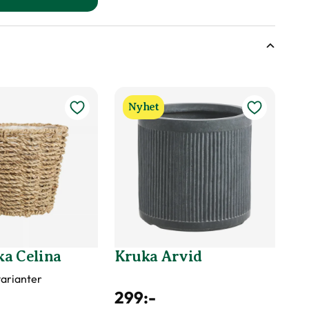
till Vårkrokus, strimmig produktsida
Nyhet
a Celina
Kruka Arvid
 varianter
299
:-