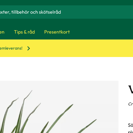
en
Tips & råd
Presentkort
hemleverans!
Cr
Sö
pl