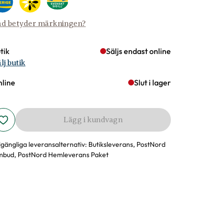
d betyder märkningen?
tik
Säljs endast online
lj butik
line
Slut i lager
Lägg i kundvagn
llgängliga leveransalternativ:
Butiksleverans, PostNord
bud, PostNord Hemleverans Paket