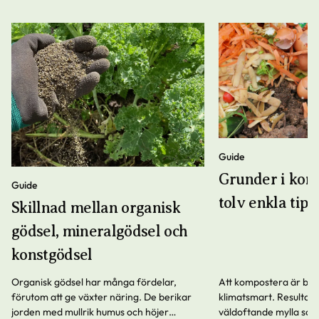
Guide
Grunder i kom
Guide
tolv enkla tips
Skillnad mellan organisk
gödsel, mineralgödsel och
konstgödsel
Organisk gödsel har många fördelar,
Att kompostera är båd
förutom att ge växter näring. De berikar
klimatsmart. Resultatet
jorden med mullrik humus och höjer
väldoftande mylla som 