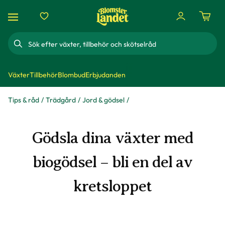
Sök
Växter
Tillbehör
Blombud
Erbjudanden
Tips & råd
Trädgård
Jord & gödsel
Gödsla dina växter med
biogödsel – bli en del av
kretsloppet