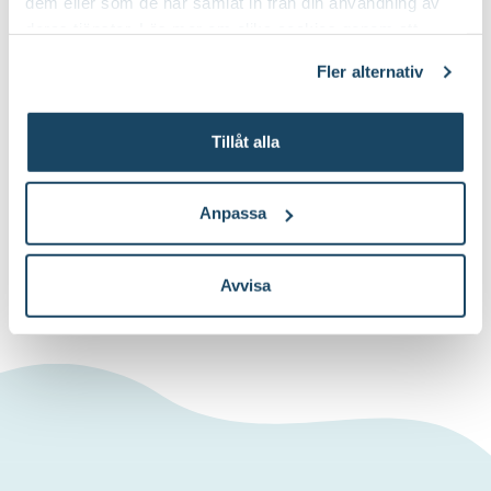
dem eller som de har samlat in från din användning av
deras tjänster. Läs mer om olika cookies genom att
klicka på länken 'Fler alternativ'."
Fler alternativ
Tillåt alla
Växtnäring Mäster Bengt
199
:-
Välj butik
Anpassa
Online
I lager
Till Produkten
till Växtnäring Mäster Bengt produk
Avvisa