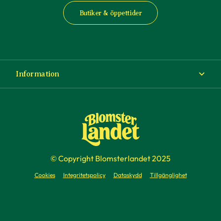
Butiker & öppettider
Information
Om Blomsterlandet
Köp- och leveransvillkor
Ångra ditt köp
© Copyright Blomsterlandet 2025
Företag
Cookies
Integritetspolicy
Dataskydd
Tillgänglighet
Presentkort
Press & media