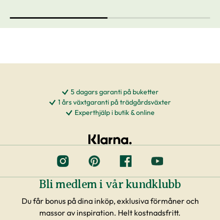
jordens bördighet. Men finns det fördelar
jordens bördighet. Lä
med andra slags gödselmedel som
tips för att komma i 
mineralgödsel? Läs här om vad som skiljer
kompost.
de olika gödselmedlen åt.
5 dagars garanti på buketter
1 års växtgaranti på trädgårdsväxter
Experthjälp i butik & online
Bli medlem i vår kundklubb
Du får bonus på dina inköp, exklusiva förmåner och
massor av inspiration. Helt kostnadsfritt.