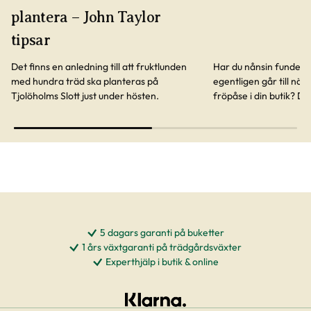
plantera – John Taylor
tipsar
Det finns en anledning till att fruktlunden
Har du nånsin funderat
med hundra träd ska planteras på
egentligen går till när 
Tjolöholms Slott just under hösten.
fröpåse i din butik? De
tänka på. Särskilt när
KRAV-märkta och ekolo
5 dagars garanti på buketter
1 års växtgaranti på trädgårdsväxter
Experthjälp i butik & online