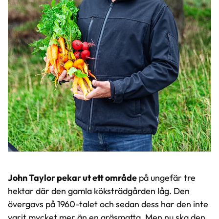
John Taylor pekar ut ett område
på ungefär tre
hektar där den gamla köksträdgården låg. Den
övergavs på 1960-talet och sedan dess har den inte
varit mycket mer än en gräsmatta. Men nu ska den