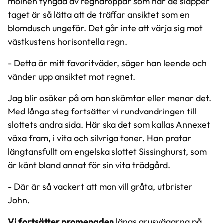
molnen tyngda av regndroppar som när de släpper
taget är så lätta att de träffar ansiktet som en
blomdusch ungefär. Det går inte att värja sig mot
västkustens horisontella regn.
- Detta är mitt favoritväder, säger han leende och
vänder upp ansiktet mot regnet.
Jag blir osäker på om han skämtar eller menar det.
Med långa steg fortsätter vi rundvandringen till
slottets andra sida. Här ska det som kallas Annexet
växa fram, i vita och silvriga toner. Han pratar
längtansfullt om engelska slottet Sissinghurst, som
är känt bland annat för sin vita trädgård.
- Där är så vackert att man vill gråta, utbrister
John.
Vi fortsätter promenaden
längs grusvägarna på