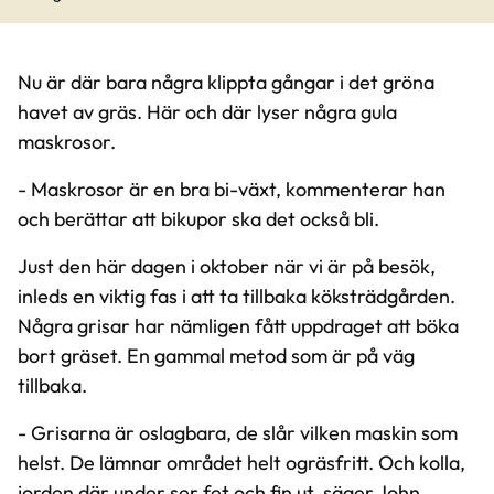
Nu är där bara några klippta gångar i det gröna
havet av gräs. Här och där lyser några gula
maskrosor.
- Maskrosor är en bra bi-växt, kommenterar han
och berättar att bikupor ska det också bli.
Just den här dagen i oktober när vi är på besök,
inleds en viktig fas i att ta tillbaka köksträdgården.
Några grisar har nämligen fått uppdraget att böka
bort gräset. En gammal metod som är på väg
tillbaka.
- Grisarna är oslagbara, de slår vilken maskin som
helst. De lämnar området helt ogräsfritt. Och kolla,
jorden där under ser fet och fin ut, säger John.