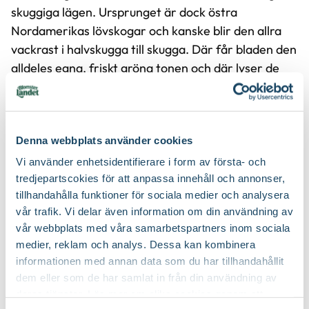
skuggiga lägen. Ursprunget är dock östra
Nordamerikas lövskogar och kanske blir den allra
vackrast i halvskugga till skugga. Där får bladen den
alldeles egna, friskt gröna tonen och där lyser de
vita blommorna som mest. Lundmiljö eller annan
växtplats under lövträdskronor är perfekt men
krypflox platsar i många typer av planteringar. Det
Denna webbplats använder cookies
är också en växt som är flexibel när det gäller
jorden. Den trivs utmärkt i de flesta jordar som inte
Vi använder enhetsidentifierare i form av första- och
är utpräglat torra eller fuktiga. Även när det gäller
tredjepartscokies för att anpassa innehåll och annonser,
tillhandahålla funktioner för sociala medier och analysera
pH-värdet är krypflox tolerant.
vår trafik. Vi delar även information om din användning av
vår webbplats med våra samarbetspartners inom sociala
medier, reklam och analys. Dessa kan kombinera
informationen med annan data som du har tillhandahållit
dem eller som de har samlat in från din användning av
deras tjänster. Läs mer om olika cookies genom att