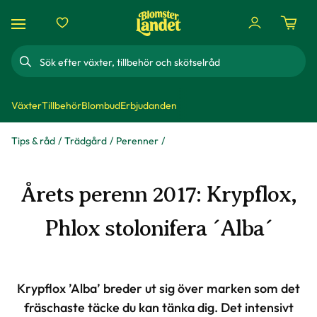
Sök
Växter
Tillbehör
Blombud
Erbjudanden
Tips & råd
Trädgård
Perenner
Årets perenn 2017: Krypflox,
Phlox stolonifera ´Alba´
Krypflox ’Alba’ breder ut sig över marken som det
fräschaste täcke du kan tänka dig. Det intensivt