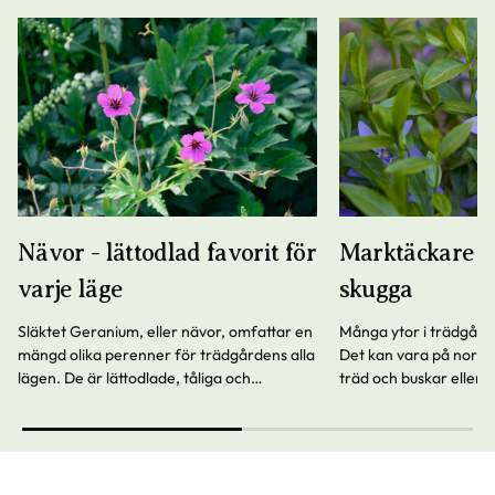
Marktäckare so
Nävor - lättodlad favorit för
skugga
varje läge
Släktet Geranium, eller nävor, omfattar en
Många ytor i trädgårde
mängd olika perenner för trädgårdens alla
Det kan vara på norrsi
lägen. De är lättodlade, tåliga och
träd och buskar eller in
fungerar i allt från rabatter och
försöka odla gräsmatt
stenpartier till marktäckning och
fungerar dåligt. Sats
woodlandplanteringar.
perenner istället och 
lättskött yta.