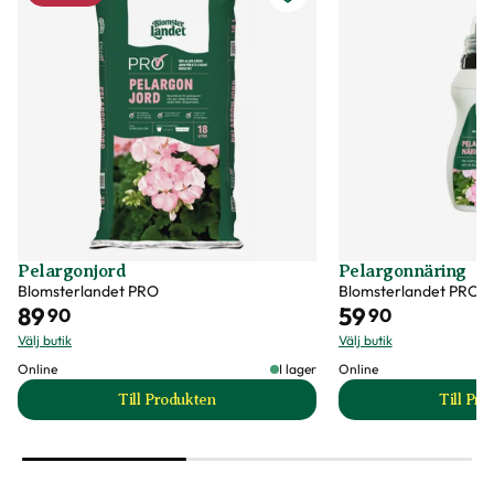
Pelargonjord
Pelargonnäring
Blomsterlandet PRO
Blomsterlandet PRO
89
59
90
90
Välj butik
Välj butik
Online
I lager
Online
Till Produkten
Till Pr
till Pelargonjord produktsida
t