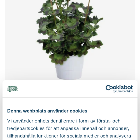
Zonalpelargon SUMMER TWIST ROSE
Pelargonium x hortorum
99
90
Välj butik
Denna webbplats använder cookies
Online
Slut i lager
Vi använder enhetsidentifierare i form av första- och
Till Produkten
tredjepartscokies för att anpassa innehåll och annonser,
till Zonalpelargon SUMMER TWIST
tillhandahålla funktioner för sociala medier och analysera