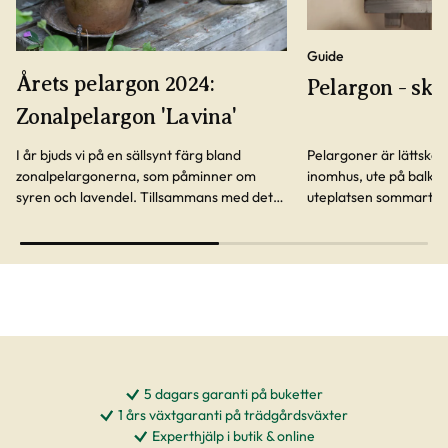
Guide
Årets pelargon 2024:
Pelargon - skö
Zonalpelargon 'Lavina'
I år bjuds vi på en sällsynt färg bland
Pelargoner är lättskött
zonalpelargonerna, som påminner om
inomhus, ute på balkon
syren och lavendel. Tillsammans med det
uteplatsen sommartid.
friska lindblomsgröna bladverket blir
om dem bäst.
'Lavina' en favorit i sommarkrukan.
5 dagars garanti på buketter
1 års växtgaranti på trädgårdsväxter
Experthjälp i butik & online