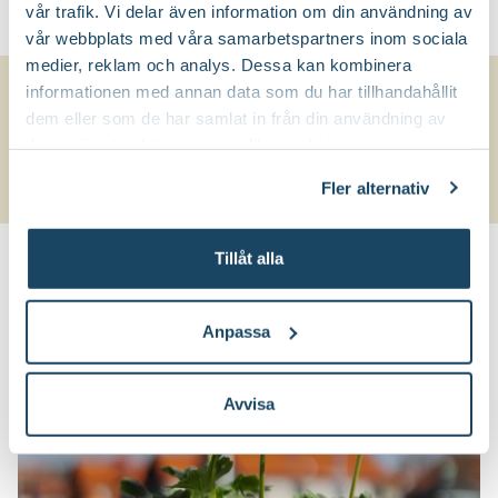
vår trafik. Vi delar även information om din användning av
vår webbplats med våra samarbetspartners inom sociala
medier, reklam och analys. Dessa kan kombinera
Varför välja SUMMER TWIST ROSE?
informationen med annan data som du har tillhandahållit
dem eller som de har samlat in från din användning av
Unik stjärnformad blomning
deras tjänster. Läs mer om olika cookies genom att
Färger som förändras beroende på ljus
klicka på länken 'Fler alternativ'."
Fler alternativ
Luftigt och stilrent växtsätt
Tillåt alla
Anpassa
Avvisa