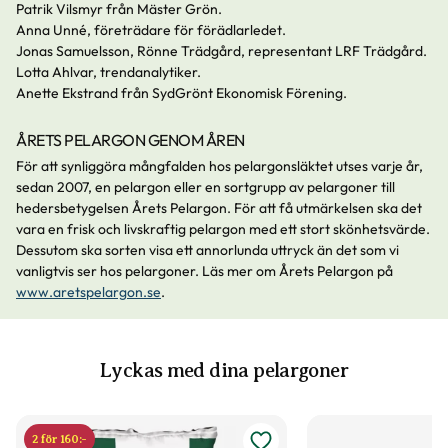
Patrik Vilsmyr från Mäster Grön.
Anna Unné, företrädare för förädlarledet.
Jonas Samuelsson, Rönne Trädgård, representant LRF Trädgård.
Lotta Ahlvar, trendanalytiker.
Anette Ekstrand från SydGrönt Ekonomisk Förening.
ÅRETS PELARGON GENOM ÅREN
För att synliggöra mångfalden hos pelargonsläktet utses varje år,
sedan 2007, en pelargon eller en sortgrupp av pelargoner till
hedersbetygelsen Årets Pelargon. För att få utmärkelsen ska det
vara en frisk och livskraftig pelargon med ett stort skönhetsvärde.
Dessutom ska sorten visa ett annorlunda uttryck än det som vi
vanligtvis ser hos pelargoner. Läs mer om Årets Pelargon på
www.aretspelargon.se
.
Lyckas med dina pelargoner
2 för 160:-