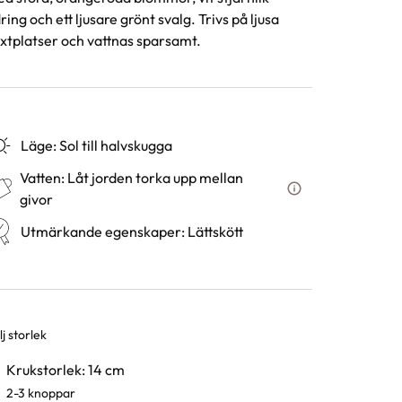
ring och ett ljusare grönt svalg. Trivs på ljusa
xtplatser och vattnas sparsamt.
Läge
:
Sol till halvskugga
Vatten
:
Låt jorden torka upp mellan
Hur ska du vattn
givor
Utmärkande egenskaper
:
Lättskött
j storlek
rianter
Krukstorlek: 14 cm
2-3 knoppar