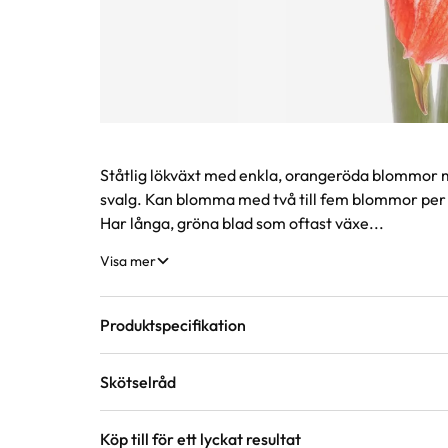
Produktinformation
Ståtlig lökväxt med enkla, orangeröda blommor m
svalg. Kan blomma med två till fem blommor per b
Har långa, gröna blad som oftast växe...
Visa mer
Produktspecifikation
Skötselråd
Krukstorlek
14 cm
Köp till för ett lyckat resultat
Läge
Sol till halvskugga