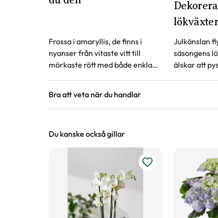
Dekorera
lökväxte
Frossa i amaryllis, de finns i
Julkänslan fl
nyanser från vitaste vitt till
säsongens lö
mörkaste rött med både enkla
älskar att py
och fyllda blommor. Att få se sin
och lättsköt
amaryllis från knopp till utslagen
har väl prova
Bra att veta när du handlar
blomma är en fröjd. Följ våra
vas?
enkla tips för att lyckas.
Höjd, längd och bilder
Vi försöker alltid ange växternas ungefärli
Du kanske också gillar
är unika så kan måtten och din växts utsee
på hemsidan.
Växter är levande varor
Det är naturligt att växter får nya blad oc