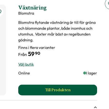
Växtnäring
Blomstra
du vattna växten?
Blomstra flytande växtnäring är till för gröna
och blommande plantor, både inomhus och
utomhus. Växter mår bäst av regelbunden
gödning.
Finns i flera varianter
59
90
Från
Välj butik
Online
I lager
gen?
Till Produkten
till Växtnäring produktsida