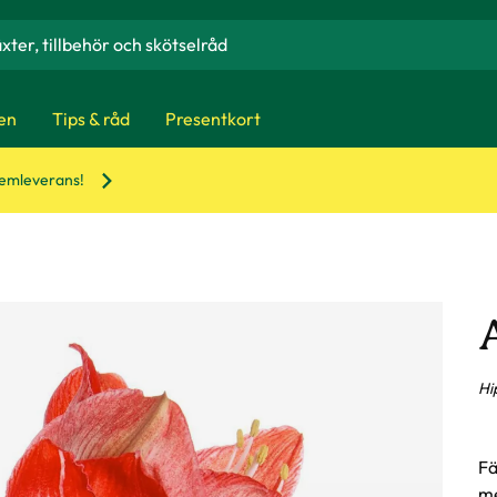
en
Tips & råd
Presentkort
hemleverans!
Hi
Fä
me