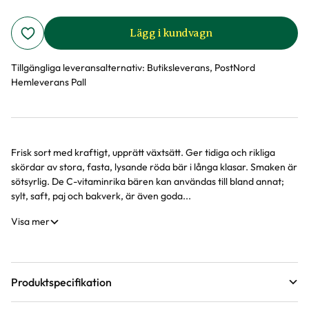
Lägg i kundvagn
Tillgängliga leveransalternativ:
Butiksleverans, PostNord
Hemleverans Pall
Frisk sort med kraftigt, upprätt växtsätt. Ger tidiga och rikliga
Produktinformation
skördar av stora, fasta, lysande röda bär i långa klasar. Smaken är
sötsyrlig. De C-vitaminrika bären kan användas till bland annat;
sylt, saft, paj och bakverk, är även goda...
Visa mer
Produktspecifikation