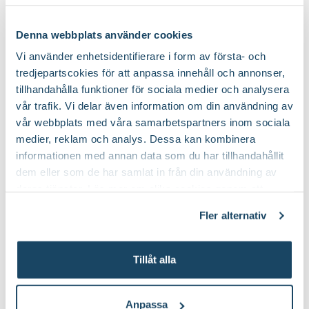
Fruktkött
Saftigt
Barkduk
Bärnät
Blomsterlandet
Blomsterlandet
Denna webbplats använder cookies
Finns i flera varianter
Utmärkande egenskaper
För pollinatörer, Lättskött
99
:-
199
:-
Från
Vi använder enhetsidentifierare i form av första- och
Välj butik
Välj butik
Ursprung
Kulturursprung
tredjepartscokies för att anpassa innehåll och annonser,
Online
I lager
Online
tillhandahålla funktioner för sociala medier och analysera
Till Produkten
Till Pr
Art nr
335447
vår trafik. Vi delar även information om din användning av
till Barkduk produktsida
t
vår webbplats med våra samarbetspartners inom sociala
medier, reklam och analys. Dessa kan kombinera
informationen med annan data som du har tillhandahållit
dem eller som de har samlat in från din användning av
Lyckas med dina vinbär
deras tjänster. Läs mer om olika cookies genom att
klicka på länken 'Fler alternativ'."
Fler alternativ
Tillåt alla
Anpassa