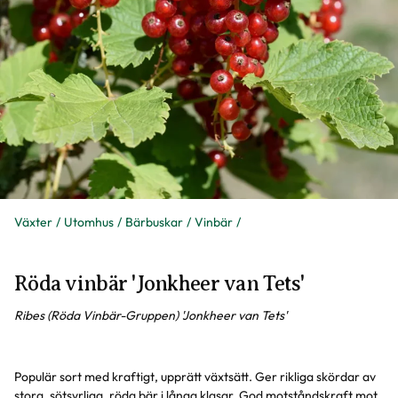
Växter
Utomhus
Bärbuskar
Vinbär
Röda vinbär 'Jonkheer van Tets'
Ribes (Röda Vinbär-Gruppen) 'Jonkheer van Tets'
Populär sort med kraftigt, upprätt växtsätt. Ger rikliga skördar av
stora, sötsyrliga, röda bär i långa klasar. God motståndskraft mot