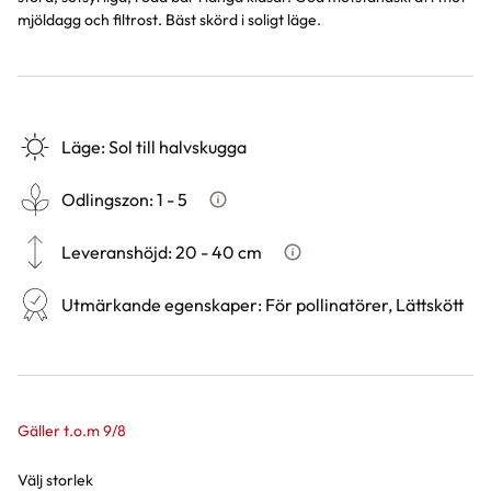
mjöldagg och filtrost. Bäst skörd i soligt läge.
Läge
:
Sol till halvskugga
Odlingszon
:
1 - 5
Vad är odlingszon?
Leveranshöjd
:
20 - 40 cm
Hur vi mäter leveranshöjd på
Utmärkande egenskaper
:
För pollinatörer, Lättskött
Gäller t.o.m 9/8
Välj storlek