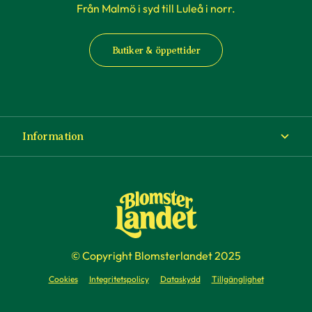
Från Malmö i syd till Luleå i norr.
Butiker & öppettider
Information
Om Blomsterlandet
Köp- och leveransvillkor
Ångra ditt köp
© Copyright Blomsterlandet 2025
Företag
Cookies
Integritetspolicy
Dataskydd
Tillgänglighet
Presentkort