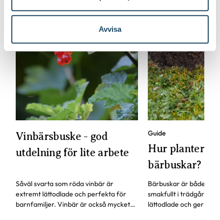
Avvisa
Guide
Vinbärsbuske - god
Hur planterar 
utdelning för lite arbete
bärbuskar?
Såväl svarta som röda vinbär är
Bärbuskar är både deko
extremt lättodlade och perfekta för
smakfullt i trädgården
barnfamiljer. Vinbär är också mycket
lättodlade och ger skörd
nyttigt då det innehåller stora mängder