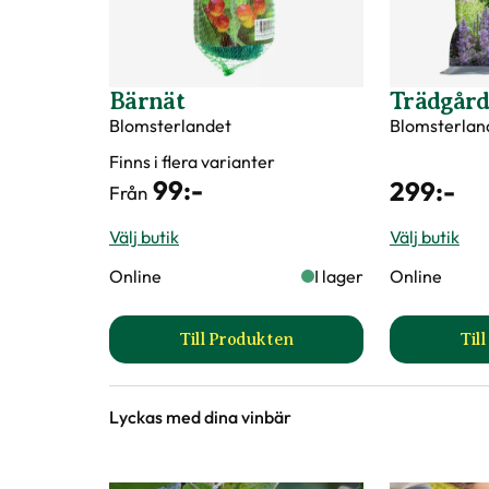
Bärnät
Trädgård
Blomsterlandet
Blomsterlan
Finns i flera varianter
99
:-
299
:-
Från
Välj butik
Välj butik
Online
I lager
Online
Till Produkten
Til
till Bärnät produktsida
Lyckas med dina vinbär