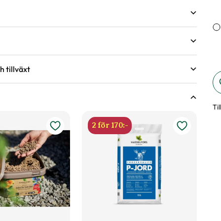
 tillväxt
öjd på växter
r tredje och fjärde året under torra perioder.
åren för att underlätta buskens etablering.
Ti
dsväxter
e år kan du gödsla efter behov på våren.
2 för 170:-