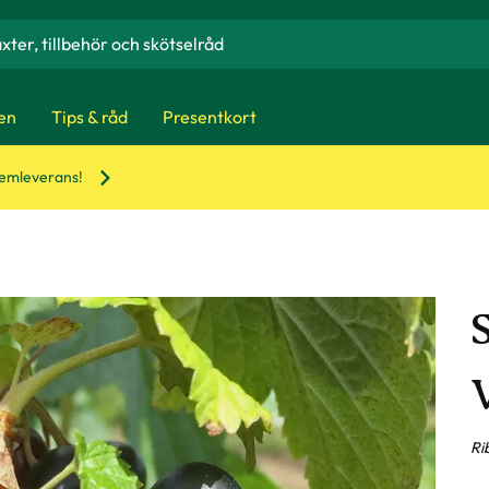
en
Tips & råd
Presentkort
hemleverans!
Ri