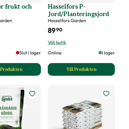
, Klipp bort skadade, korsade och inåtväxande grenar
r frukt och
Hasselfors P-
Jord/Planteringsjord
Garden
Hasselfors Garden
89
90
Välj butik
Slut i lager
Online
I lager
l Produkten
Till Produkten
till Gödsel för frukt och bär produktsida
till Hasselfors P-Jord/
Snabbväxande
?
ukasus, Himalaya, SC Asien, Manchuriet