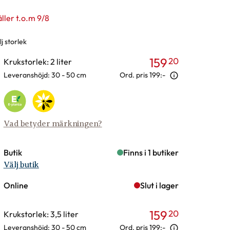
ller t.o.m 9/8
j storlek
rianter
159
20
Krukstorlek: 2 liter
Leveranshöjd: 30 - 50 cm
Ord. pris
199:-
Vad betyder märkningen?
Butik
Finns i 1 butiker
Välj butik
Online
Slut i lager
159
20
Krukstorlek: 3,5 liter
Leveranshöjd: 30 - 50 cm
Ord. pris
199:-