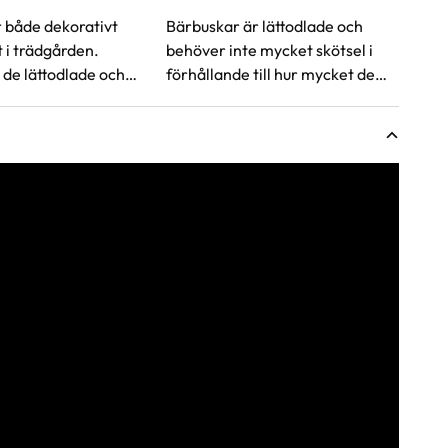
 både dekorativt
Bärbuskar är lättodlade och
t i trädgården.
behöver inte mycket skötsel i
de lättodlade och
förhållande till hur mycket de
efter år.
ger tillbaka. Men med rätt
gödsling blir skörden större och
plantan håller sig frisk.