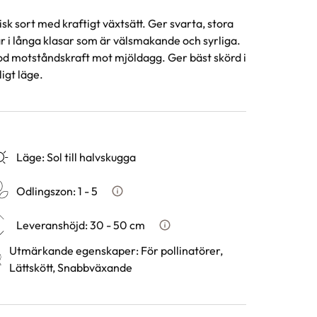
isk sort med kraftigt växtsätt. Ger svarta, stora
r i långa klasar som är välsmakande och syrliga.
d motståndskraft mot mjöldagg. Ger bäst skörd i
ligt läge.
Läge
:
Sol till halvskugga
Odlingszon
:
1 - 5
Vad är odlingszon?
Leveranshöjd
:
30 - 50 cm
Hur vi mäter leveranshöjd på 
Utmärkande egenskaper
:
För pollinatörer,
Lättskött, Snabbväxande