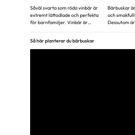
Såväl svarta som röda vinbär är
Bärbuskar är
extremt lättodlade och perfekta
och smakfull
för barnfamiljer. Vinbär är
Dessutom är 
också mycket nyttigt då det
ger skörd år 
innehåller stora mängder c-
Så här planterar du bärbuskar
vitamin.