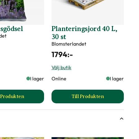
sgödsel
Planteringsjord 40 L,
det
30 st
Blomsterlandet
1794
:-
Välj butik
I lager
Online
I lager
l Produkten
Till Produkten
till Trädgårdsgödsel produktsida
till Planteringsjord 40 