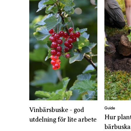
Guide
Vinbärsbuske - god
Hur plant
utdelning för lite arbete
bärbuska