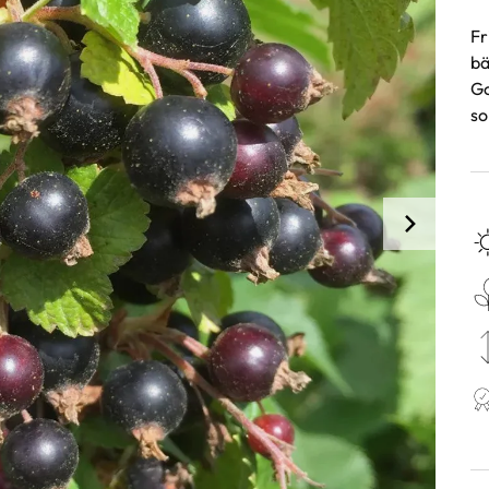
Fr
bä
Go
so