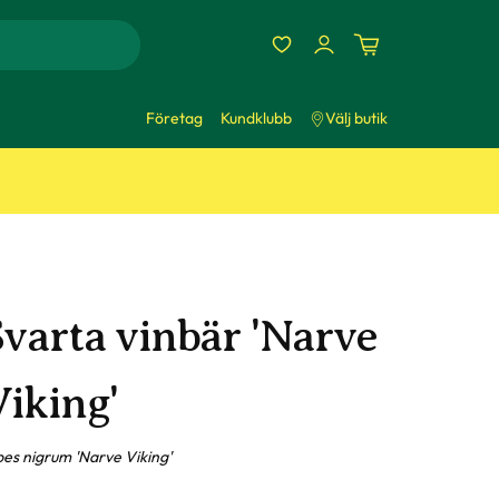
Företag
Kundklubb
Välj butik
Svarta vinbär 'Narve
Viking'
bes nigrum 'Narve Viking'