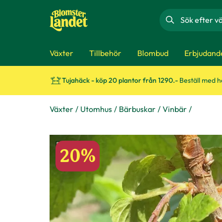
Sök
Växter
Tillbehör
Blombud
Erbjudand
Tujahäck - köp 20 plantor från 1290.-
Beställ med 
Växter
Utomhus
Bärbuskar
Vinbär
20%