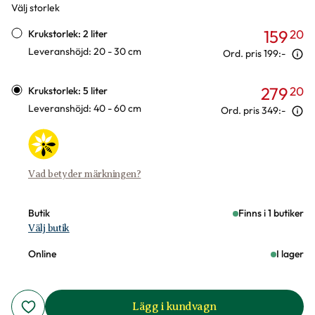
Välj storlek
Varianter
159
20
Krukstorlek: 2 liter
Leveranshöjd: 20 - 30 cm
Ord. pris
199:-
279
20
Krukstorlek: 5 liter
Leveranshöjd: 40 - 60 cm
Ord. pris
349:-
Vad betyder märkningen?
Butik
Finns i 1 butiker
Välj butik
Online
I lager
Lägg i kundvagn