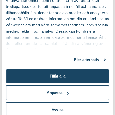
till Barkduk produktsida
t
Vi använder enhetsidentifierare i form av första- och
tredjepartscokies för att anpassa innehåll och annonser,
Art nr
104056
tillhandahålla funktioner för sociala medier och analysera
vår trafik. Vi delar även information om din användning av
Lyckas med dina vinbär
vår webbplats med våra samarbetspartners inom sociala
medier, reklam och analys. Dessa kan kombinera
informationen med annan data som du har tillhandahållit
dem eller som de har samlat in från din användning av
deras tjänster. Läs mer om olika cookies genom att
klicka på länken 'Fler alternativ'."
Fler alternativ
Tillåt alla
Anpassa
Avvisa