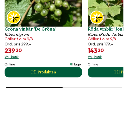
Gröna vinbär 'De Gröna'
Röda vinbär 'Jonkh
Ribes nigrum
Ribes (Röda Vinbär-
Gäller t.o.m 9/8
Gäller t.o.m 9/8
Ord. pris
299:-
Ord. pris
179:-
239
143
20
20
Välj butik
Välj butik
Online
I lager
Online
Till Produkten
Till Pr
till Gröna vinbär 'De Gröna' produktsida
t