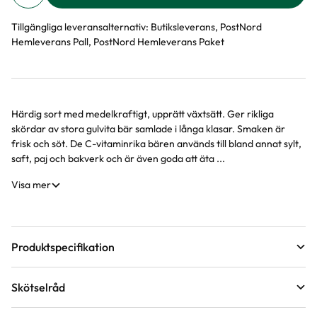
Tillgängliga leveransalternativ:
Butiksleverans, PostNord
Hemleverans Pall, PostNord Hemleverans Paket
Härdig sort med medelkraftigt, upprätt växtsätt. Ger rikliga
Produktinformation
skördar av stora gulvita bär samlade i långa klasar. Smaken är
frisk och söt. De C-vitaminrika bären används till bland annat sylt,
saft, paj och bakverk och är även goda att äta ...
Visa mer
Produktspecifikation
Krukstorlek
5 liter
Skötselråd