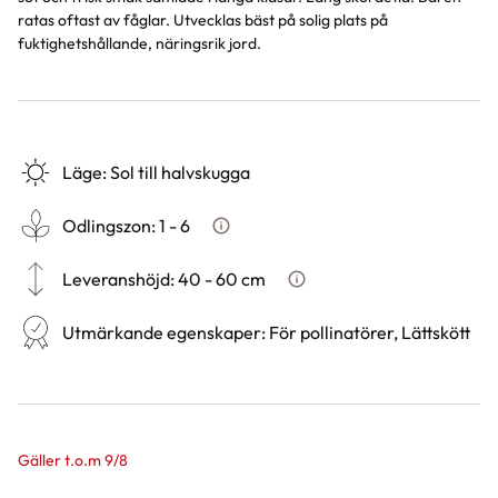
ratas oftast av fåglar. Utvecklas bäst på solig plats på
fuktighetshållande, näringsrik jord.
Läge
:
Sol till halvskugga
Odlingszon
:
1 - 6
Vad är odlingszon?
Leveranshöjd
:
40 - 60 cm
Hur vi mäter leveranshöjd på
Utmärkande egenskaper
:
För pollinatörer, Lättskött
Gäller t.o.m 9/8