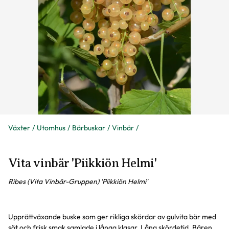
Växter
Utomhus
Bärbuskar
Vinbär
Vita vinbär 'Piikkiön Helmi'
Ribes (Vita Vinbär-Gruppen) 'Piikkiön Helmi'
Upprättväxande buske som ger rikliga skördar av gulvita bär med
söt och frisk smak samlade i långa klasar. Lång skördetid. Bären