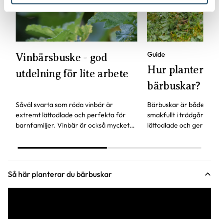
Guide
Vinbärsbuske - god
Hur planterar 
utdelning för lite arbete
bärbuskar?
Såväl svarta som röda vinbär är
Bärbuskar är både deko
extremt lättodlade och perfekta för
smakfullt i trädgården
barnfamiljer. Vinbär är också mycket
lättodlade och ger skörd
nyttigt då det innehåller stora mängder
c-vitamin.
Så här planterar du bärbuskar