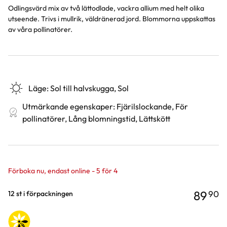
Odlingsvärd mix av två lättodlade, vackra allium med helt olika
utseende. Trivs i mullrik, väldränerad jord. Blommorna uppskattas
av våra pollinatörer.
Läge
:
Sol till halvskugga, Sol
Utmärkande egenskaper
:
Fjärilslockande, För
pollinatörer, Lång blomningstid, Lättskött
Förboka nu, endast online - 5 för 4
89
90
Varianter
12 st i förpackningen