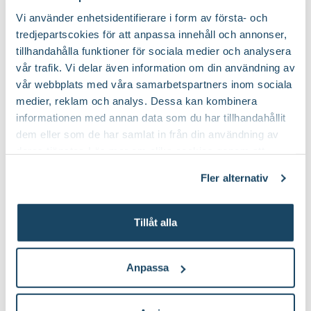
Vi använder enhetsidentifierare i form av första- och
tredjepartscokies för att anpassa innehåll och annonser,
tillhandahålla funktioner för sociala medier och analysera
vår trafik. Vi delar även information om din användning av
vår webbplats med våra samarbetspartners inom sociala
medier, reklam och analys. Dessa kan kombinera
informationen med annan data som du har tillhandahållit
dem eller som de har samlat in från din användning av
deras tjänster. Läs mer om olika cookies genom att
klicka på länken 'Fler alternativ'."
Fler alternativ
Benmjöl
Lökkorg 3-pack
Nelson Garden
Nelson Garden
99
:-
49
Tillåt alla
90
Välj butik
Välj butik
Online
Slut i lager
Online
Anpassa
Till Produkten
Till Produ
till Benmjöl produktsida
til