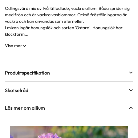
Odlingsvärd mix av två lättodlade, vackra allium. Båda sprider sig
Produktinformation
med frön och är vackra vasblommor. Också fröställningarna är
vackra och kan användas som eterneller.
I mixen ingår honungslök och sorten 'Ostara'. Honungslök har
klockform...
Visa mer
Produktspecifikation
Förväntad sluthöjd
60 - 100 cm
Skötselråd
Höjd på trädgårdsväxter
Blomfärg
Lila, Lime, Purpur, Aprikos
Läge
Sol till halvskugga, Sol
Läs mer om allium
Bladfärg
Grön
Blomningstid
April, Maj