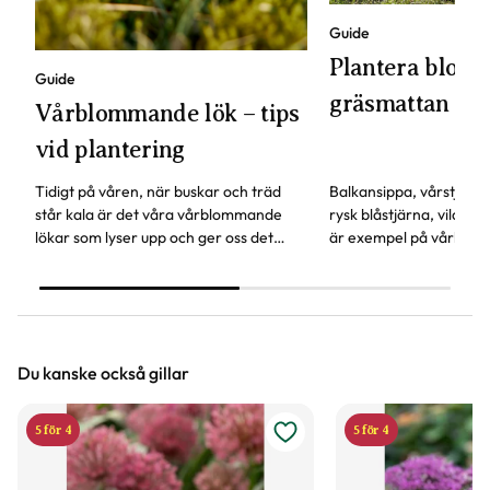
Guide
Plantera blomst
Guide
gräsmattan
Vårblommande lök – tips
vid plantering
Tidigt på våren, när buskar och träd
Balkansippa, vårstjärna
står kala är det våra vårblommande
rysk blåstjärna, vildtul
lökar som lyser upp och ger oss det
är exempel på vårlökar
första vårtecknet.
att planteras i gräsmat
roligt höstpyssel!
Du kanske också gillar
5 för 4
5 för 4