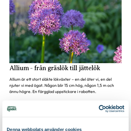
Förpackningsantal
12 st i förpackningen
Utmärkande egenskaper
Fjärilslockande, För pollinatörer, Lång
blomningstid, Lättskött
Art nr
333607
Allium - från gräslök till jättelök
Allium är ett stort släkte lökväxter – en del äter vi, en del
njuter vi med ögat. Någon blir 15 cm hög, någon 1,5 m och
ännu högre. En färgglad uppstickare i rabatten.
Tillbehör till dina blomsterlökar
Denna webbplats använder cookies