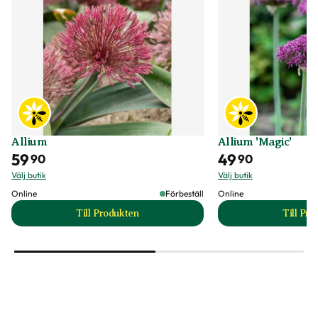
Allium
Allium 'Magic'
59
49
90
90
Välj butik
Välj butik
Online
Förbeställ
Online
Till Produkten
Till Pr
till Allium produktsida
t