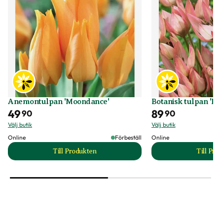
Anemontulpan 'Moondance'
Botanisk tulpan 'D
49
89
90
90
Välj butik
Välj butik
Online
Förbeställ
Online
Till Produkten
Till Pr
till Anemontulpan 'Moondance' produktsida
t