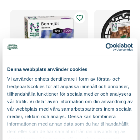
Denna webbplats använder cookies
Vi använder enhetsidentifierare i form av första- och
tredjepartscokies för att anpassa innehåll och annonser,
Benmjöl
Lökkorg 3-pack
tillhandahålla funktioner för sociala medier och analysera
Nelson Garden
Nelson Garden
vår trafik. Vi delar även information om din användning av
99
:-
49
90
vår webbplats med våra samarbetspartners inom sociala
Välj butik
Välj butik
medier, reklam och analys. Dessa kan kombinera
Online
Slut i lager
Online
informationen med annan data som du har tillhandahållit
Till Produkten
Till Produ
till Benmjöl produktsida
til
dem eller som de har samlat in från din användning av
deras tjänster. Läs mer om olika cookies genom att