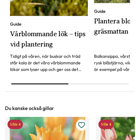
Guide
Plantera blomst
Guide
gräsmattan
Vårblommande lök – tips
vid plantering
Tidigt på våren, när buskar och träd
Balkansippa, vårstjärna
står kala är det våra vårblommande
rysk blåstjärna, vildtul
lökar som lyser upp och ger oss det
är exempel på vårlökar
första vårtecknet.
att planteras i gräsmat
roligt höstpyssel!
Du kanske också gillar
5 för 4
5 för 4