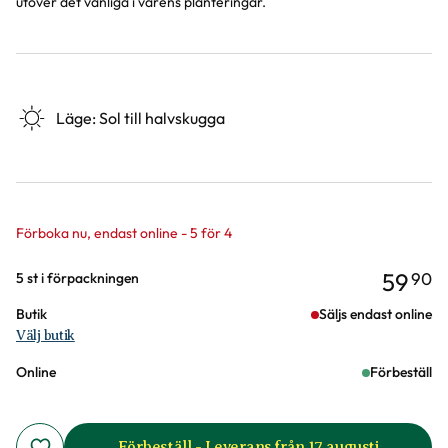
utöver det vanliga i vårens planteringar.
Läge
:
Sol till halvskugga
Förboka nu, endast online - 5 för 4
59
90
Varianter
5 st i förpackningen
Butik
Säljs endast online
Välj butik
Online
Förbeställ
Förbeställ - Leverans från 17 augusti