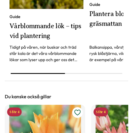
Guide
Plantera blomst
Guide
gräsmattan
Vårblommande lök – tips
vid plantering
Tidigt på våren, när buskar och träd
Balkansippa, vårstjärna
står kala är det våra vårblommande
rysk blåstjärna, vildtul
lökar som lyser upp och ger oss det
är exempel på vårlökar
första vårtecknet.
att planteras i gräsmat
roligt höstpyssel!
Du kanske också gillar
5 för 4
5 för 4