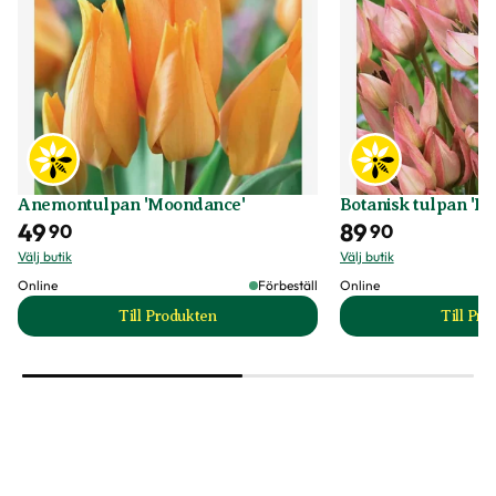
Anemontulpan 'Moondance'
Botanisk tulpan 'D
49
89
90
90
Välj butik
Välj butik
Online
Förbeställ
Online
Till Produkten
Till Pr
till Anemontulpan 'Moondance' produktsida
t