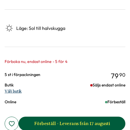
Läge
:
Sol till halvskugga
Förboka nu, endast online - 5 för 4
79
90
Varianter
5 st i förpackningen
Butik
Säljs endast online
Välj butik
Online
Förbeställ
Förbeställ - Leverans från 17 augusti