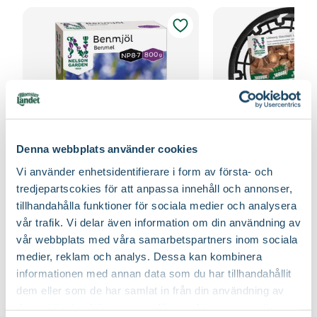
Denna webbplats använder cookies
Vi använder enhetsidentifierare i form av första- och
tredjepartscokies för att anpassa innehåll och annonser,
Benmjöl
Lökkorg 3-pack
Nelson Garden
Nelson Garden
tillhandahålla funktioner för sociala medier och analysera
99
:-
49
90
vår trafik. Vi delar även information om din användning av
Välj butik
Välj butik
vår webbplats med våra samarbetspartners inom sociala
Online
Slut i lager
Online
medier, reklam och analys. Dessa kan kombinera
informationen med annan data som du har tillhandahållit
Till Produkten
Till Produ
till Benmjöl produktsida
til
dem eller som de har samlat in från din användning av
deras tjänster. Läs mer om olika cookies genom att