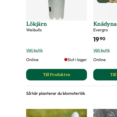
Lökjärn
Knädyna
Weibulls
Evergro
19
90
Välj butik
Välj butik
Online
Slut i lager
Online
Till Produkten
Til
till Lökjärn produktsida
Så här planterar du blomsterlök