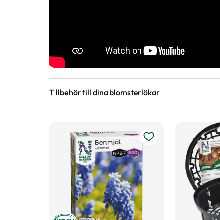
Varumärke
Nelson Garden
Art nr
243632
Tillbehör till dina blomsterlökar