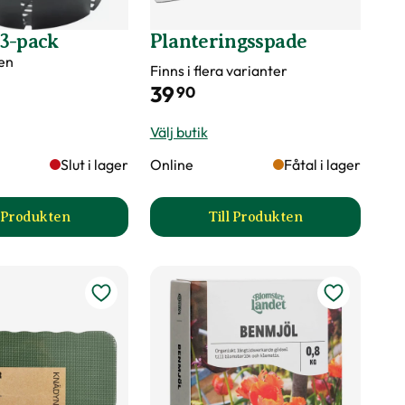
3-pack
Planteringsspade
en
Finns i flera varianter
39
90
Välj butik
Slut i lager
Online
Fåtal i lager
l Produkten
Till Produkten
till Lökkorg 3-pack produktsida
till Planteringsspade 