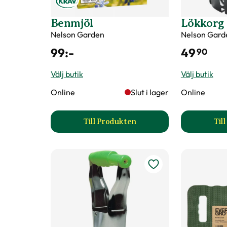
Benmjöl
Lökkorg 
Nelson Garden
Nelson Gard
99
:-
49
90
Välj butik
Välj butik
Online
Slut i lager
Online
Till Produkten
Til
till Benmjöl produktsida