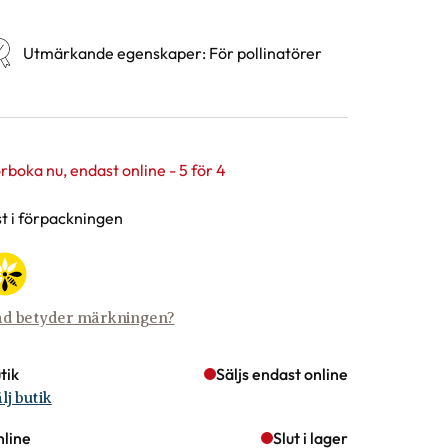
Utmärkande egenskaper
:
För pollinatörer
rboka nu, endast online - 5 för 4
rianter
st i förpackningen
d betyder märkningen?
tik
Säljs endast online
lj butik
line
Slut i lager