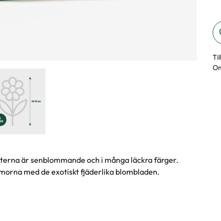
Ti
Om
orterna är senblommande och i många läckra färger.
orna med de exotiskt fjäderlika blombladen.