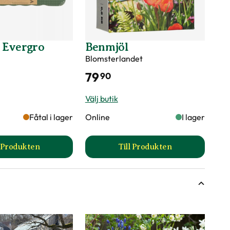
 Evergro
Benmjöl
Blomsterlandet
79
90
Välj butik
Fåtal i lager
Online
I lager
l Produkten
Till Produkten
till Knädyna Evergro produktsida
till Benmjöl produktsid