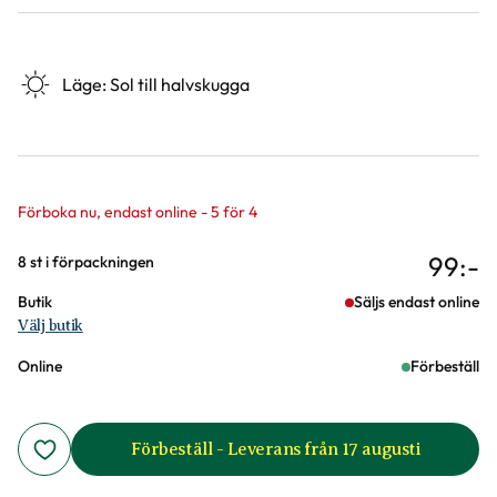
Läge
:
Sol till halvskugga
Förboka nu, endast online - 5 för 4
99
:-
Varianter
8 st i förpackningen
Butik
Säljs endast online
Välj butik
Online
Förbeställ
Förbeställ - Leverans från 17 augusti