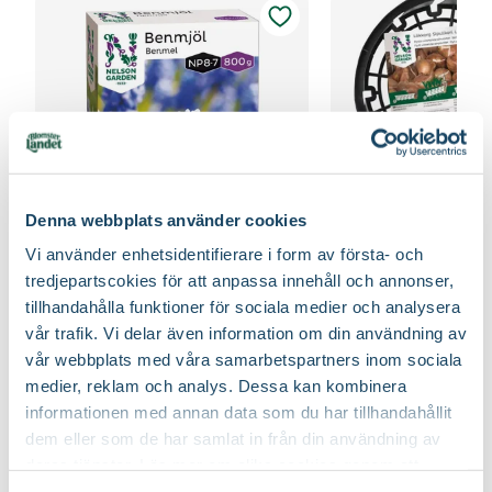
Denna webbplats använder cookies
Vi använder enhetsidentifierare i form av första- och
Benmjöl
Lökkorg 3-pack
tredjepartscokies för att anpassa innehåll och annonser,
Nelson Garden
Nelson Garden
tillhandahålla funktioner för sociala medier och analysera
99
:-
49
90
vår trafik. Vi delar även information om din användning av
Välj butik
Välj butik
vår webbplats med våra samarbetspartners inom sociala
Online
Slut i lager
Online
medier, reklam och analys. Dessa kan kombinera
Till Produkten
Till Produ
till Benmjöl produktsida
til
informationen med annan data som du har tillhandahållit
dem eller som de har samlat in från din användning av
deras tjänster. Läs mer om olika cookies genom att
klicka på länken 'Fler alternativ'."