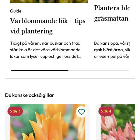
Plantera blomst
Guide
gräsmattan
Vårblommande lök – tips
vid plantering
Tidigt på våren, när buskar och träd
Balkansippa, vårstjärna
står kala är det våra vårblommande
rysk blåstjärna, vildtul
lökar som lyser upp och ger oss det
är exempel på vårlökar
första vårtecknet.
att planteras i gräsmat
roligt höstpyssel!
Du kanske också gillar
5 för 4
5 för 4