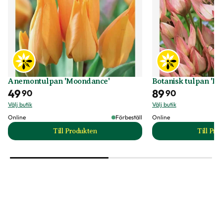
Anemontulpan 'Moondance'
Botanisk tulpan 'D
49
89
90
90
Välj butik
Välj butik
Online
Förbeställ
Online
Till Produkten
Till Pr
till Anemontulpan 'Moondance' produktsida
t