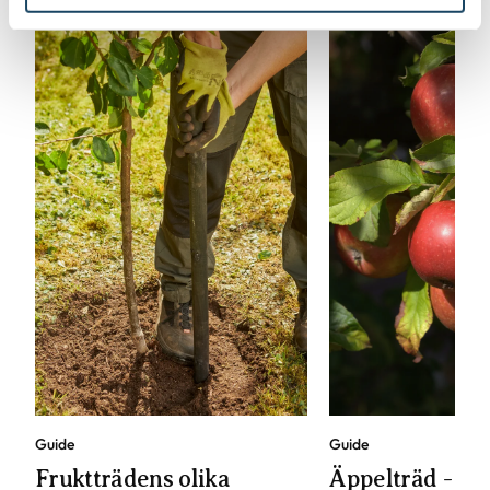
Guide
Guide
Fruktträdens olika
Äppelträd - pla