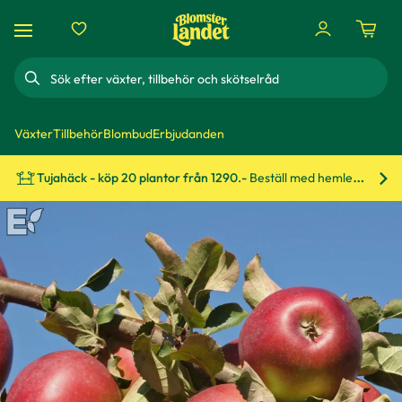
Sök
Växter
Tillbehör
Blombud
Erbjudanden
Tujahäck - köp 20 plantor från 1290.-
Beställ med hemleverans!
Bes