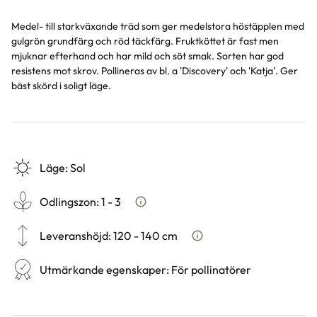
Medel- till starkväxande träd som ger medelstora höstäpplen med
gulgrön grundfärg och röd täckfärg. Fruktköttet är fast men
mjuknar efterhand och har mild och söt smak. Sorten har god
resistens mot skrov. Pollineras av bl. a 'Discovery' och 'Katja'. Ger
bäst skörd i soligt läge.
Läge
:
Sol
Odlingszon
:
1 - 3
Vad är odlingszon?
Leveranshöjd
:
120 - 140 cm
Hur vi mäter leveranshöjd p
Utmärkande egenskaper
:
För pollinatörer