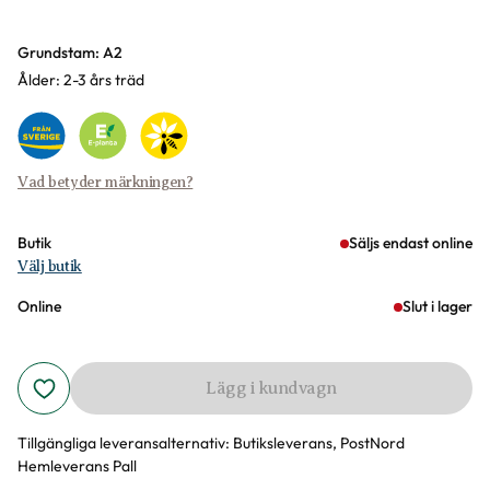
Varianter
Grundstam: A2
Ålder: 2-3 års träd
Vad betyder märkningen?
Butik
Säljs endast online
Välj butik
Online
Slut i lager
Lägg i kundvagn
Tillgängliga leveransalternativ:
Butiksleverans, PostNord
Hemleverans Pall