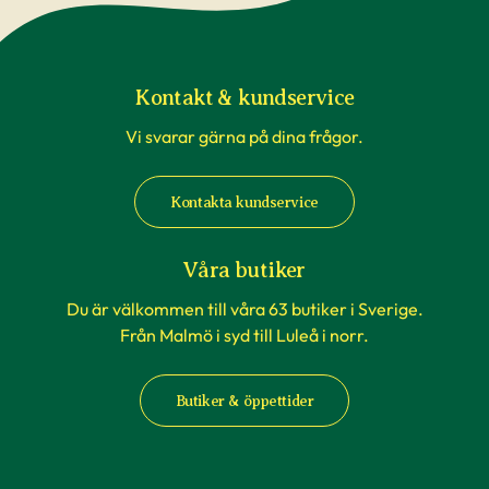
du beställer till en av våra butiker, sköts detta av
våra egna transporter som anpassas till
rådande väderförhållanden.
Kontakt & kundservice
Vi svarar gärna på dina frågor.
När du köper häckväxter - före
plantering
Kontakta kundservice
Att förbereda grävningen är att rekommendera,
men tänk på att inte boka markanläggare,
Våra butiker
hyrsläp eller andra tjänster kopplat till själva
Du är välkommen till våra 63 butiker i Sverige.
planteringen innan du vet säkert att
Från Malmö i syd till Luleå i norr.
häckplantorna är på plats hemma. Våra
leveranstider kan komma att ändras när du
Butiker & öppettider
exempelvis förbokat häckplantor långt i förväg.
Plantorna kräver daglig tillsyn efter plantering.