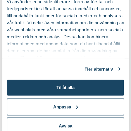
Vi använder enhetsidentifierare i form av första- och
tredjepartscokies för att anpassa innehåll och annonser,
Art nr
104256
tillhandahålla funktioner för sociala medier och analysera
vår trafik. Vi delar även information om din användning av
Så här planterar du fruktträd
vår webbplats med våra samarbetspartners inom sociala
medier, reklam och analys. Dessa kan kombinera
informationen med annan data som du har tillhandahållit
dem eller som de har samlat in från din användning av
deras tjänster. Läs mer om olika cookies genom att
klicka på länken 'Fler alternativ'."
Fler alternativ
Tillåt alla
Anpassa
Läs mer om skötsel av äppleträd
Avvisa