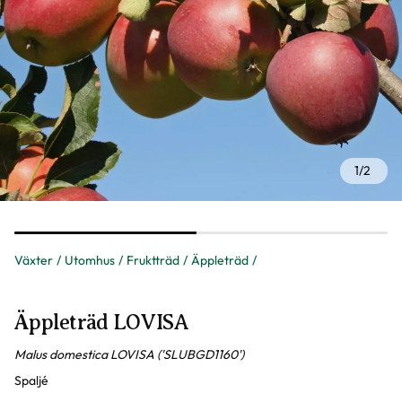
1
/
2
Växter
Utomhus
Fruktträd
Äppleträd
Äppleträd LOVISA
Malus domestica LOVISA ('SLUBGD1160')
Spaljé