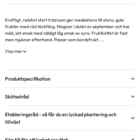
Kraftigt, relativt stort träd som ger medelstora till stora, gula
Produktinformation
frukter med röd täckfärg. Mognar i slutet av september och har
mild, söt smak med väldigt låg smak av syra. Fruktköttet är fast
men mjuknar efterhand. Passar som bordsfrukt. ...
Visa mer
Produktspecifikation
Leveranshöjd
120 - 140 cm
Skötselråd
Hur vi mäter leveranshöjd på växter
Grundstam
A2
Läge
Sol
Vad menas med olika grundstammar?
Etableringsråd - så får du en lyckad plantering och
tillväxt
Ålder på trädet
2-3 års träd
Odlingszon
1 - 3
Vad är odlingszon?
Håll jorden fuktig de första två åren, stödvattna under tredje
Köp till för ett lyckat resultat