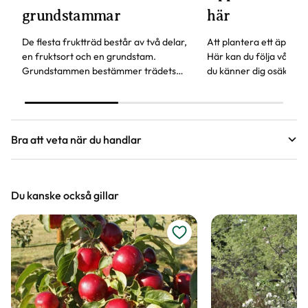
grundstammar
här
De flesta fruktträd består av två delar,
Att plantera ett äppeltr
en fruktsort och en grundstam.
Här kan du följa våra s
Grundstammen bestämmer trädets
du känner dig osäker. 
storlek och härdighet. Andra
skall vara utan ett äppe
egenskaper är när trädet börjar bära
inget är det hög tid att
frukt och hur gammalt trädet kan bli.
Bra att veta när du handlar
Höjd, längd och bilder
Du kanske också gillar
Vi försöker alltid ange växternas ungefärliga
mått, men då växter är levande och alla växter
är unika så kan måtten och din växts utseende
variera något från informationen och fotona på
hemsidan.