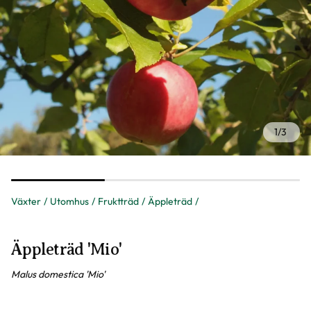
1
/
3
Växter
Utomhus
Fruktträd
Äppleträd
Äppleträd 'Mio'
Malus domestica 'Mio'