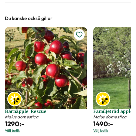
Höjd, längd och bilder
Du kanske också gillar
Vi försöker alltid ange växternas ungefärliga
mått, men då växter är levande och alla växter
är unika så kan måtten och din växts utseende
variera något från informationen och fotona på
hemsidan.
Växter är levande varor
Det är naturligt att växter får nya blad och
därmed också tappar blad. Om din växt har
några gula eller bruna bland, så innebär det inte
att växten är döende eller av dålig kvalitet. Vi
Barnäpple 'Rescue'
Familjeträd äpple, 
rekommenderar att du försiktigt plockar bort
Malus domestica
Malus domestica
1290
:-
1490
:-
dessa blad vid ankomst.
Välj butik
Välj butik