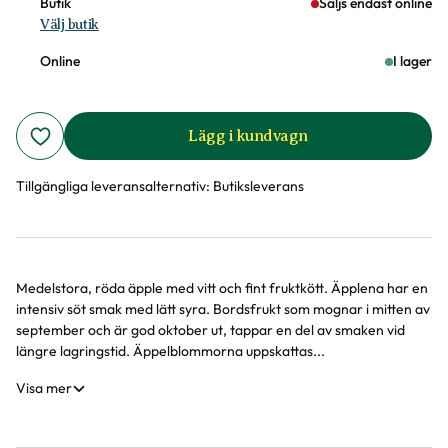
Butik
Säljs endast online
Välj butik
Online
I lager
Lägg i kundvagn
Tillgängliga leveransalternativ:
Butiksleverans
Medelstora, röda äpple med vitt och fint fruktkött. Äpplena har en
Produktinformation
intensiv söt smak med lätt syra. Bordsfrukt som mognar i mitten av
september och är god oktober ut, tappar en del av smaken vid
längre lagringstid. Äppelblommorna uppskattas...
Visa mer