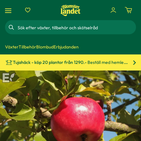
Sök
Växter
Tillbehör
Blombud
Erbjudanden
Tujahäck - köp 20 plantor från 1290.-
Beställ med hemleverans!
Bes