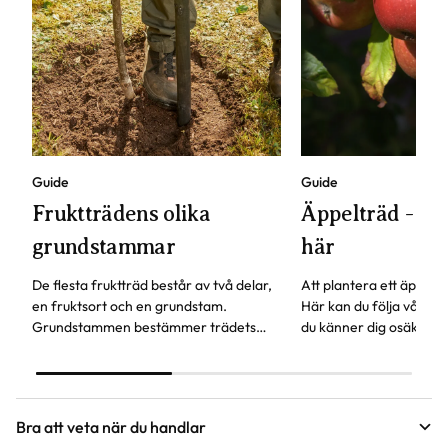
Guide
Guide
Fruktträdens olika
Äppelträd - pla
grundstammar
här
De flesta fruktträd består av två delar,
Att plantera ett äppeltr
en fruktsort och en grundstam.
Här kan du följa våra s
Grundstammen bestämmer trädets
du känner dig osäker. 
storlek och härdighet. Andra
skall vara utan ett äppe
egenskaper är när trädet börjar bära
inget är det hög tid att
frukt och hur gammalt trädet kan bli.
Bra att veta när du handlar