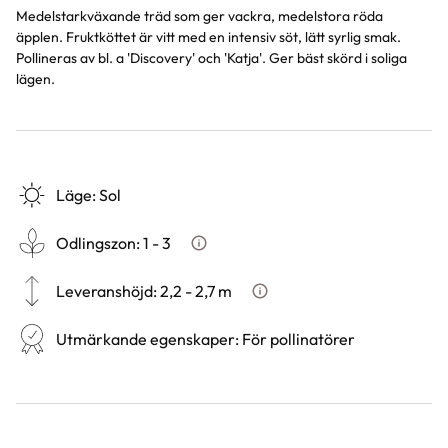
Medelstarkväxande träd som ger vackra, medelstora röda
äpplen. Fruktköttet är vitt med en intensiv söt, lätt syrlig smak.
Pollineras av bl. a 'Discovery' och 'Katja'. Ger bäst skörd i soliga
lägen.
Läge
:
Sol
Odlingszon
:
1 - 3
Vad är odlingszon?
Leveranshöjd
:
2,2 - 2,7 m
Hur vi mäter leveranshöjd på v
Utmärkande egenskaper
:
För pollinatörer