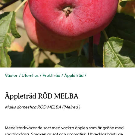
Växter
Utomhus
Fruktträd
Äppleträd
Äppleträd RÖD MELBA
Malus domestica RÖD MELBA ('Melred')
Medelstarkväxande sort med vackra äpplen som är gröna med
röd täckfärg. Smaken är söt och aromatisk. Utvecklas bäst i de