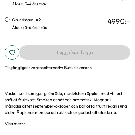
Ålder: 3-4 års träd
4990
:-
Grundstam: A2
Ålder: 5-6 års träd
Lägg i kundvagn
Tillgängliga leveransalternativ:
Butiksleverans
Vacker sort som ger grönröda, medelstora äpplen med vitt och
Produktinformation
saftigt fruktkött. Smaken är söt och aromatisk. Mognar i
månadsskiftet september-oktober och bär ofta frukt redan i ung
ålder. Äpplena är en bordsfrukt och är godast att äta de nä...
Visa mer