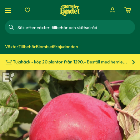
Sök
Växter
Tillbehör
Blombud
Erbjudanden
Tujahäck - köp 20 plantor från 1290.-
Beställ med hemleverans!
Bes