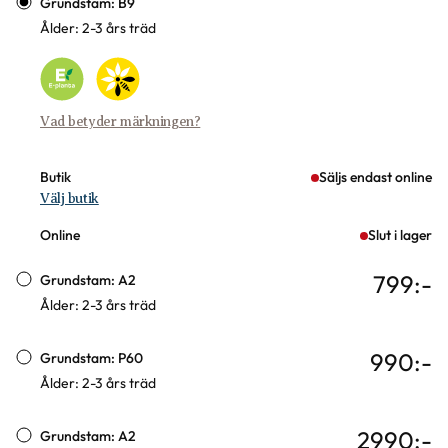
Grundstam: B9
Ålder: 2-3 års träd
Vad betyder märkningen?
Butik
Säljs endast online
Välj butik
Online
Slut i lager
799
:-
Grundstam: A2
Ålder: 2-3 års träd
990
:-
Grundstam: P60
Ålder: 2-3 års träd
2990
:-
Grundstam: A2