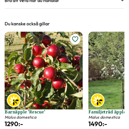
Bra att veta när du handlar
Höjd, längd och bilder
Du kanske också gillar
Vi försöker alltid ange växternas ungefärliga
mått, men då växter är levande och alla växter
är unika så kan måtten och din växts utseende
variera något från informationen och fotona på
hemsidan.
Växter är levande varor
Det är naturligt att växter får nya blad och
därmed också tappar blad. Om din växt har
några gula eller bruna bland, så innebär det inte
att växten är döende eller av dålig kvalitet. Vi
Barnäpple 'Rescue'
Familjeträd äpple, 
rekommenderar att du försiktigt plockar bort
Malus domestica
Malus domestica
1290
:-
1490
:-
dessa blad vid ankomst.