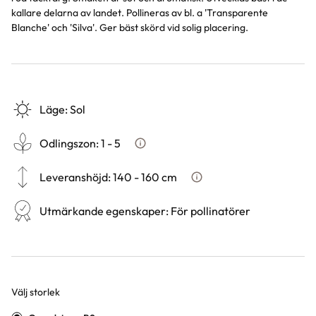
kallare delarna av landet. Pollineras av bl. a 'Transparente
Blanche' och 'Silva'. Ger bäst skörd vid solig placering.
Läge
:
Sol
Odlingszon
:
1 - 5
Vad är odlingszon?
Leveranshöjd
:
140 - 160 cm
Hur vi mäter leveranshöjd p
Utmärkande egenskaper
:
För pollinatörer
Välj storlek
Varianter