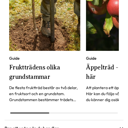
Guide
Guide
Fruktträdens olika
Äppelträd - pla
grundstammar
här
De flesta fruktträd består av två delar,
Att plantera ett äppeltr
en fruktsort och en grundstam.
Här kan du följa våra s
Grundstammen bestämmer trädets
du känner dig osäker. 
storlek och härdighet. Andra
skall vara utan ett äppe
egenskaper är när trädet börjar bära
inget är det hög tid att
frukt och hur gammalt trädet kan bli.