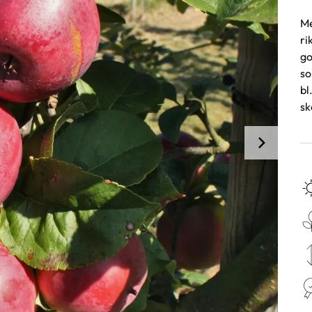
Me
ri
go
so
bl
sk