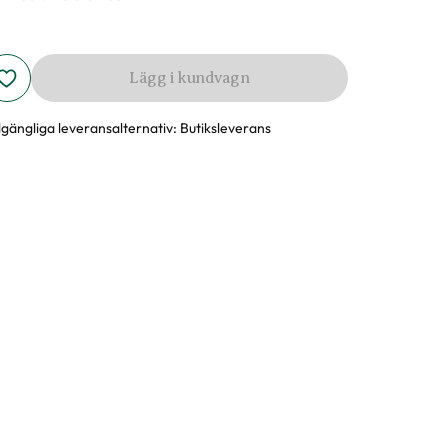
Lägg i kundvagn
llgängliga leveransalternativ:
Butiksleverans