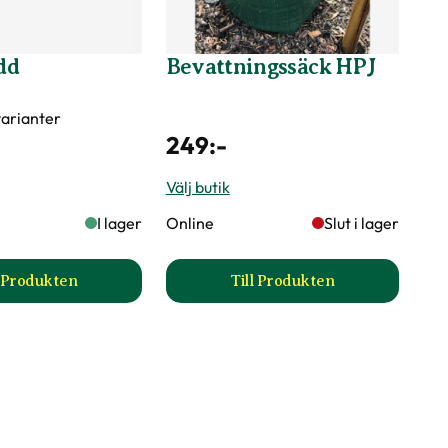
dd
Bevattningssäck HPJ
 varianter
249
:-
Välj butik
I lager
Online
Slut i lager
l Produkten
Till Produkten
till Stamskydd produktsida
till Bevattningssäck H