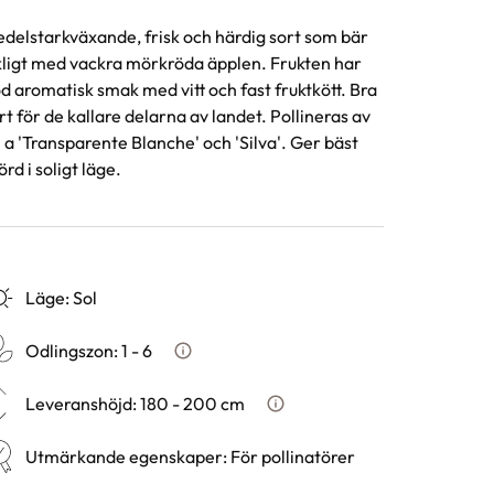
delstarkväxande, frisk och härdig sort som bär
kligt med vackra mörkröda äpplen. Frukten har
d aromatisk smak med vitt och fast fruktkött. Bra
rt för de kallare delarna av landet. Pollineras av
. a 'Transparente Blanche' och 'Silva'. Ger bäst
örd i soligt läge.
Läge
:
Sol
Odlingszon
:
1 - 6
Vad är odlingszon?
Leveranshöjd
:
180 - 200 cm
Hur vi mäter leveranshöjd p
Utmärkande egenskaper
:
För pollinatörer