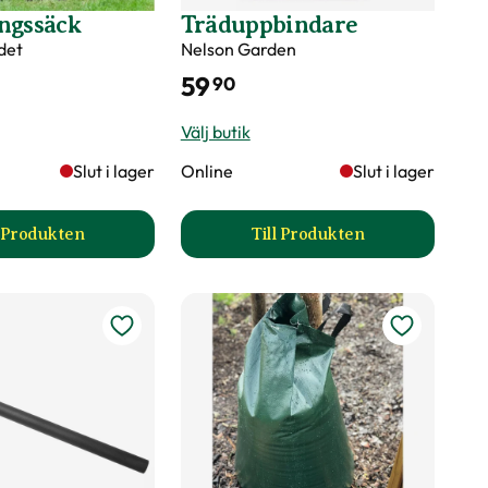
ngssäck
Träduppbindare
det
Nelson Garden
växande grenar
59
90
Välj butik
Slut i lager
Online
Slut i lager
l Produkten
Till Produkten
sida
till Bevattningssäck produktsida
till Träduppbindare pr
?