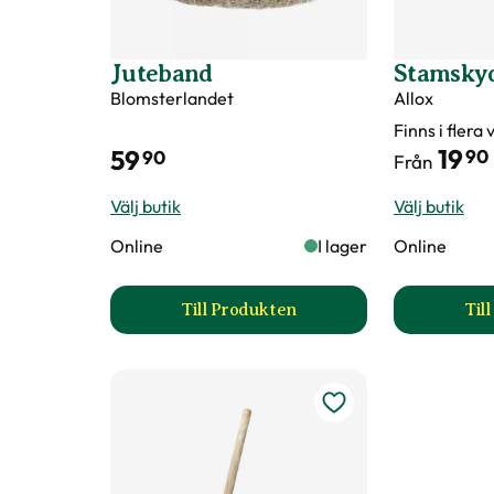
Juteband
Stamsky
Blomsterlandet
Allox
Finns i flera
19
59
90
90
Från
Välj butik
Välj butik
Online
I lager
Online
Till Produkten
Til
till Juteband produktsida