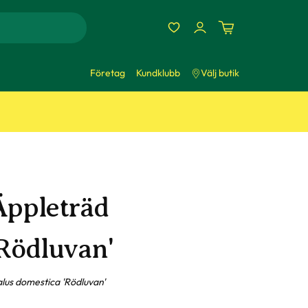
Företag
Kundklubb
Välj butik
Äppleträd
'Rödluvan'
lus domestica 'Rödluvan'