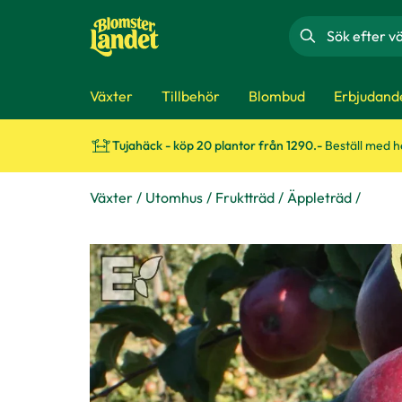
Sök
Växter
Tillbehör
Blombud
Erbjudand
Tujahäck - köp 20 plantor från 1290.-
Beställ med 
Växter
Utomhus
Fruktträd
Äppleträd