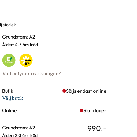
j storlek
rianter
Grundstam: A2
Ålder: 4-5 års träd
Vad betyder märkningen?
Butik
Säljs endast online
Välj butik
Online
Slut i lager
990
:-
Grundstam: A2
Ålder: 2-3 års träd