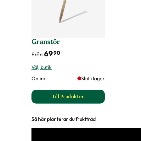
Granstör
69
90
Från
Välj butik
Online
Slut i lager
Till Produkten
till Granstör produktsida
Så här planterar du fruktträd