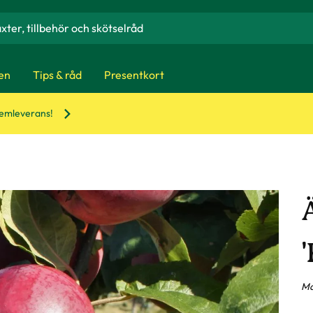
en
Tips & råd
Presentkort
hemleverans!
Ma