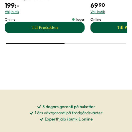
199
:-
69
90
Välj butik
Välj butik
Online
I lager
Online
Till Produkten
Till Pr
till Japansk ädelcypress 'Nana Gracilis' produkt
t
5 dagars garanti på buketter
1 års växtgaranti på trädgårdsväxter
Experthjälp i butik & online