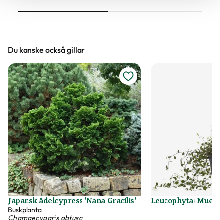
färgsprakande bollkryss.
uteplatsen.
Du kanske också gillar
Japansk ädelcypress 'Nana Gracilis'
Leucophyta+Muehl
Buskplanta
Chamaecyparis obtusa