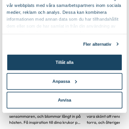
vår webbplats med våra samarbetspartners inom sociala
medier, reklam och analys. Dessa kan kombinera
informationen med annan data som du har tillhandahållit
dem eller som de har samlat in från din användning av
deras tjänster. Läs mer om olika cookies genom att
klicka på länken 'Fler alternativ'."
Fler alternativ
Inspiration
Inspiration
Tillåt alla
Så stylar du krukor med
Höstinspiration
bollkryss -
trappan
Anpassa
sensommarens
blomsterprakt
Avvisa
Bollkrysantemum har sin bästa tid på
Efter en lång och var
sensommaren, och blommar långt in på
vara skönt att rensa bo
hösten. Få inspiration till dina krukor på
torra, och återigen få l
trappan och förnya dem med
blomsterprakt på trapp