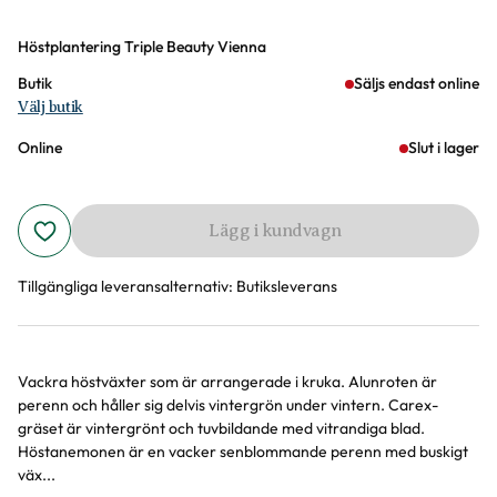
Varianter
Höstplantering Triple Beauty Vienna
Butik
Säljs endast online
Välj butik
Online
Slut i lager
Lägg i kundvagn
Tillgängliga leveransalternativ:
Butiksleverans
Vackra höstväxter som är arrangerade i kruka. Alunroten är
Produktinformation
perenn och håller sig delvis vintergrön under vintern. Carex-
gräset är vintergrönt och tuvbildande med vitrandiga blad.
Höstanemonen är en vacker senblommande perenn med buskigt
väx...