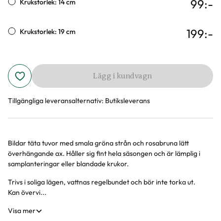
99
:-
Krukstorlek: 14 cm
199
:-
Krukstorlek: 19 cm
Lägg i kundvagn
Tillgängliga leveransalternativ:
Butiksleverans
Bildar täta tuvor med smala gröna strån och rosabruna lätt
Produktinformation
överhängande ax. Håller sig fint hela säsongen och är lämplig i
samplanteringar eller blandade krukor.
Trivs i soliga lägen, vattnas regelbundet och bör inte torka ut.
Kan övervi...
Visa mer