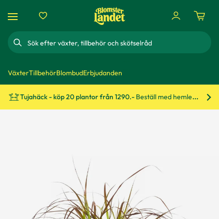
Sök
Växter
Tillbehör
Blombud
Erbjudanden
Tujahäck - köp 20 plantor från 1290.-
Beställ med hemleverans!
Bes