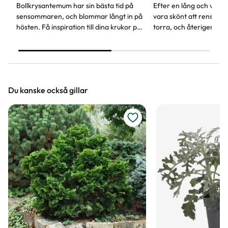
Bollkrysantemum har sin bästa tid på
Efter en lång och var
sensommaren, och blommar långt in på
vara skönt att rensa bo
hösten. Få inspiration till dina krukor på
torra, och återigen få l
trappan och förnya dem med
blomsterprakt på trapp
färgsprakande bollkryss.
uteplatsen.
Du kanske också gillar