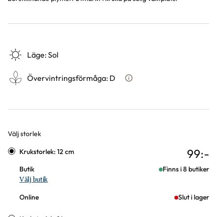
Läge
:
Sol
Övervintringsförmåga
:
D
Vad betyder övervintringsfö
Välj storlek
Varianter
99
:-
Krukstorlek: 12 cm
Butik
Finns i 8 butiker
Välj butik
Online
Slut i lager