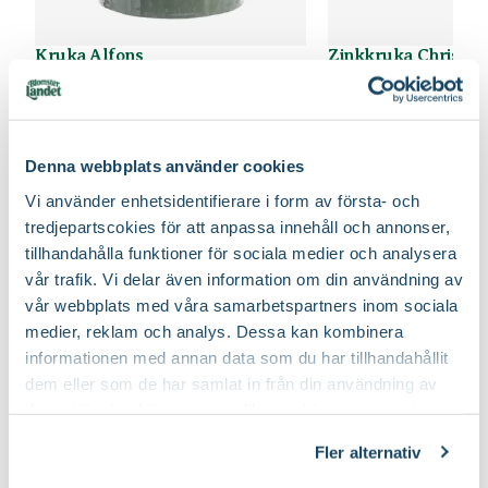
Kruka Alfons
Zinkkruka Christin
Finns i flera varianter
Finns i flera varianter
199
:-
39
90
Från
Från
Välj butik
Välj butik
Online
I lager
Online
Denna webbplats använder cookies
Till Produkten
Till Produ
till Kruka Alfons produktsida
til
Vi använder enhetsidentifierare i form av första- och
tredjepartscokies för att anpassa innehåll och annonser,
tillhandahålla funktioner för sociala medier och analysera
vår trafik. Vi delar även information om din användning av
Gör din egna höstplantering
vår webbplats med våra samarbetspartners inom sociala
medier, reklam och analys. Dessa kan kombinera
informationen med annan data som du har tillhandahållit
dem eller som de har samlat in från din användning av
deras tjänster. Läs mer om olika cookies genom att
klicka på länken 'Fler alternativ'."
Fler alternativ