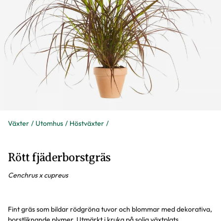
Växter
Utomhus
Höstväxter
Rött fjäderborstgräs
Cenchrus x cupreus
Fint gräs som bildar rödgröna tuvor och blommar med dekorativa,
borstliknande plymer. Utmärkt i kruka på solig växtplats.