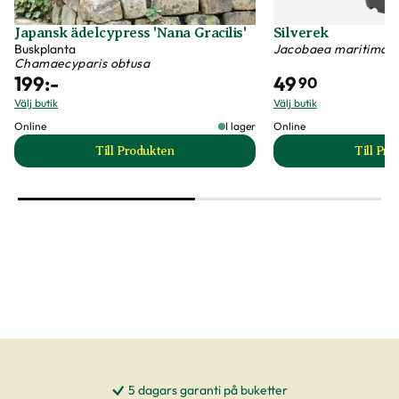
Japansk ädelcypress 'Nana Gracilis'
Silverek
Buskplanta
Jacobaea maritima
Chamaecyparis obtusa
199
:-
49
90
Välj butik
Välj butik
Online
I lager
Online
Till Produkten
Till Pr
till Japansk ädelcypress 'Nana Gracilis' produkt
t
5 dagars garanti på buketter