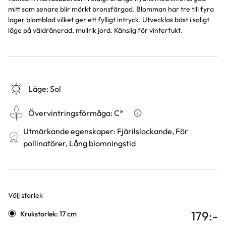
mitt som senare blir mörkt bronsfärgad. Blomman har tre till fyra
lager blomblad vilket ger ett fylligt intryck. Utvecklas bäst i soligt
läge på väldränerad, mullrik jord. Känslig för vinterfukt.
Läge
:
Sol
Övervintringsförmåga
:
C*
Vad betyder övervintringsf
Utmärkande egenskaper
:
Fjärilslockande, För
pollinatörer, Lång blomningstid
Välj storlek
Varianter
179
:-
Krukstorlek: 17 cm