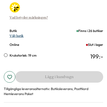
Vad betyder märkningen?
Butik
Finns i 26 butiker
Välj butik
Online
Slut i lager
199
:-
Krukstorlek: 19 cm
Lägg i kundvagn
Tillgängliga leveransalternativ:
Butiksleverans, PostNord
Hemleverans Paket