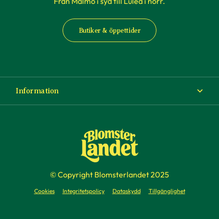
Från Malmö i syd till Luleå i norr.
Butiker & öppettider
Information
Om Blomsterlandet
Köp- och leveransvillkor
Ångra ditt köp
© Copyright Blomsterlandet 2025
Företag
Cookies
Integritetspolicy
Dataskydd
Tillgänglighet
Presentkort