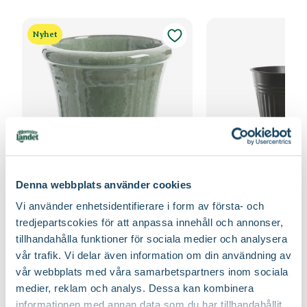
Håll rabatten fri från ogräs för att underlätta etablering.
Bladfärg
Grön
Jordmån
Mullrik jord, Väldränerad jord
Gödsla inte nyplanterade rabatter första året, följande år efter
Nyhet
behov, med fördel kan gödsel bytas ut mot jordförbättring som
Blomningstid
Juli, Augusti, September
Näring
myllas ner runt plantorna under våren.
Naturgödsel, Trädgårdsgödsel
Utmärkande egenskaper
Fjärilslockande, För pollinatörer, Lång
Jordprodukter
Planteringsjord
blomningstid
Beskärningssätt
Beskär ner till marknivå
Certifiering
MPS
Vad betyder märkningen?
Beskärningstid
På våren
Art nr
329442
Denna webbplats använder cookies
Kruka Alfons
Zinkkruka Christin
Vi använder enhetsidentifierare i form av första- och
Finns i flera varianter
Finns i flera varianter
199
:-
39
90
tredjepartscokies för att anpassa innehåll och annonser,
Från
Från
tillhandahålla funktioner för sociala medier och analysera
Välj butik
Välj butik
vår trafik. Vi delar även information om din användning av
Online
I lager
Online
vår webbplats med våra samarbetspartners inom sociala
Till Produkten
Till Produ
till Kruka Alfons produktsida
til
medier, reklam och analys. Dessa kan kombinera
informationen med annan data som du har tillhandahållit