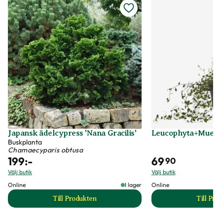
Japansk ädelcypress 'Nana Gracilis'
Leucophyta+Muehl
Buskplanta
Chamaecyparis obtusa
199
:-
69
90
Välj butik
Välj butik
Online
I lager
Online
Till Produkten
Till Pr
till Japansk ädelcypress 'Nana Gracilis' produkt
t