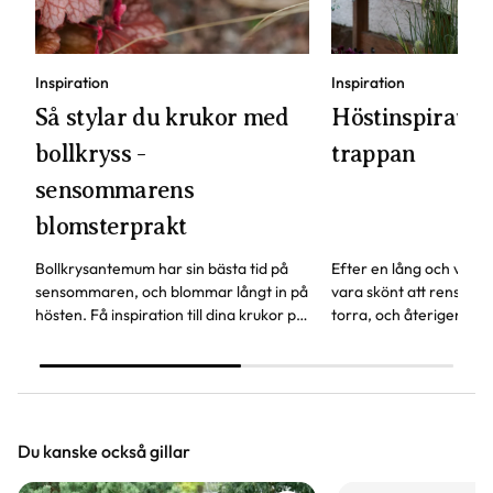
Inspiration
Inspiration
Så stylar du krukor med
Höstinspiration
bollkryss -
trappan
sensommarens
blomsterprakt
Bollkrysantemum har sin bästa tid på
Efter en lång och var
sensommaren, och blommar långt in på
vara skönt att rensa bo
hösten. Få inspiration till dina krukor på
torra, och återigen få l
trappan och förnya dem med
blomsterprakt på trapp
färgsprakande bollkryss.
uteplatsen.
Du kanske också gillar