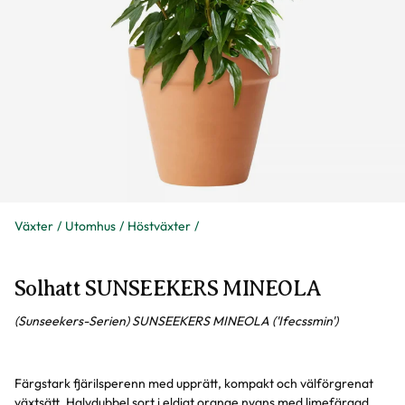
Växter
Utomhus
Höstväxter
Solhatt SUNSEEKERS MINEOLA
(Sunseekers-Serien) SUNSEEKERS MINEOLA ('Ifecssmin')
Färgstark fjärilsperenn med upprätt, kompakt och välförgrenat
växtsätt. Halvdubbel sort i eldigt orange nyans med limefärgad