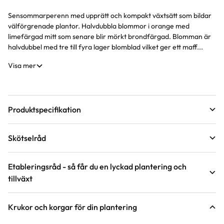
Sensommarperenn med upprätt och kompakt växtsätt som bildar
Produktinformation
välförgrenade plantor. Halvdubbla blommor i orange med
limefärgad mitt som senare blir mörkt brondfärgad. Blomman är
halvdubbel med tre till fyra lager blomblad vilket ger ett maff...
Visa mer
Produktspecifikation
Krukstorlek
17 cm
Skötselråd
Förväntad sluthöjd
40 - 60 cm
Läge
Sol
Höjd på trädgårdsväxter
Etableringsråd - så får du en lyckad plantering och
tillväxt
Växtsätt
Buskigt, Kompakt
Övervintringsförmåga
C*
Vad betyder övervintringsförmåga?
Håll jorden fuktig det första året, stödvattna därefter under
Krukor och korgar för din plantering
torra perioder.
Blomfärg
Orange
Antal per kvm
7-9 plantor