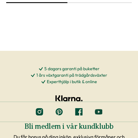
5 dagars garanti på buketter
1 års växtgaranti på trädgårdsväxter
Experthjälp i butik & online
Bli medlem i vår kundklubb
Du får bonus på dina inköp, exklusiva förmåner och