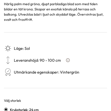
Härlig palm med gröna, djupt parbladiga blad som med tiden
bildar en tät krona. Skapar en exotisk känsla på terrass och
balkong. Utvecklas bäst i ljust och skyddat läge. Övervintras ljust,
svalt och frostfritt.
Läge
:
Sol
Leveranshöjd
:
90 - 100 cm
Hur vi mäter leveranshöjd p
Utmärkande egenskaper
:
Vintergrön
Välj storlek
Varianter
Krukstorlek: 24 cm