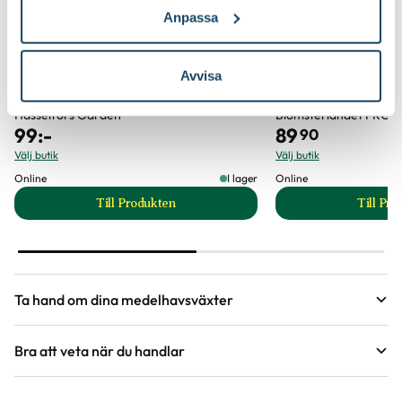
Jordprodukter
Medelhavs- & citrusjord
Anpassa
Ursprung
Kanarieöarna
Art nr
332082
Avvisa
Hasselfors Citrusjord
Medelhavsjord
Hasselfors Garden
Blomsterlandet PRO
99
:-
89
90
Välj butik
Välj butik
Online
I lager
Online
Till Produkten
Till Pr
till Hasselfors Citrusjord produktsida
t
Ta hand om dina medelhavsväxter
Bra att veta när du handlar
Guide
Guide
Höjd, längd och bilder