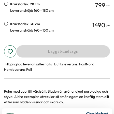
799
:-
Krukstorlek: 28 cm
Leveranshöjd: 160 - 180 cm
1490
:-
Krukstorlek: 30 cm
Leveranshöjd: 140 - 150 cm
Lägg i kundvagn
Tillgängliga leveransalternativ:
Butiksleverans, PostNord
Hemleverans Pall
Palm med upprätt växtsätt. Bladen är gröna, djupt parbladiga och
Produktinformation
styva. Äldre exemplar utvecklar så småningom en kraftig stam allt
eftersom bladen vissnar och skärs av.
Utvecklas bäst på ljus och skyddad växtplats. Planteras om i större