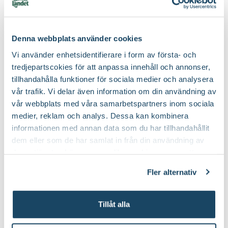
k...
Visa mer
Denna webbplats använder cookies
Vi använder enhetsidentifierare i form av första- och
tredjepartscokies för att anpassa innehåll och annonser,
Produktspecifikation
tillhandahålla funktioner för sociala medier och analysera
vår trafik. Vi delar även information om din användning av
Krukstorlek
24 cm
Skötselråd
vår webbplats med våra samarbetspartners inom sociala
medier, reklam och analys. Dessa kan kombinera
Leveranshöjd
90 - 100 cm
Läge
Sol
Hur vi mäter leveranshöjd på växter
Köp till för ett lyckat resultat
informationen med annan data som du har tillhandahållit
dem eller som de har samlat in från din användning av
Växtsätt
Upprätt
Övervintring
Ljust, 0-5° C. Vattna <1 ggr/månad, Ljust, 6-12° C.
deras tjänster. Läs mer om olika cookies genom att
2 för 160:-
Vattna 1 ggr/mån
klicka på länken 'Fler alternativ'."
Bladfärg
Grön
Fler alternativ
Jordmån
Mullrik jord, Sandjord, Väldränerad jord
Utmärkande egenskaper
Vintergrön
Tillåt alla
Vatten
Behöver regelbunden vattning
Hur ska du vattna växten?
Certifiering
MPS
Vad betyder märkningen?