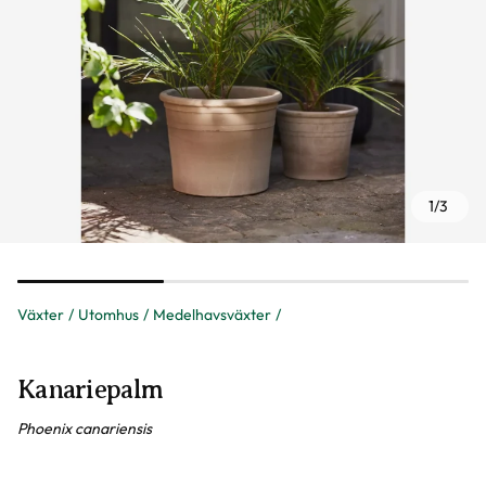
1
/
3
Växter
Utomhus
Medelhavsväxter
Kanariepalm
Phoenix canariensis