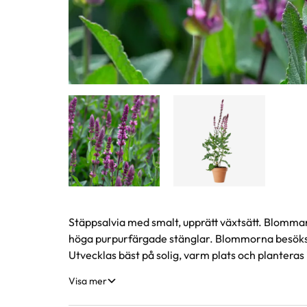
Produktinformation
Stäppsalvia med smalt, upprätt växtsätt. Blomm
höga purpurfärgade stänglar. Blommorna besöks fl
Utvecklas bäst på solig, varm plats och planteras 
Visa mer