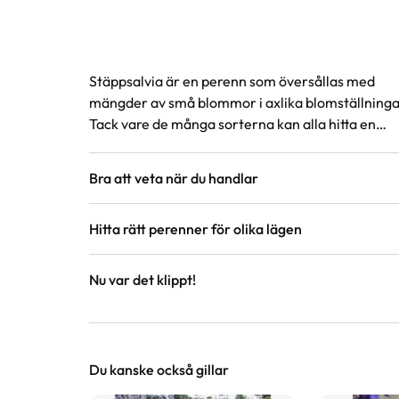
Stäppsalvia är en perenn som översållas med
mängder av små blommor i axlika blomställninga
Tack vare de många sorterna kan alla hitta en
modell, oavsett om den ska planteras på balkong
eller i trädgårdens rabatter.
Bra att veta när du handlar
Höjd, längd och bilder
Hitta rätt perenner för olika lägen
Vi försöker alltid ange växternas ungefärli
är unika så kan måtten och din växts utsee
Nu var det klippt!
på hemsidan.
Guide
Guide
Välj rätt perenn för rätt
Perenner
Växter är levande varor
läge – torrt, fuktigt eller
genom sä
Du kanske också gillar
mitt emellan
du kan fö
Det är naturligt att växter får nya blad oc