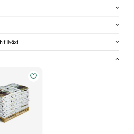
 tillväxt
öjd på växter
r under torra perioder.
ing.
ringsförmåga?
sväxter
nde år efter behov, med fördel kan gödsel bytas ut mot
våren.
ldränerad jord