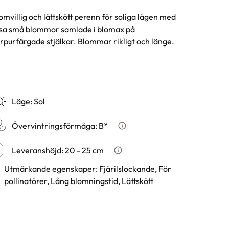
omvillig och lättskött perenn för soliga lägen med
sa små blommor samlade i blomax på
rpurfärgade stjälkar. Blommar rikligt och länge.
Läge
:
Sol
Övervintringsförmåga
:
B*
Vad betyder övervintringsfö
Leveranshöjd
:
20 - 25 cm
Hur vi mäter leveranshöjd på v
Utmärkande egenskaper
:
Fjärilslockande, För
pollinatörer, Lång blomningstid, Lättskött