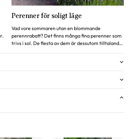
Perenner för soligt läge
Vad vore sommaren utan en blommande
r.
perennrabatt? Det finns många fina perenner som
trivs i sol. De flesta av dem är dessutom tilltalande
en
för insekter.
ga mått, men då växter är levande och alla växter
nde variera något från informationen och fotona
Inspiration
nas utveckling
Fina perenner för
songen – vad
skuggiga lägen
rvänta dig
h därmed också tappar blad. Om din växt har några