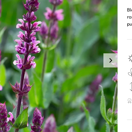
Bl
ro
pu