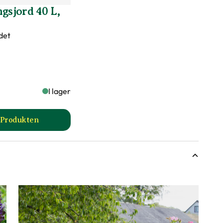
gsjord 40 L,
rer, Lång blomningstid, Lättskött
det
er märkningen?
I lager
l Produkten
till Planteringsjord 40 L, 30 st produktsida