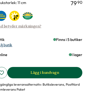
79
90
rianter
ukstorlek: 11 cm
d betyder märkningen?
tik
Finns i 5 butiker
lj butik
line
I lager
Lägg i kundvagn
llgängliga leveransalternativ:
Butiksleverans, PostNord
mleverans Paket