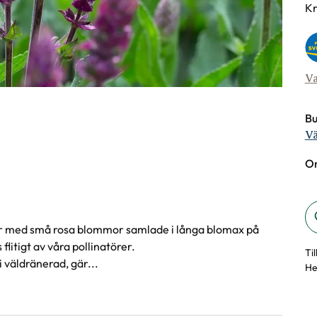
Va
Kr
Va
Bu
Vä
On
ar med små rosa blommor samlade i långa blomax på
itigt av våra pollinatörer.
Ti
i väldränerad, gär...
He