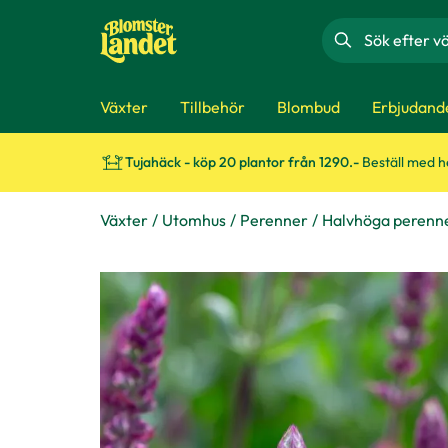
Sök
Växter
Tillbehör
Blombud
Erbjudand
Tujahäck - köp 20 plantor från 1290.-
Beställ med 
Växter
Utomhus
Perenner
Halvhöga perenn