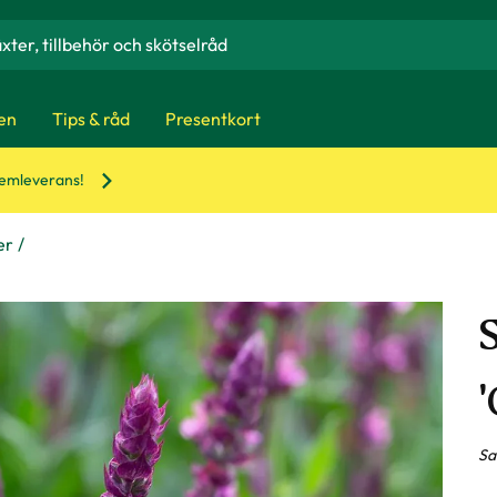
en
Tips & råd
Presentkort
hemleverans!
er
Sa