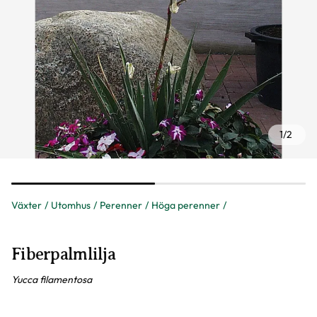
1
/
2
Växter
Utomhus
Perenner
Höga perenner
Fiberpalmlilja
Yucca filamentosa