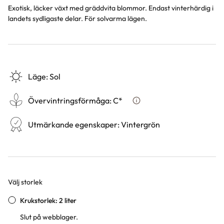
Exotisk, läcker växt med gräddvita blommor. Endast vinterhärdig i
landets sydligaste delar. För solvarma lägen.
Läge
:
Sol
Övervintringsförmåga
:
C*
Vad betyder övervintringsf
Utmärkande egenskaper
:
Vintergrön
Välj storlek
Varianter
Krukstorlek: 2 liter
Slut på webblager.