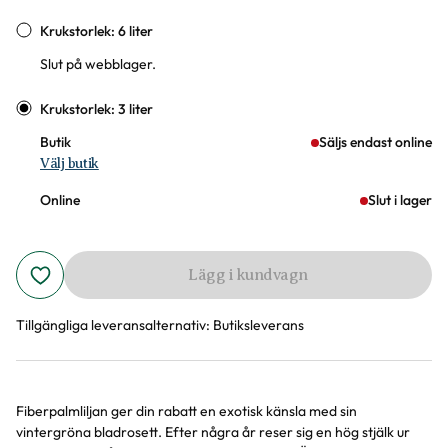
Krukstorlek: 6 liter
Slut på webblager.
Krukstorlek: 3 liter
Butik
Säljs endast online
Välj butik
Online
Slut i lager
Lägg i kundvagn
Tillgängliga leveransalternativ:
Butiksleverans
Fiberpalmliljan ger din rabatt en exotisk känsla med sin
Produktinformation
vintergröna bladrosett. Efter några år reser sig en hög stjälk ur