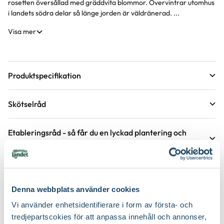
rosetten översållad med gräddvita blommor. Övervintrar utomhus
i landets södra delar så länge jorden är väldränerad. ...
Visa mer
Produktspecifikation
Krukstorlek
3 liter
Skötselråd
Växtsätt
Upprätt
Läge
Sol
Etableringsråd - så får du en lyckad plantering och
tillväxt
Blomfärg
Vit
Övervintringsförmåga
C*
Vad betyder övervintringsförmåga?
Håll jorden fuktig det första året, stödvattna därefter under
Köp till för ett lyckat resultat
torra perioder.
Bladfärg
Grön
Antal per kvm
2-3 plantor
Denna webbplats använder cookies
Håll rabatten fri från ogräs för att underlätta etablering.
Blomningstid
Juli, Augusti
2 för 170:-
Jordmån
Näringsrik jord, Torr varm jord, Väldränerad jord
Vi använder enhetsidentifierare i form av första- och
Gödsla inte nyplanterade rabatter första året, följande år efter
tredjepartscokies för att anpassa innehåll och annonser,
behov, med fördel kan gödsel bytas ut mot jordförbättring som