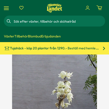
Sök
Växter
Tillbehör
Blombud
Erbjudanden
Tujahäck - köp 20 plantor från 1290.-
Beställ med hemleverans!
Bes