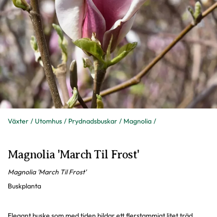
Växter
Utomhus
Prydnadsbuskar
Magnolia
Magnolia 'March Til Frost'
Magnolia 'March Til Frost'
Buskplanta
Elegant buske som med tiden bildar ett flerstammigt litet träd.