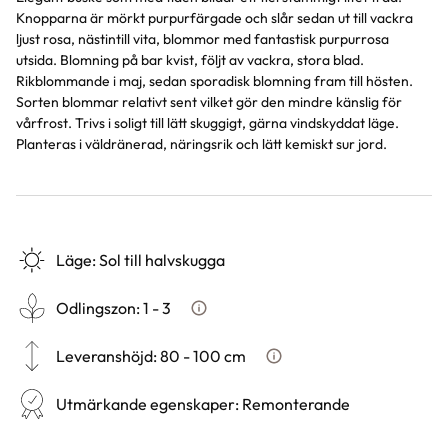
Knopparna är mörkt purpurfärgade och slår sedan ut till vackra
ljust rosa, nästintill vita, blommor med fantastisk purpurrosa
utsida. Blomning på bar kvist, följt av vackra, stora blad.
Rikblommande i maj, sedan sporadisk blomning fram till hösten.
Sorten blommar relativt sent vilket gör den mindre känslig för
vårfrost. Trivs i soligt till lätt skuggigt, gärna vindskyddat läge.
Planteras i väldränerad, näringsrik och lätt kemiskt sur jord.
Läge
:
Sol till halvskugga
Odlingszon
:
1 - 3
Vad är odlingszon?
Leveranshöjd
:
80 - 100 cm
Hur vi mäter leveranshöjd p
Utmärkande egenskaper
:
Remonterande