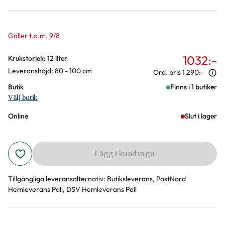
Gäller t.o.m. 9/8
1032
:-
Varianter
Krukstorlek: 12 liter
Leveranshöjd: 80 - 100 cm
Ord. pris
1 290:-
Butik
Finns i 1 butiker
Välj butik
Online
Slut i lager
Lägg i kundvagn
Tillgängliga leveransalternativ:
Butiksleverans, PostNord
Hemleverans Pall, DSV Hemleverans Pall