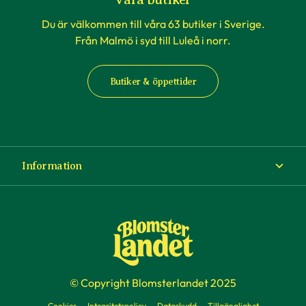
Du är välkommen till våra 63 butiker i Sverige.
Från Malmö i syd till Luleå i norr.
Butiker & öppettider
Information
Om Blomsterlandet
Köp- och leveransvillkor
Ångra ditt köp
© Copyright Blomsterlandet 2025
Företag
Cookies
Integritetspolicy
Dataskydd
Tillgänglighet