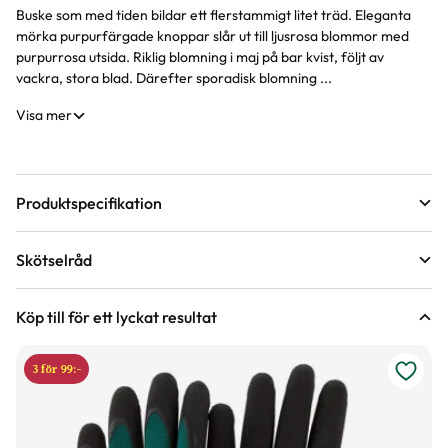
Buske som med tiden bildar ett flerstammigt litet träd. Eleganta
Produktinformation
mörka purpurfärgade knoppar slår ut till ljusrosa blommor med
purpurrosa utsida. Riklig blomning i maj på bar kvist, följt av
vackra, stora blad. Därefter sporadisk blomning ...
Visa mer
Produktspecifikation
Krukstorlek
12 liter
Skötselråd
Leveranshöjd
80 - 100 cm
Läge
Sol till halvskugga
Hur vi mäter leveranshöjd på växter
Köp till för ett lyckat resultat
Förväntad sluthöjd
200 - 400 cm
Odlingszon
1 - 3
Höjd på trädgårdsväxter
3 för 99:-
Vad är odlingszon?
Kvalitet - typ av planta
Buskplanta
Planteringsavstånd (cc)
3 m