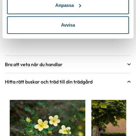
Anpassa
kvist
Med en magnolia för du in romantik och drömmar i din
Avvisa
trädgård, men också ett stycke växthistoria. Denna urgamla
planta från dinosauriernas tid blommar under våren på bar
kvist.
Bra att veta när du handlar
Höjd, längd och bilder
Hitta rätt buskar och träd till din trädgård
Vi försöker alltid ange växternas ungefärliga
mått, men då växter är levande och alla växter
är unika så kan måtten och din växts utseende
variera något från informationen och fotona på
hemsidan.