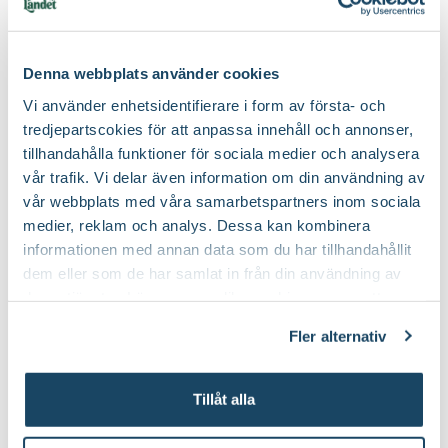
Till Produkten
till Trädgårdshandske Greppa produ
Denna webbplats använder cookies
Vi använder enhetsidentifierare i form av första- och
Lyckas med din magnolia
tredjepartscokies för att anpassa innehåll och annonser,
tillhandahålla funktioner för sociala medier och analysera
vår trafik. Vi delar även information om din användning av
vår webbplats med våra samarbetspartners inom sociala
medier, reklam och analys. Dessa kan kombinera
informationen med annan data som du har tillhandahållit
dem eller som de har samlat in från din användning av
deras tjänster. Läs mer om olika cookies genom att
klicka på länken 'Fler alternativ'."
Fler alternativ
Tillåt alla
Plantera magnolia - blommar på bar