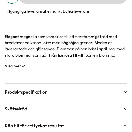
Tillgängliga leveransalternativ:
Butiksleverans
Elegant magnolia som utvecklas till ett flerstammigt träd med
Produktinformation
bredväxande krona, ofta med bågböjda grenar. Bladen är
läderartade och glänsande. Blommar på bar kvist i april-maj med
stora blommor som går från ljusrosa till vitt. Sorten blomm...
Visa mer
Produktspecifikation
Krukstorlek
4,5 liter
Skötselråd
Leveranshöjd
60 - 80 cm
Läge
Sol till halvskugga
Hur vi mäter leveranshöjd på växter
Köp till för ett lyckat resultat