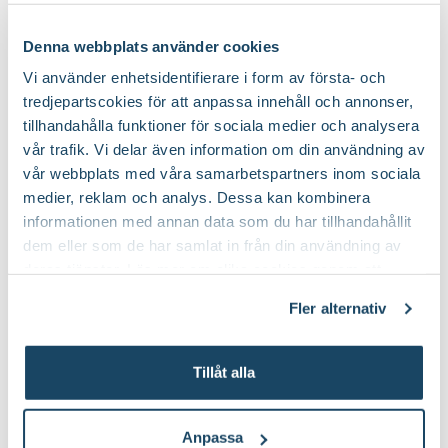
Art nr
326716
Denna webbplats använder cookies
Lyckas med din magnolia
Vi använder enhetsidentifierare i form av första- och
tredjepartscokies för att anpassa innehåll och annonser,
tillhandahålla funktioner för sociala medier och analysera
vår trafik. Vi delar även information om din användning av
vår webbplats med våra samarbetspartners inom sociala
medier, reklam och analys. Dessa kan kombinera
informationen med annan data som du har tillhandahållit
dem eller som de har samlat in från din användning av
deras tjänster. Läs mer om olika cookies genom att
klicka på länken 'Fler alternativ'."
Fler alternativ
Tillåt alla
Plantera magnolia - blommar på bar
kvist
Anpassa