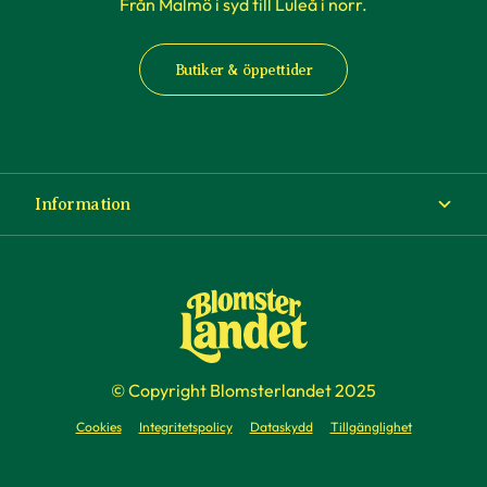
Från Malmö i syd till Luleå i norr.
Butiker & öppettider
Information
Om Blomsterlandet
Köp- och leveransvillkor
Ångra ditt köp
© Copyright Blomsterlandet 2025
Företag
Cookies
Integritetspolicy
Dataskydd
Tillgänglighet
Presentkort