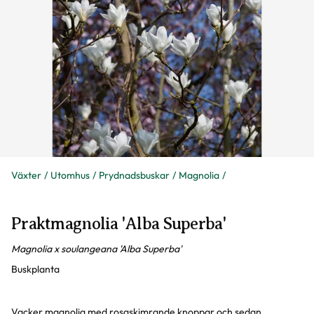
Växter
Utomhus
Prydnadsbuskar
Magnolia
Praktmagnolia 'Alba Superba'
Magnolia x soulangeana 'Alba Superba'
Buskplanta
Vacker magnolia med rosaskimrande knoppar och sedan