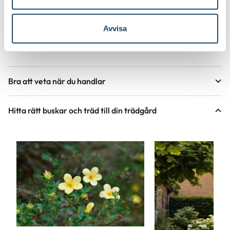
Med en magnolia för du in romantik och drömmar i din
trädgård, men också ett stycke växthistoria. Denna urgamla
Avvisa
planta från dinosauriernas tid blommar under våren på bar
kvist.
Bra att veta när du handlar
Höjd, längd och bilder
Hitta rätt buskar och träd till din trädgård
Vi försöker alltid ange växternas ungefärliga
mått, men då växter är levande och alla växter
är unika så kan måtten och din växts utseende
variera något från informationen och fotona på
hemsidan.
Växter är levande varor