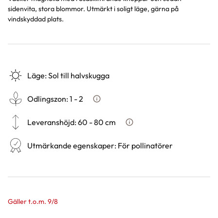
sidenvita, stora blommor. Utmärkt i soligt läge, gärna på
vindskyddad plats.
Läge
:
Sol till halvskugga
Odlingszon
:
1 - 2
Vad är odlingszon?
Leveranshöjd
:
60 - 80 cm
Hur vi mäter leveranshöjd på 
Utmärkande egenskaper
:
För pollinatörer
Gäller t.o.m. 9/8