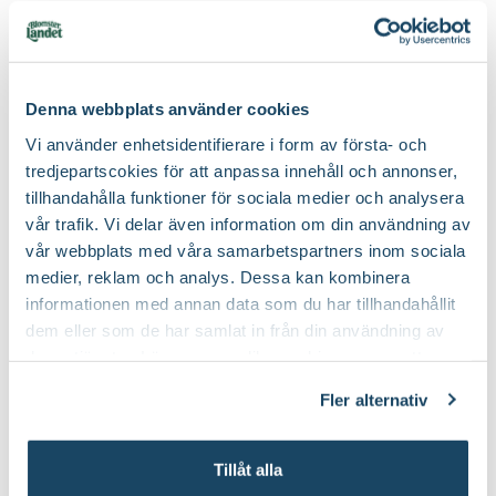
Välj butik
Välj butik
Utmärkande egenskaper
Doftar
Beskärningstid
Juli-september (JAS-perioden)
Online
Slut i lager
Online
Till Produkten
Till Pr
Certifiering
MPS
till Träduppbindare väv produktsida
t
Vad betyder märkningen?
Denna webbplats använder cookies
Ursprung
Kulturursprung
Vi använder enhetsidentifierare i form av första- och
tredjepartscokies för att anpassa innehåll och annonser,
Art nr
256891
Lyckas med din magnolia
tillhandahålla funktioner för sociala medier och analysera
vår trafik. Vi delar även information om din användning av
vår webbplats med våra samarbetspartners inom sociala
medier, reklam och analys. Dessa kan kombinera
informationen med annan data som du har tillhandahållit
dem eller som de har samlat in från din användning av
deras tjänster. Läs mer om olika cookies genom att
klicka på länken 'Fler alternativ'."
Fler alternativ
Tillåt alla