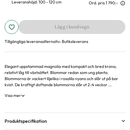
Leveranshöjd: 100 - 120 cm
Ord. pris
1 790:-
Lägg i kundvagn
Tillgängliga leveransalternativ:
Butiksleverans
Elegant uppstammad magnolia med kompakt och bred krona,
Produktinformation
relativt låg till växtsättet. Blommar redan som ung planta.
Blommorna är vackert liljelika i rosalila nyans och slår ut på bar
kvist. De kraftigt doftande blommorna slår ut 2-4 veckor ...
Visa mer
Produktspecifikation