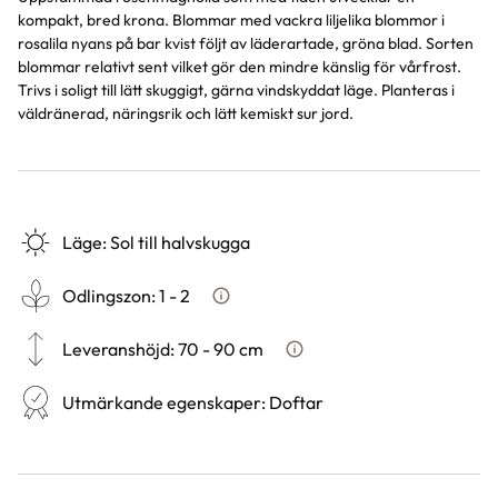
kompakt, bred krona. Blommar med vackra liljelika blommor i
rosalila nyans på bar kvist följt av läderartade, gröna blad. Sorten
blommar relativt sent vilket gör den mindre känslig för vårfrost.
Trivs i soligt till lätt skuggigt, gärna vindskyddat läge. Planteras i
väldränerad, näringsrik och lätt kemiskt sur jord.
Läge
:
Sol till halvskugga
Odlingszon
:
1 - 2
Vad är odlingszon?
Leveranshöjd
:
70 - 90 cm
Hur vi mäter leveranshöjd på 
Utmärkande egenskaper
:
Doftar