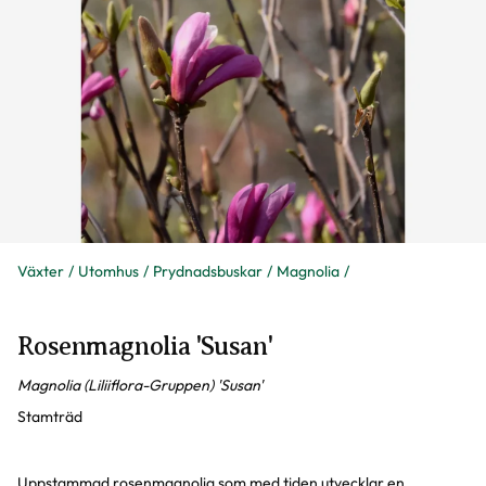
Växter
Utomhus
Prydnadsbuskar
Magnolia
Rosenmagnolia 'Susan'
Magnolia (Liliiflora-Gruppen) 'Susan'
Stamträd
Uppstammad rosenmagnolia som med tiden utvecklar en