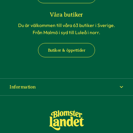
även massor med artiklar som kan ge
tips och
råd
och inspiration.
Våra butiker
Du är välkommen till våra 63 butiker i Sverige.
Från Malmö i syd till Luleå i norr.
Butiker & öppettider
Information
Om Blomsterlandet
Köp- och leveransvillkor
Ångra ditt köp