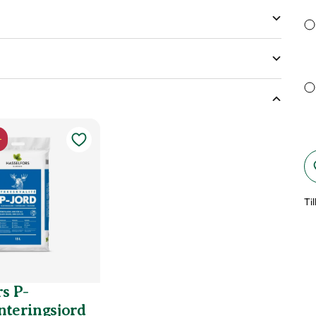
öjd på växter
-
dsväxter
Ti
s P-
nteringsjord