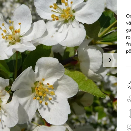
Od
vä
gu
ro
fr
på