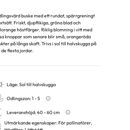
lingsvärd buske med ett rundat, spärrgreningt
xtsätt. Friskt, djupflikiga, gröna blad och
lorange höstfärger. Riklig blomning i vitt med
sa knoppar som senare blir små, orangeröda
ukter på långa skaft. Trivs i sol till halvskugga på
 de flesta jordar.
Läge
:
Sol till halvskugga
Odlingszon
:
1 - 5
Vad är odlingszon?
Leveranshöjd
:
40 - 60 cm
Hur vi mäter leveranshöjd på 
Utmärkande egenskaper
:
För pollinatörer,
Höstfärg, Lättskött