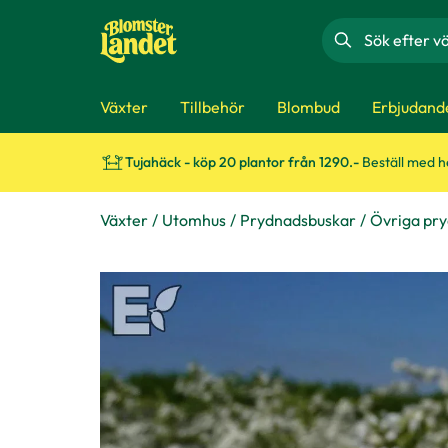
Sök
Växter
Tillbehör
Blombud
Erbjudand
Tujahäck - köp 20 plantor från 1290.-
Beställ med 
Växter
Utomhus
Prydnadsbuskar
Övriga pr