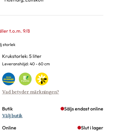
ller t.o.m. 9/8
j storlek
rianter
Krukstorlek: 5 liter
Leveranshöjd: 40 - 60 cm
Vad betyder märkningen?
Butik
Säljs endast online
Välj butik
Online
Slut i lager