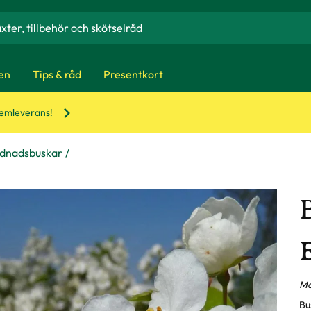
en
Tips & råd
Presentkort
hemleverans!
ydnadsbuskar
Ma
Bu