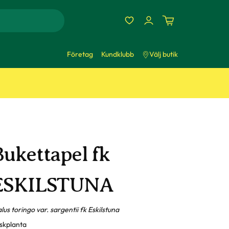
Företag
Kundklubb
Välj butik
Bukettapel fk
ESKILSTUNA
lus toringo var. sargentii fk Eskilstuna
skplanta