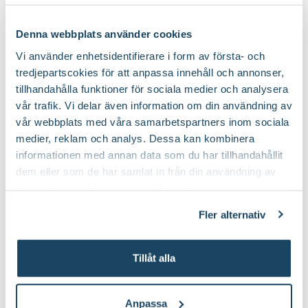
Fler sorter av japansk lönn
Denna webbplats använder cookies
Vi använder enhetsidentifierare i form av första- och
20%
20%
tredjepartscokies för att anpassa innehåll och annonser,
tillhandahålla funktioner för sociala medier och analysera
vår trafik. Vi delar även information om din användning av
vår webbplats med våra samarbetspartners inom sociala
medier, reklam och analys. Dessa kan kombinera
informationen med annan data som du har tillhandahållit
dem eller som de har samlat in från din användning av
deras tjänster. Läs mer om olika cookies genom att
klicka på länken 'Fler alternativ'."
Fler alternativ
Japansk lönn 'Atropurpureum'
Japansk lönn 'Skeet
Buskplanta
Buskplanta
Acer palmatum
Acer palmatum
Tillåt alla
Gäller t.o.m. 9/8
Gäller t.o.m. 9/8
Ord. pris
399:-
Ord. pris
399:-
319
319
20
20
Anpassa