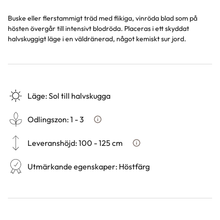
Buske eller flerstammigt träd med flikiga, vinröda blad som på
hösten övergår till intensivt blodröda. Placeras i ett skyddat
halvskuggigt läge i en väldränerad, något kemiskt sur jord.
Läge
:
Sol till halvskugga
Odlingszon
:
1 - 3
Vad är odlingszon?
Leveranshöjd
:
100 - 125 cm
Hur vi mäter leveranshöjd p
Utmärkande egenskaper
:
Höstfärg