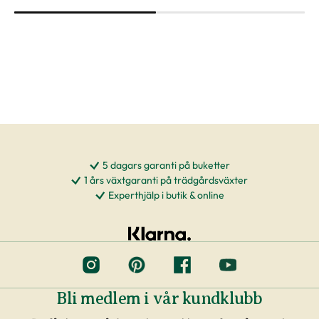
våra egna transporter som anpassas till
rådande väderförhållanden.
När du köper häckväxter - före
plantering
Att förbereda grävningen är att rekommendera,
men tänk på att inte boka markanläggare,
hyrsläp eller andra tjänster kopplat till själva
5 dagars garanti på buketter
1 års växtgaranti på trädgårdsväxter
planteringen innan du vet säkert att
Experthjälp i butik & online
häckplantorna är på plats hemma. Våra
leveranstider kan komma att ändras när du
exempelvis förbokat häckplantor långt i förväg.
Plantorna kräver daglig tillsyn efter plantering.
Framförallt är det viktigt att förse plantorna
Bli medlem i vår kundklubb
med vatten varje dag under sommaren – helst