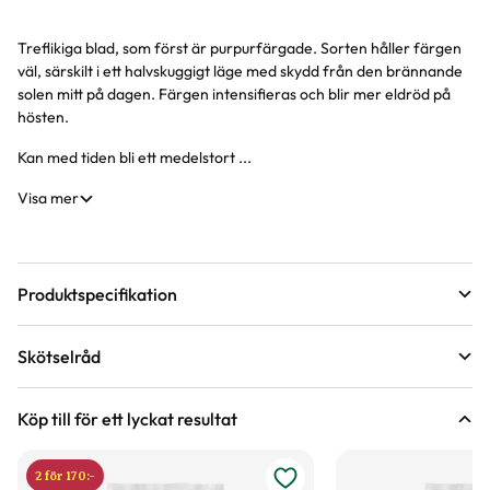
Treflikiga blad, som först är purpurfärgade. Sorten håller färgen
Produktinformation
väl, särskilt i ett halvskuggigt läge med skydd från den brännande
solen mitt på dagen. Färgen intensifieras och blir mer eldröd på
hösten.
Kan med tiden bli ett medelstort ...
Visa mer
Produktspecifikation
Krukstorlek
12 liter
Skötselråd
Leveranshöjd
100 - 125 cm
Läge
Sol till halvskugga
Hur vi mäter leveranshöjd på växter
Köp till för ett lyckat resultat
Förväntad sluthöjd
200 - 500 cm
Odlingszon
1 - 3
Höjd på trädgårdsväxter
2 för 170:-
Vad är odlingszon?