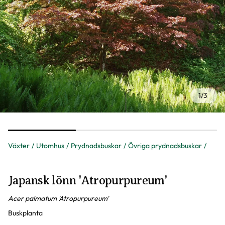
1
/
3
Växter
Utomhus
Prydnadsbuskar
Övriga prydnadsbuskar
Japansk lönn 'Atropurpureum'
Acer palmatum 'Atropurpureum'
Buskplanta