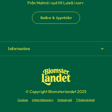
Från Malmö i syd till Luleå i norr.
Butiker & öppettider
Information
Om Blomsterlandet
Köp- och leveransvillkor
Ångra ditt köp
© Copyright Blomsterlandet 2025
Företag
Cookies
Integritetspolicy
Dataskydd
Tillgänglighet
Presentkort