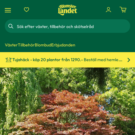
Sök
Växter
Tillbehör
Blombud
Erbjudanden
Tujahäck - köp 20 plantor från 1290.-
Beställ med hemleverans!
Bes