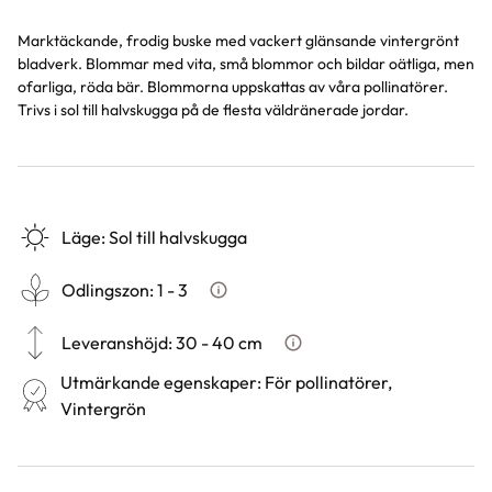
Marktäckande, frodig buske med vackert glänsande vintergrönt
bladverk. Blommar med vita, små blommor och bildar oätliga, men
ofarliga, röda bär. Blommorna uppskattas av våra pollinatörer.
Trivs i sol till halvskugga på de flesta väldränerade jordar.
Läge
:
Sol till halvskugga
Odlingszon
:
1 - 3
Vad är odlingszon?
Leveranshöjd
:
30 - 40 cm
Hur vi mäter leveranshöjd på
Utmärkande egenskaper
:
För pollinatörer,
Vintergrön