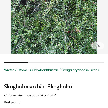
1
/
4
Växter
Utomhus
Prydnadsbuskar
Övriga prydnadsbuskar
Skogholmsoxbär 'Skogholm'
Cotoneaster x suecicus 'Skogholm'
Buskplanta