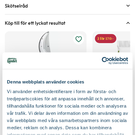
Krukstorlek
2 liter
Skötselråd
Leveranshöjd
30 - 40 cm
Läge
Sol till halvskugga
Hur vi mäter leveranshöjd på växter
Köp till för ett lyckat resultat
Förväntad sluthöjd
90 - 120 cm
Odlingszon
1 - 3
Höjd på trädgårdsväxter
2 för 170:-
Vad är odlingszon?
Kvalitet - typ av planta
Buskplanta
Planteringsavstånd (cc)
75 cm
Bredd
130
Jordmån
De flesta jordar, Väldränerad jord
Växtsätt
Brett och yvigt, Marktäckande
Näring
Naturgödsel, Trädgårdsgödsel
Denna webbplats använder cookies
Vi använder enhetsidentifierare i form av första- och
Blomfärg
Vit
Jordprodukter
Planteringsjord
tredjepartscokies för att anpassa innehåll och annonser,
tillhandahålla funktioner för sociala medier och analysera
Bladfärg
Mörkgrön
Beskärningssätt
Gallra ut äldre grenar från basen
vår trafik. Vi delar även information om din användning av
Sekatör Felco 4
Hasselfors P-Jord/
vår webbplats med våra samarbetspartners inom sociala
Felco
Hasselfors Garden
Blomningstid
Maj, Juni
Beskärningstid
Juli-september (JAS-perioden), På hösten, På
579
:-
89
90
medier, reklam och analys. Dessa kan kombinera
vårvintern
informationen med annan data som du har tillhandahållit
Välj butik
Välj butik