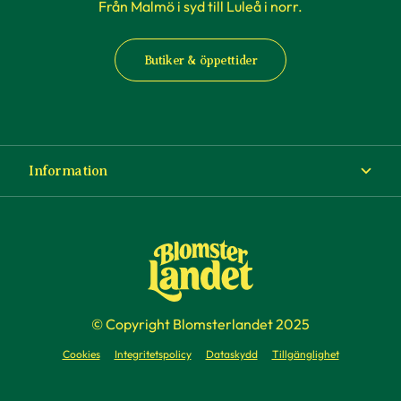
Från Malmö i syd till Luleå i norr.
Butiker & öppettider
Information
Om Blomsterlandet
Köp- och leveransvillkor
Ångra ditt köp
© Copyright Blomsterlandet 2025
Företag
Cookies
Integritetspolicy
Dataskydd
Tillgänglighet
Presentkort