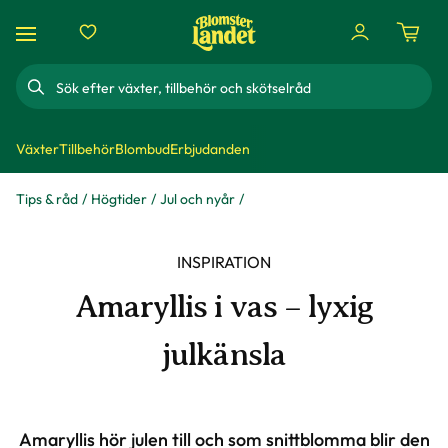
Sök
Växter
Tillbehör
Blombud
Erbjudanden
Tips & råd
Högtider
Jul och nyår
INSPIRATION
Amaryllis i vas – lyxig
julkänsla
Amaryllis hör julen till och som snittblomma blir den