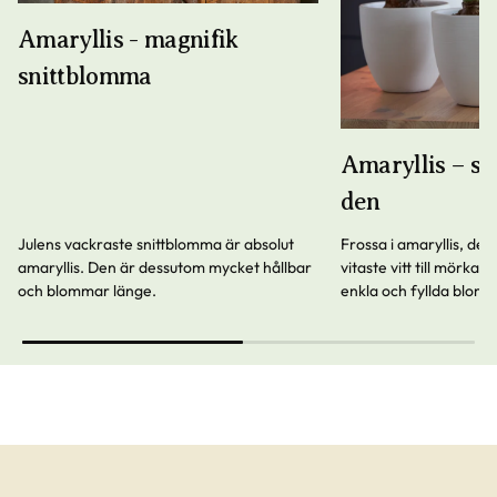
Amaryllis - magnifik
snittblomma
Amaryllis – så
den
Julens vackraste snittblomma är absolut
Frossa i amaryllis, de 
amaryllis. Den är dessutom mycket hållbar
vitaste vitt till mörka
och blommar länge.
enkla och fyllda blommo
amaryllis från knopp t
är en fröjd. Följ våra e
lyckas.