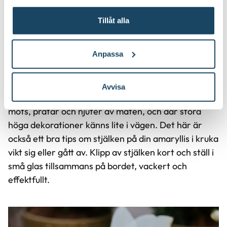
Tillåt alla
Anpassa
Amaryllis till det dukade bordet
Avvisa
En lägre variant som passar fint till julbordet där vi
möts, pratar och njuter av maten, och där stora
höga dekorationer känns lite i vägen. Det här är
också ett bra tips om stjälken på din amaryllis i kruka
vikt sig eller gått av. Klipp av stjälken kort och ställ i
små glas tillsammans på bordet, vackert och
effektfullt.