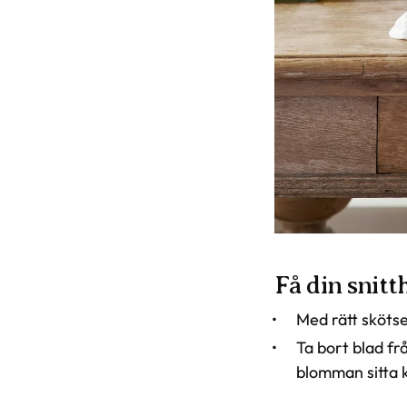
Få din snitt
Med rätt skötse
Ta bort blad fr
blomman sitta 