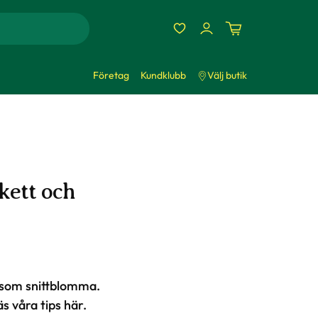
Företag
Kundklubb
Välj butik
kett och
g som snittblomma.
s våra tips här.