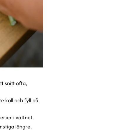
t snitt ofta,
e koll och fyll på
erier i vattnet.
nstiga längre.