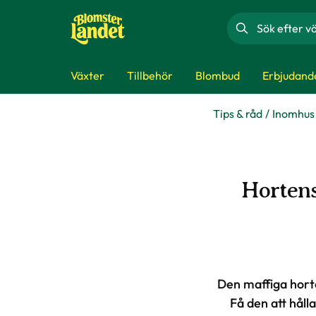
Sök
Växter
Tillbehör
Blombud
Erbjudand
Tips & råd
Inomhus
Hortens
Den maffiga horte
Få den att håll