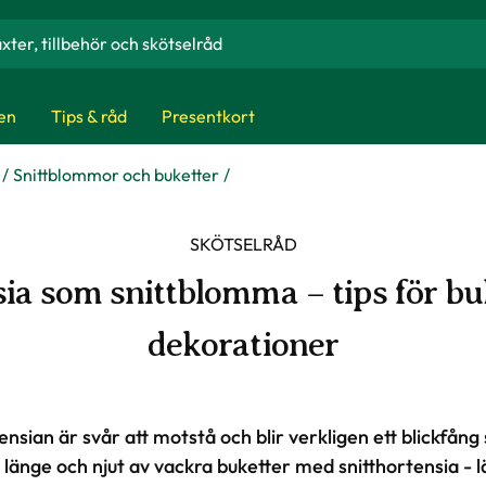
en
Tips & råd
Presentkort
Snittblommor och buketter
SKÖTSELRÅD
ia som snittblomma – tips för bu
dekorationer
nsian är svår att motstå och blir verkligen ett blickfån
a länge och njut av vackra buketter med snitthortensia - lä