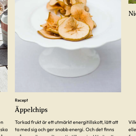
Ni
Recept
Äppelchips
en
Torkad frukt är ett utmärkt energitillskott, lätt att
Vil
iska
ta med sig och ger snabb energi. Och det finns
ell