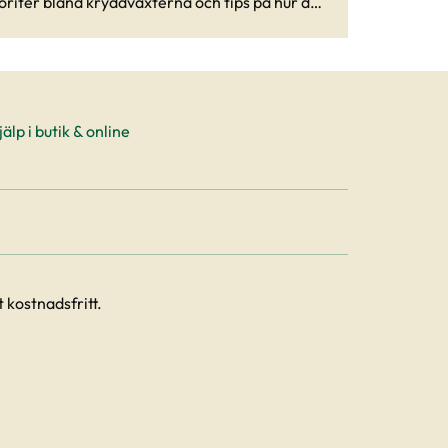
oriter bland kryddväxterna och tips på hur du
änder dem i köket.
älp i butik & online
 kostnadsfritt.