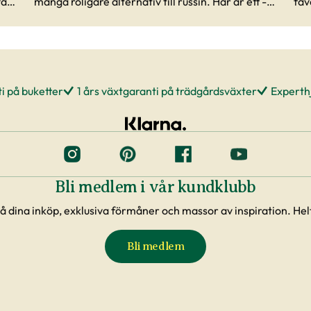
vår
många roligare alternativ till russin. Här är ett -
fav
äppelchips.
anv
i på buketter
1 års växtgaranti på trädgårdsväxter
Experthj
Bli medlem i vår kundklubb
å dina inköp, exklusiva förmåner och massor av inspiration. Helt
Bli medlem