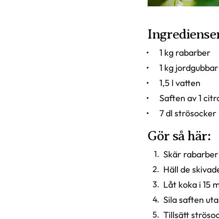
Ingredienser
1 kg rabarber
1 kg jordgubbar
1,5 l vatten
Saften av 1 citr
7 dl strösocker
Gör så här:
Skär rabarbern
Häll de skivad
Låt koka i 15 m
Sila saften uta
Tillsätt strös