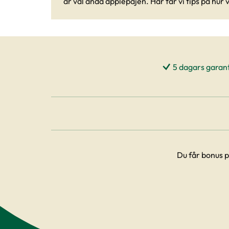
är väl ändå äpplepajen. Här får vi tips på hur 
trädgårdsmästare Robert gör en variant med
havregryn, linfrön och solrosfrön. Smarrigt.
5 dagars garant
Du får bonus p