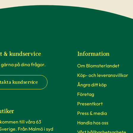
t & kundservice
Information
 gärna på dina frågor.
Om Blomsterlandet
Köp- och leveransvillkor
takta kundservice
Ångra ditt köp
Företag
Presentkort
utiker
Press & media
lkommen till våra 63
Handla hos oss
 Sverige. Från Malmö i syd
Vårt hållbarhetsarbete