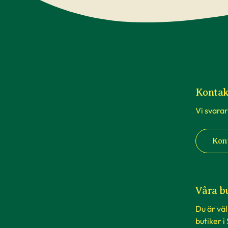
Kontak
Vi svarar
Kon
Våra b
Du är vä
butiker i