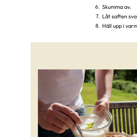
Skumma av.
Låt saften sva
Häll upp i var