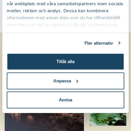
vår webbplats med våra samarbetspartners inom sociala
Till Produkten
Till Pr
till Sättpotatis 'Rocket' produktsida
t
medier, reklam och analys. Dessa kan kombinera
informationen med annan data som du har tillhandahållit
dem eller som de har samlat in från din användning av
deras tjänster. Läs mer om olika cookies genom att
klicka på länken 'Fler alternativ'."
Läs mer om potatisodling
Fler alternativ
Tillåt alla
Anpassa
Avvisa