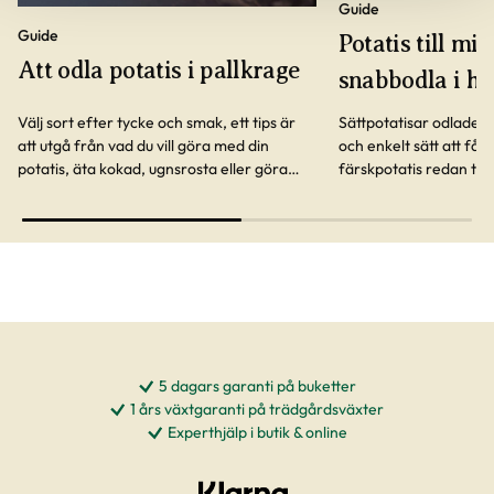
Guide
Guide
Potatis till m
Att odla potatis i pallkrage
snabbodla i hi
Välj sort efter tycke och smak, ett tips är
Sättpotatisar odlade i 
att utgå från vad du vill göra med din
och enkelt sätt att få 
potatis, äta kokad, ugnsrosta eller göra
färskpotatis redan til
mos.
våra steg för denna ro
som alla kan lyckas me
5 dagars garanti på buketter
1 års växtgaranti på trädgårdsväxter
Experthjälp i butik & online