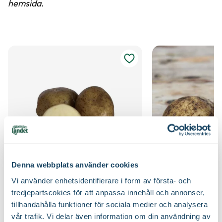
hemsida.
Denna webbplats använder cookies
Vi använder enhetsidentifierare i form av första- och
Sättpotatis 'Rocket'
Sättpotatis 'Rocket'
tredjepartscokies för att anpassa innehåll och annonser,
LPM Potatis
Larsviken
Välj butik
Välj butik
tillhandahålla funktioner för sociala medier och analysera
Online
Slut i lager
Online
vår trafik. Vi delar även information om din användning av