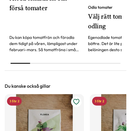
förså tomater
Odla tomater
Välj rätt tomats
odling
Du kan köpa tomatfrön och förodla
Egenodlade tomater sm
dem tidigt på våren, lämpligast under
bättre. Det är lite pyssl
februari–mars. Så tomatfröna i små
belöningen desto störr
krukor eller odlingslådor, här får du fler
behöver tänka på för att
våra bästa tips.
tomat.
Du kanske också gillar
3 för 2
3 för 2