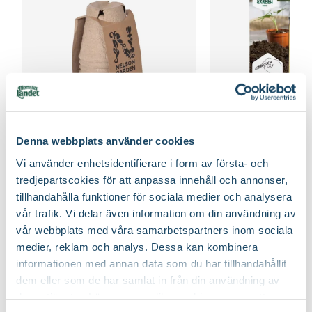
Denna webbplats använder cookies
Fiberpots / Fiberkruka
Sticketikett färg pla
Nelson Garden
Nelson Garden
Vi använder enhetsidentifierare i form av första- och
39
90
tredjepartscokies för att anpassa innehåll och annonser,
Välj butik
Välj butik
tillhandahålla funktioner för sociala medier och analysera
Online
Fåtal i lager
Online
vår trafik. Vi delar även information om din användning av
vår webbplats med våra samarbetspartners inom sociala
Till Produkten
Till Produ
till Fiberpots / Fiberkruka produktsida
till
medier, reklam och analys. Dessa kan kombinera
informationen med annan data som du har tillhandahållit
dem eller som de har samlat in från din användning av
deras tjänster. Läs mer om olika cookies genom att
Tips för din grönsaksodling - tomat, gurka och mycket