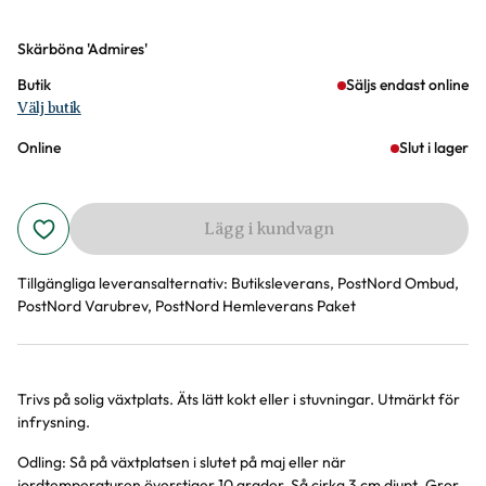
Varianter
Skärböna 'Admires'
Butik
Säljs endast online
Välj butik
Online
Slut i lager
Lägg i kundvagn
Tillgängliga leveransalternativ:
Butiksleverans, PostNord Ombud,
PostNord Varubrev, PostNord Hemleverans Paket
Trivs på solig växtplats. Äts lätt kokt eller i stuvningar. Utmärkt för
Produktinformation
infrysning.
Odling: Så på växtplatsen i slutet på maj eller när
jordtemperaturen överstiger 10 grader. Så cirka 3 cm djupt. Gror