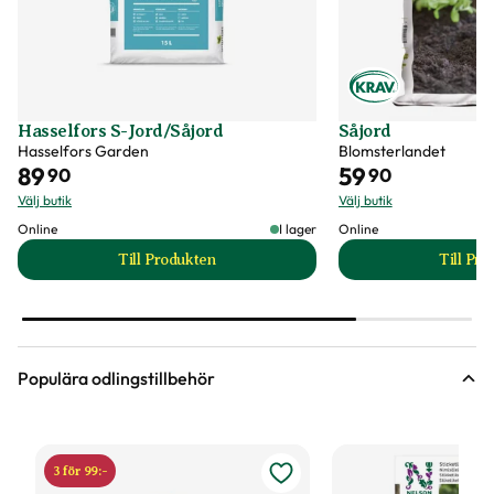
Hasselfors S-Jord/Såjord
Såjord
Hasselfors Garden
Blomsterlandet
89
59
90
90
Välj butik
Välj butik
Online
I lager
Online
Till Produkten
Till Pr
till Hasselfors S-Jord/Såjord produktsida
t
Populära odlingstillbehör
3 för 99:-