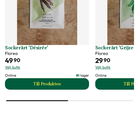
Sockerärt 'Désirée'
Sockerärt 'Grijze 
Florea
Florea
49
29
90
90
Välj butik
Välj butik
Online
I lager
Online
Till Produkten
Till Pr
till Sockerärt 'Désirée' produktsida
t