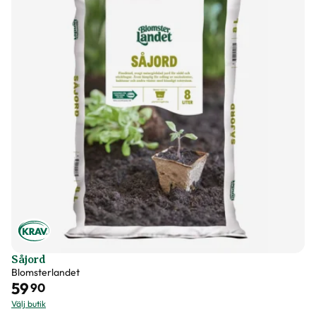
Såjord
Blomsterlandet
59
90
Välj butik