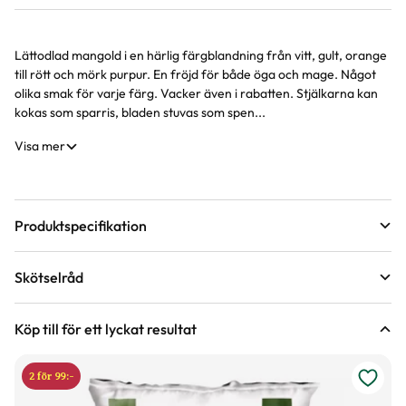
Lättodlad mangold i en härlig färgblandning från vitt, gult, orange
Produktinformation
till rött och mörk purpur. En fröjd för både öga och mage. Något
olika smak för varje färg. Vacker även i rabatten. Stjälkarna kan
kokas som sparris, bladen stuvas som spen...
Visa mer
Produktspecifikation
Varumärke
Weibulls
Skötselråd
Certifiering
KRAV, EU-Organic
Mognadstid
Juli, Augusti, September
Vad betyder märkningen?
Köp till för ett lyckat resultat
Art nr
303960
2 för 99:-