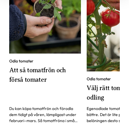
Odla tomater
Att så tomatfrön och
förså tomater
Odla tomater
Välj rätt tomats
odling
Du kan köpa tomatfrön och förodla
Egenodlade tomater sm
dem tidigt på våren, lämpligast under
bättre. Det är lite pyssl
februari–mars. Så tomatfröna i små
belöningen desto störr
krukor eller odlingslådor, här får du fler
behöver tänka på för att