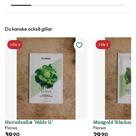
våra bästa tips.
tomat.
Du kanske också gillar
3 för 2
3 för 2
Huvudsallat 'Hilde II'
Mangold 'Rhubarb
Florea
Florea
39
29
90
90