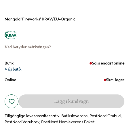
Varianter
Mangold 'Fireworks' KRAV/EU-Organic
Vad betyder märkningen?
Butik
Säljs endast online
Välj butik
Online
Slut i lager
Lägg i kundvagn
Tillgängliga leveransalternativ:
Butiksleverans, PostNord Ombud,
PostNord Varubrev, PostNord Hemleverans Paket