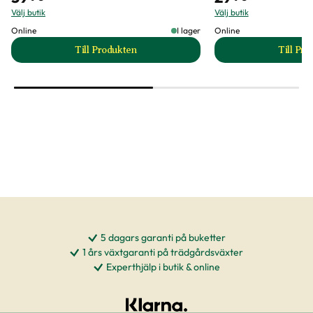
Välj butik
Välj butik
Online
I lager
Online
Till Produkten
Till Pr
till Huvudsallat 'Hilde II' produktsida
t
5 dagars garanti på buketter
1 års växtgaranti på trädgårdsväxter
Experthjälp i butik & online