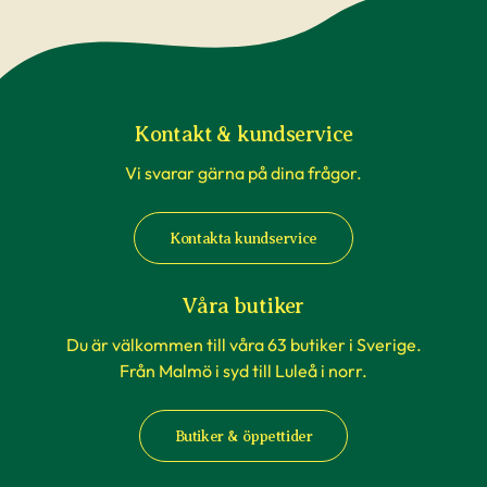
påverkade av temperaturförändringar under
transport är inte underlag för reklamation. Om
du beställer till en av våra butiker, sköts detta av
våra egna transporter som anpassas till
rådande väderförhållanden.
Kontakt & kundservice
Vi svarar gärna på dina frågor.
När du köper häckväxter - före
plantering
Kontakta kundservice
Att förbereda grävningen är att rekommendera,
men tänk på att inte boka markanläggare,
Våra butiker
hyrsläp eller andra tjänster kopplat till själva
Du är välkommen till våra 63 butiker i Sverige.
planteringen innan du vet säkert att
Från Malmö i syd till Luleå i norr.
häckplantorna är på plats hemma. Våra
leveranstider kan komma att ändras när du
Butiker & öppettider
exempelvis förbokat häckplantor långt i förväg.