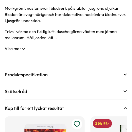
Mörkgrönt, nästan svart bladverk på stabila, ljusgröna stjälkar.
Produktinformation
Bladen är svagt håriga och har dekorativa, nedsänkta bladnerver.
Ljusgrön undersida.
Trivs i värme och fuktig luft, duscha gärna växten med jämna
mellanrum. Håll jorden lätt...
Visa mer
Produktspecifikation
Krukstorlek
14 cm
Skötselråd
Leveranshöjd
30 - 40 cm
Läge
Sol till halvskugga
Hur vi mäter leveranshöjd på växter
Köp till för ett lyckat resultat
Växtsätt
Upprätt vasformigt
Vatten
Tål inte att torka ut
2 för 99:-
Hur ska du vattna växten?