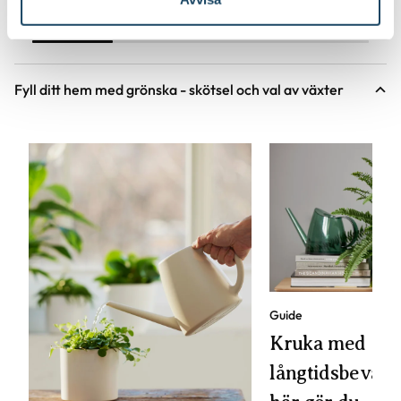
till Korgkruka Wille produktsida
til
Fyll ditt hem med grönska - skötsel och val av växter
Guide
Kruka med
långtidsbevattn