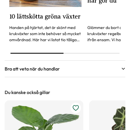
här gör du
10 lättskötta gröna växter
Handen på hjärtat, det är skönt med
Glömmer du bort att va
krukväxter som inte behöver så mycket
krukväxter regelbundet
omvårdnad. Här har vi listat tio tåliga
ifrån ensam. Vi har en
favoriter, vissa av dem kan även stå lite
självbevattning som ka
mörkare.
glömsk växtentusiast.
Bra att veta när du handlar
Höjd, längd och bilder
Du kanske också gillar
Vi försöker alltid ange växternas ungefärliga
mått, men då växter är levande och alla växter
är unika så kan måtten och din växts utseende
variera något från informationen och fotona på
hemsidan.