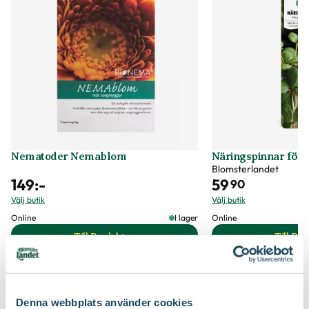
Bladfärg
Ljusgrön, Mörkgrön, Purpur
Jordprodukter
Blomjord
Certifiering
MPS
Vad betyder märkningen?
Art nr
101744
Nematoder Nemablom
Näringspinnar för 
Blomsterlandet
149
:-
59
90
Välj butik
Välj butik
Online
I lager
Online
Till Produkten
Till Pr
till Nematoder Nemablom produktsida
t
Denna webbplats använder cookies