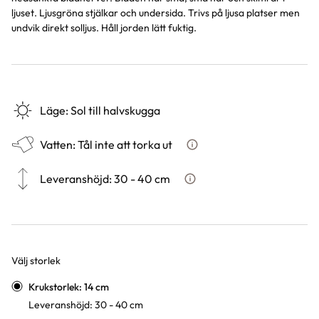
ljuset. Ljusgröna stjälkar och undersida. Trivs på ljusa platser men
undvik direkt solljus. Håll jorden lätt fuktig.
Läge
:
Sol till halvskugga
Vatten
:
Tål inte att torka ut
Hur ska du vattna växten?
Leveranshöjd
:
30 - 40 cm
Hur vi mäter leveranshöjd på
Välj storlek
Varianter
Krukstorlek: 14 cm
Leveranshöjd: 30 - 40 cm