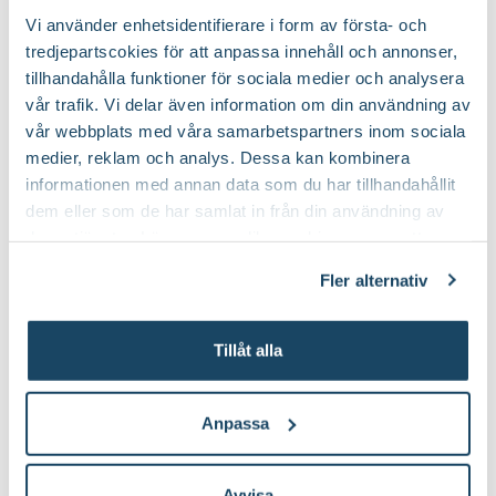
Krukor till dina nya växter
Vi använder enhetsidentifierare i form av första- och
tredjepartscokies för att anpassa innehåll och annonser,
tillhandahålla funktioner för sociala medier och analysera
vår trafik. Vi delar även information om din användning av
vår webbplats med våra samarbetspartners inom sociala
medier, reklam och analys. Dessa kan kombinera
informationen med annan data som du har tillhandahållit
dem eller som de har samlat in från din användning av
deras tjänster. Läs mer om olika cookies genom att
klicka på länken 'Fler alternativ'."
Fler alternativ
Tillåt alla
Korgkruka Wille
Kruka Arturo
Finns i flera varianter
Finns i flera varianter
199
:-
149
:-
Från
Från
Anpassa
Välj butik
Välj butik
Online
I lager
Online
Till Produkten
Till Produ
Avvisa