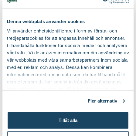
Välj butik
Välj butik
Online
I lager
Online
Till Produkten
Till Pr
till Nematoder Nemablom produktsida
t
Denna webbplats använder cookies
Vi använder enhetsidentifierare i form av första- och
tredjepartscokies för att anpassa innehåll och annonser,
tillhandahålla funktioner för sociala medier och analysera
Krukor till dina nya växter
vår trafik. Vi delar även information om din användning av
vår webbplats med våra samarbetspartners inom sociala
medier, reklam och analys. Dessa kan kombinera
informationen med annan data som du har tillhandahållit
dem eller som de har samlat in från din användning av
deras tjänster. Läs mer om olika cookies genom att
klicka på länken 'Fler alternativ'."
Fler alternativ
Tillåt alla