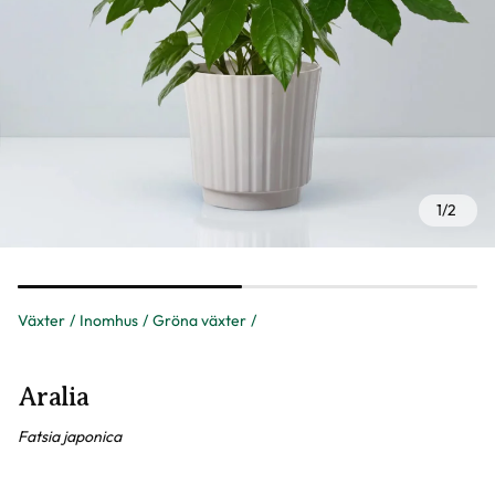
1
/
2
Växter
Inomhus
Gröna växter
Aralia
Fatsia japonica