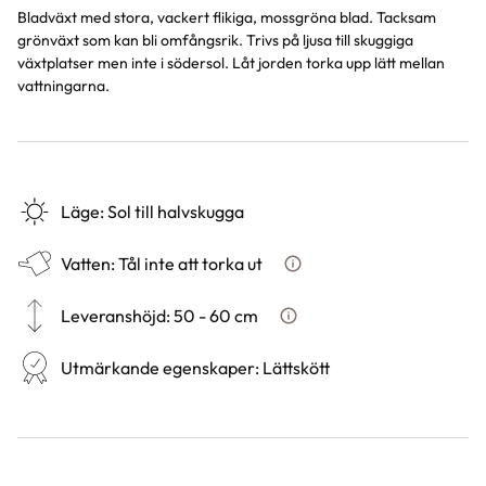
Bladväxt med stora, vackert flikiga, mossgröna blad. Tacksam
grönväxt som kan bli omfångsrik. Trivs på ljusa till skuggiga
växtplatser men inte i södersol. Låt jorden torka upp lätt mellan
vattningarna.
Läge
:
Sol till halvskugga
Vatten
:
Tål inte att torka ut
Hur ska du vattna växten?
Leveranshöjd
:
50 - 60 cm
Hur vi mäter leveranshöjd på 
Utmärkande egenskaper
:
Lättskött