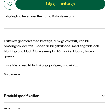
Lägg i kundvagn
Tillgängliga leveransalternativ:
Butiksleverans
Lättskött grönväxt med kraftigt, buskigt växtsätt, kan bli
Produktinformation
omfångsrik och tät. Bladen är långskaftade, med fingrade och
blankt gröna blad. Äldre exemplar får vackert ludna, bruna
grenar.
Trivs bäst i ljusa till halvskuggiga lägen, undvik d...
Visa mer
Produktspecifikation
Krukstorlek
17 cm