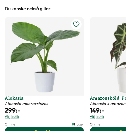
Du kanske också gillar
Vi försöker alltid ange växternas ungefärliga
mått, men då växter är levande och alla växter
är unika så kan måtten och din växts utseende
variera något från informationen och fotona på
hemsidan.
Växter är levande varor
Det är naturligt att växter får nya blad och
därmed också tappar blad. Om din växt har
några gula eller bruna bland, så innebär det inte
att växten är döende eller av dålig kvalitet. Vi
Alokasia
Amazonsköld 'Poll
rekommenderar att du försiktigt plockar bort
Alocasia macrorrhizos
Alocasia x amazonic
299
:-
149
:-
dessa blad vid ankomst.
Välj butik
Välj butik
Online
I lager
Online