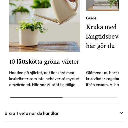
Guide
Kruka med
långtidsbevattn
här gör du
10 lättskötta gröna växter
Handen på hjärtat, det är skönt med
Glömmer du bort att va
krukväxter som inte behöver så mycket
krukväxter regelbundet
omvårdnad. Här har vi listat tio tåliga
ifrån ensam. Vi har en
favoriter, vissa av dem kan även stå lite
självbevattning som ka
mörkare.
glömsk växtentusiast.
Bra att veta när du handlar
Höjd, längd och bilder