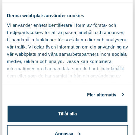
Vad betyder märkningen?
Ursprung
Japan, Korea, Ryukyu-öarna.
Denna webbplats använder cookies
Vi använder enhetsidentifierare i form av första- och
Art nr
12081
tredjepartscokies för att anpassa innehåll och annonser,
Nematoder Nemablom
Blomjord
tillhandahålla funktioner för sociala medier och analysera
Blomsterlandet
Finns i flera varianter
vår trafik. Vi delar även information om din användning av
59
149
:-
90
Från
vår webbplats med våra samarbetspartners inom sociala
Välj butik
Välj butik
medier, reklam och analys. Dessa kan kombinera
Online
I lager
Online
informationen med annan data som du har tillhandahållit
dem eller som de har samlat in från din användning av
Till Produkten
Till Pr
till Nematoder Nemablom produktsida
t
deras tjänster. Läs mer om olika cookies genom att
klicka på länken 'Fler alternativ'."
Fler alternativ
Krukor till dina nya växter
Tillåt alla
Anpassa