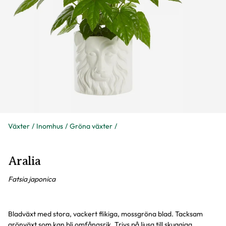
Växter
Inomhus
Gröna växter
Aralia
Fatsia japonica
Bladväxt med stora, vackert flikiga, mossgröna blad. Tacksam
grönväxt som kan bli omfångsrik. Trivs på ljusa till skuggiga