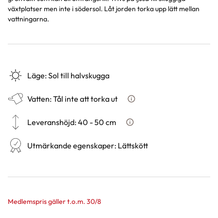
växtplatser men inte i södersol. Låt jorden torka upp lätt mellan
vattningarna.
Läge
:
Sol till halvskugga
Vatten
:
Tål inte att torka ut
Hur ska du vattna växten?
Leveranshöjd
:
40 - 50 cm
Hur vi mäter leveranshöjd på
Utmärkande egenskaper
:
Lättskött
Medlemspris gäller t.o.m. 30/8