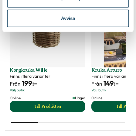
Avvisa
Korgkruka Wille
Kruka Arturo
Finns i flera varianter
Finns i flera varianter
199
:-
149
:-
Från
Från
Välj butik
Välj butik
Online
I lager
Online
Till Produkten
Till Produ
till Korgkruka Wille produktsida
til