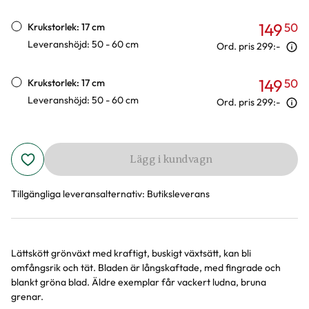
149
50
Krukstorlek: 17 cm
Leveranshöjd: 50 - 60 cm
Ord. pris
299:-
149
50
Krukstorlek: 17 cm
Leveranshöjd: 50 - 60 cm
Ord. pris
299:-
Lägg i kundvagn
Tillgängliga leveransalternativ:
Butiksleverans
Lättskött grönväxt med kraftigt, buskigt växtsätt, kan bli
Produktinformation
omfångsrik och tät. Bladen är långskaftade, med fingrade och
blankt gröna blad. Äldre exemplar får vackert ludna, bruna
grenar.