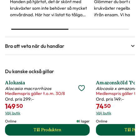
Handen på hjärtat, det är skönt med
Glömmer du bort att va
krukväxter som inte behöver så mycket
krukväxter regelbundet
omvårdnad. Här har vi listat tio tåliga
ifrån ensam. Vi har en
favoriter, vissa av dem kan även stå lite
självbevattning som ka
mörkare.
glömsk växtentusiast.
Bra att veta när du handlar
Höjd, längd och bilder
Du kanske också gillar
Vi försöker alltid ange växternas ungefärliga
mått, men då växter är levande och alla växter
Alokasia
Amazonsköld 'Poll
är unika så kan måtten och din växts utseende
50%
50%
Alocasia macrorrhizos
Alocasia x amazonic
Medlemspris gäller t.o.m. 30/8
Medlemspris gäller t.o
variera något från informationen och fotona på
Ord. pris
299:-
Ord. pris
149:-
149
hemsidan.
74
50
50
Välj butik
Välj butik
Online
I lager
Online
Växter är levande varor
Till Produkten
Till Pr
till Alokasia produktsida
t
Det är naturligt att växter får nya blad och