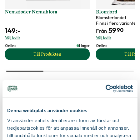
Nematoder Nemablom
Blomjord
Blomsterlandet
Finns i flera varianter
59
149
:-
90
Från
Välj butik
Välj butik
Online
I lager
Online
Till Produkten
Till Pr
till Nematoder Nemablom produktsida
t
Krukor till dina nya växter
Denna webbplats använder cookies
Vi använder enhetsidentifierare i form av första- och
tredjepartscokies för att anpassa innehåll och annonser,
tillhandahålla funktioner för sociala medier och analysera