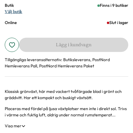
Butik
Finns i 9 butiker
Välj butik
Online
Slut i lager
Lägg i kundvagn
Tillgängliga leveransalternativ:
Butiksleverans, PostNord
Hemleverans Pall, PostNord Hemleverans Paket
Klassisk grönväxt, här med vackert tvåfärgade blad i grönt och
Produktinformation
gräddvitt. Har ett kompakt och buskigt växtsätt.
Placeras med fördel på ljusa växtplatser men inte i direkt sol. Trivs
i värme och fuktig luft, aldrig under normal rumstemperat...
Visa mer