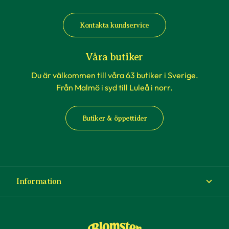
När du köper häckväxter - före
plantering
Kontakta kundservice
Att förbereda grävningen är att rekommendera,
men tänk på att inte boka markanläggare,
Våra butiker
hyrsläp eller andra tjänster kopplat till själva
Du är välkommen till våra 63 butiker i Sverige.
planteringen innan du vet säkert att
Från Malmö i syd till Luleå i norr.
häckplantorna är på plats hemma. Våra
leveranstider kan komma att ändras när du
Butiker & öppettider
exempelvis förbokat häckplantor långt i förväg.
Plantorna kräver daglig tillsyn efter plantering.
Framförallt är det viktigt att förse plantorna
med vatten varje dag under sommaren – helst
Information
på morgonen. Tänk på att anläggning av en häck
kan påverka semesterplanerna.
Om Blomsterlandet