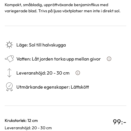
Kompakt, småbladig, upprättväxande benjaminfikus med
variegerade blad. Trivs på ljusa växtplatser men inte i direkt sol.
Läge
:
Sol till halvskugga
Vatten
:
Låt jorden torka upp mellan givor
Hur ska du v
Leveranshöjd
:
20 - 30 cm
Hur vi mäter leveranshöjd på 
Utmärkande egenskaper
:
Lättskött
99
:-
Varianter
Krukstorlek: 12 cm
Leveranshöjd: 20 - 30 cm