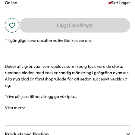
Online
Slut i lager
Lägg i kundvagn
Tillgängliga leveransalternativ:
Butiksleverans
Dekorativ grönväxt som upplevs som frodig tack vare de stora,
Produktinformation
rundade bladen med vacker randig mönstring i grågröna nyanser.
Alla nya blad är först ihoprullade för att sedan succesivt veckla ut
sig.
Trivs på ljusa till halvskuggiga växtpla...
Visa mer
Produktspecifikation