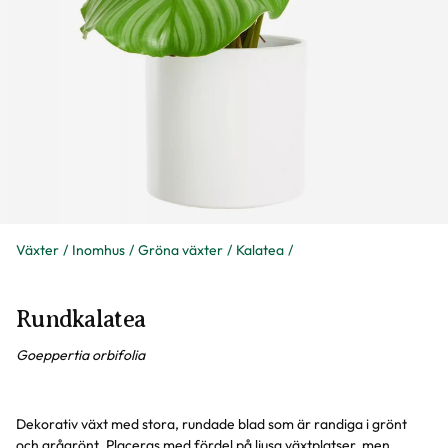
Växter
Inomhus
Gröna växter
Kalatea
Rundkalatea
Goeppertia orbifolia
Dekorativ växt med stora, rundade blad som är randiga i grönt
och grågrönt. Placeras med fördel på ljusa växtplatser, men