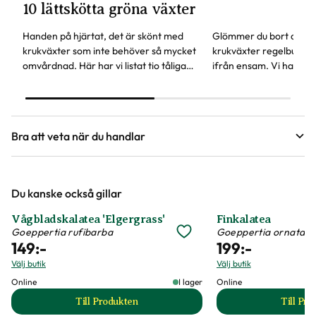
10 lättskötta gröna växter
Handen på hjärtat, det är skönt med
Glömmer du bort att va
krukväxter som inte behöver så mycket
krukväxter regelbundet
omvårdnad. Här har vi listat tio tåliga
ifrån ensam. Vi har en
favoriter, vissa av dem kan även stå lite
självbevattning som ka
mörkare.
glömsk växtentusiast.
Bra att veta när du handlar
Höjd, längd och bilder
Du kanske också gillar
Vi försöker alltid ange växternas ungefärliga
mått, men då växter är levande och alla växter
Vågbladskalatea 'Elgergrass'
Finkalatea
är unika så kan måtten och din växts utseende
Goeppertia rufibarba
Goeppertia ornata
149
:-
199
:-
variera något från informationen och fotona på
Välj butik
Välj butik
hemsidan.
Online
I lager
Online
Till Produkten
Till Pr
till Vågbladskalatea 'Elgergrass' produktsida
t