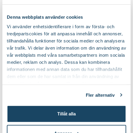
Denna webbplats använder cookies
Vi använder enhetsidentifierare i form av första- och
tredjepartscokies för att anpassa innehåll och annonser,
tillhandahålla funktioner för sociala medier och analysera
vår trafik. Vi delar även information om din användning av
vår webbplats med våra samarbetspartners inom sociala
medier, reklam och analys. Dessa kan kombinera
Kalatea - de undersköna bladen
informationen med annan data som du har tillhandahållit
dem eller som de har samlat in från din användning av
Du som tycker om bladväxter, har säkert redan upptäckt
deras tjänster. Läs mer om olika cookies genom att
kalateor. Deras blad har skulptural form, underbart mönster
klicka på länken 'Fler alternativ'."
och skiftande färger.
Fler alternativ
Tillåt alla
Krukor till dina nya växter