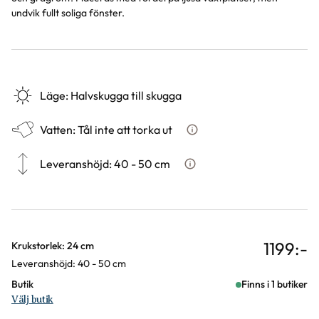
undvik fullt soliga fönster.
Läge
:
Halvskugga till skugga
Vatten
:
Tål inte att torka ut
Hur ska du vattna växten?
Leveranshöjd
:
40 - 50 cm
Hur vi mäter leveranshöjd på
1199
:-
Varianter
Krukstorlek: 24 cm
Leveranshöjd: 40 - 50 cm
Butik
Finns i 1 butiker
Välj butik