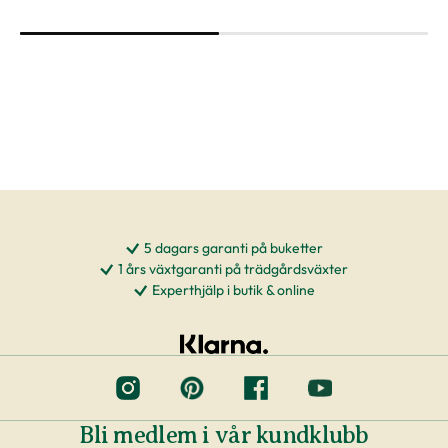
Växter är levande varor
Det är naturligt att växter får nya blad och
därmed också tappar blad. Om din växt har
några gula eller bruna bland, så innebär det inte
att växten är döende eller av dålig kvalitet. Vi
rekommenderar att du försiktigt plockar bort
dessa blad vid ankomst.
Skadeinsekter
5 dagars garanti på buketter
1 års växtgaranti på trädgårdsväxter
Vi arbetar tätt ihop med våra odlare och
Experthjälp i butik & online
leverantörer för att säkerställa hög kvalitet på
våra växter. Det blir allt vanligare att odlare
använder nyttodjur (skinnbaggar, nematoder,
rovkvalster) för att hålla borta skadedjur istället
för att bespruta växter med kemikalier, även
Bli medlem i vår kundklubb