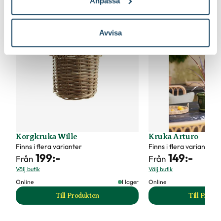
Anpassa
Avvisa
Korgkruka Wille
Kruka Arturo
Finns i flera varianter
Finns i flera varianter
199
:-
149
:-
Från
Från
Välj butik
Välj butik
Online
I lager
Online
Till Produkten
Till Produ
till Korgkruka Wille produktsida
til