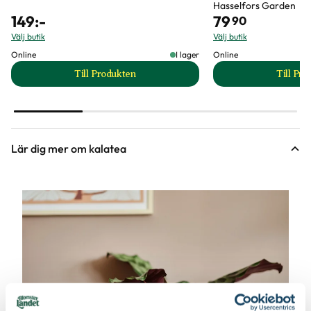
Hasselfors Garden
149
:-
79
90
Välj butik
Välj butik
Online
I lager
Online
Till Produkten
Till Pr
till Nematoder Nemablom produktsida
t
Lär dig mer om kalatea