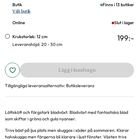
Butik
Finns i 13 butiker
Välj butik
Online
Slut i lager
199
:-
Krukstorlek: 12 cm
Leveranshöjd: 20 - 30 cm
Lägg i kundvagn
Tillgängliga leveransalternativ:
Butiksleverans
Lättskött och färgstark bladväxt. Bladväxt med fantastiska blad
Produktinformation
som skiftar i gröna och gula nyanser.
Trivs bäst på ljus plats men skuggas i söder på sommaren. Klarar
halvskugga men färgerna bli klarare i ljust fönster. Växten trivs