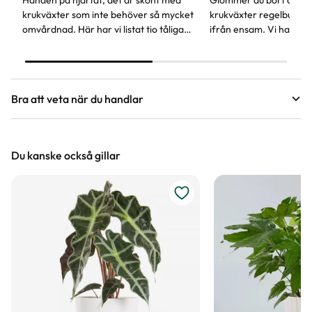
krukväxter som inte behöver så mycket
krukväxter regelbundet
omvårdnad. Här har vi listat tio tåliga
ifrån ensam. Vi har en
favoriter, vissa av dem kan även stå lite
självbevattning som ka
mörkare.
glömsk växtentusiast.
Bra att veta när du handlar
Höjd, längd och bilder
Du kanske också gillar
Vi försöker alltid ange växternas ungefärliga
mått, men då växter är levande och alla växter
är unika så kan måtten och din växts utseende
variera något från informationen och fotona på
hemsidan.
Växter är levande varor
Det är naturligt att växter får nya blad och