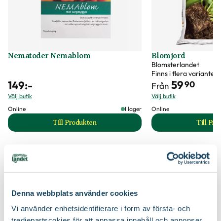
Ursprung
Filippinerna, NÖ Austraien, Fiji
Art nr
334672
Nematoder Nemablom
Blomjord
Blomsterlandet
Finns i flera varianter
59
149
:-
90
Från
Välj butik
Välj butik
Online
I lager
Online
Till Produkten
Till Pr
till Nematoder Nemablom produktsida
t
Krukor till dina nya växter
Denna webbplats använder cookies
Vi använder enhetsidentifierare i form av första- och
tredjepartscokies för att anpassa innehåll och annonser,