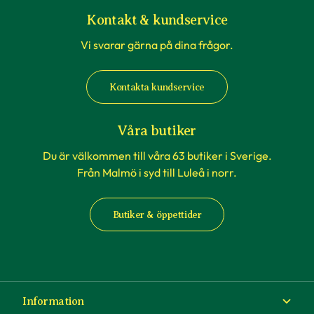
rådande väderförhållanden.
Kontakt & kundservice
Vi svarar gärna på dina frågor.
När du köper häckväxter - före
plantering
Kontakta kundservice
Att förbereda grävningen är att rekommendera,
men tänk på att inte boka markanläggare,
Våra butiker
hyrsläp eller andra tjänster kopplat till själva
Du är välkommen till våra 63 butiker i Sverige.
planteringen innan du vet säkert att
Från Malmö i syd till Luleå i norr.
häckplantorna är på plats hemma. Våra
leveranstider kan komma att ändras när du
Butiker & öppettider
exempelvis förbokat häckplantor långt i förväg.
Plantorna kräver daglig tillsyn efter plantering.
Framförallt är det viktigt att förse plantorna
med vatten varje dag under sommaren – helst
Information
på morgonen. Tänk på att anläggning av en häck