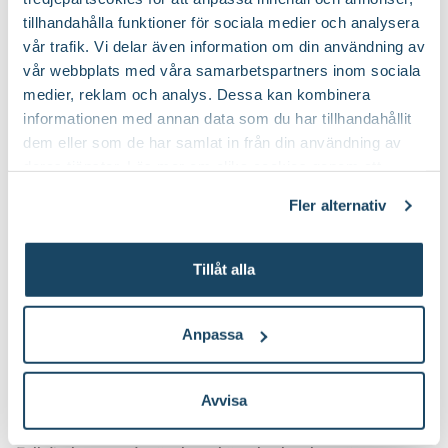
tillhandahålla funktioner för sociala medier och analysera
vår trafik. Vi delar även information om din användning av
vår webbplats med våra samarbetspartners inom sociala
medier, reklam och analys. Dessa kan kombinera
informationen med annan data som du har tillhandahållit
dem eller som de har samlat in från din användning av
deras tjänster. Läs mer om olika cookies genom att
klicka på länken 'Fler alternativ'."
Fler alternativ
Korgkruka Wille
Kruka Arturo
Finns i flera varianter
Finns i flera varianter
199
:-
149
:-
Från
Från
Tillåt alla
Välj butik
Välj butik
Online
I lager
Online
Anpassa
Till Produkten
Till Produ
till Korgkruka Wille produktsida
til
Avvisa