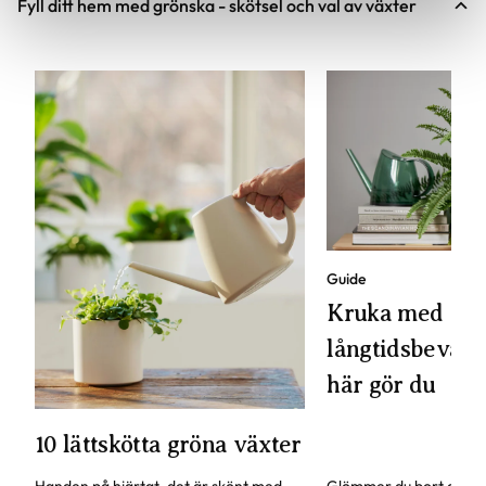
Fyll ditt hem med grönska - skötsel och val av växter
Guide
Kruka med
långtidsbevattn
här gör du
10 lättskötta gröna växter
Handen på hjärtat, det är skönt med
Glömmer du bort att va