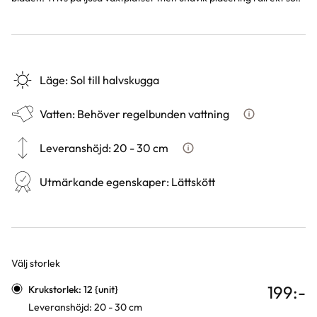
Läge
:
Sol till halvskugga
Vatten
:
Behöver regelbunden vattning
Hur ska du vatt
Leveranshöjd
:
20 - 30 cm
Hur vi mäter leveranshöjd på 
Utmärkande egenskaper
:
Lättskött
Välj storlek
Varianter
199
:-
Krukstorlek: 12 {unit}
Leveranshöjd: 20 - 30 cm