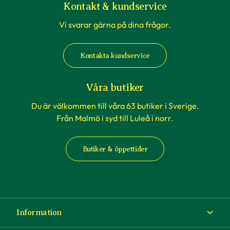
Kontakt & kundservice
Vi svarar gärna på dina frågor.
När du köper häckväxter - före
plantering
Kontakta kundservice
Att förbereda grävningen är att rekommendera,
men tänk på att inte boka markanläggare,
Våra butiker
hyrsläp eller andra tjänster kopplat till själva
Du är välkommen till våra 63 butiker i Sverige.
planteringen innan du vet säkert att
Från Malmö i syd till Luleå i norr.
häckplantorna är på plats hemma. Våra
leveranstider kan komma att ändras när du
Butiker & öppettider
exempelvis förbokat häckplantor långt i förväg.
Plantorna kräver daglig tillsyn efter plantering.
Framförallt är det viktigt att förse plantorna
med vatten varje dag under sommaren – helst
Information
på morgonen. Tänk på att anläggning av en häck