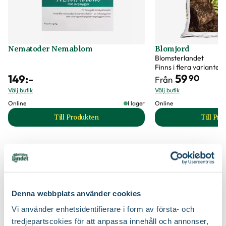
Art nr
313494
Nematoder Nemablom
Blomjord
Blomsterlandet
Finns i flera varianter
59
149
:-
90
Från
Välj butik
Välj butik
Online
I lager
Online
Till Produkten
Till Pr
till Nematoder Nemablom produktsida
t
Krukor till dina nya växter
Denna webbplats använder cookies
Vi använder enhetsidentifierare i form av första- och
tredjepartscokies för att anpassa innehåll och annonser,