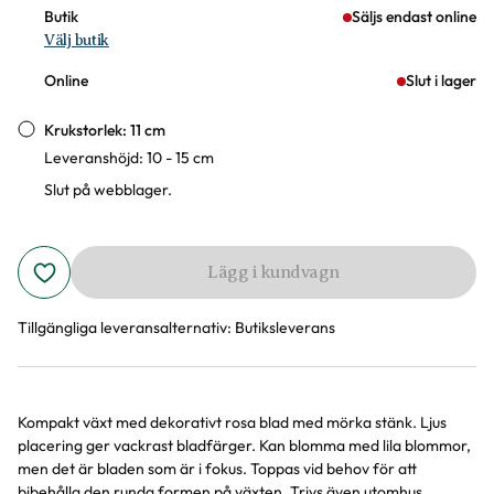
Butik
Säljs endast online
Välj butik
Online
Slut i lager
Krukstorlek: 11 cm
Leveranshöjd: 10 - 15 cm
Slut på webblager.
Lägg i kundvagn
Tillgängliga leveransalternativ:
Butiksleverans
Kompakt växt med dekorativt rosa blad med mörka stänk. Ljus
Produktinformation
placering ger vackrast bladfärger. Kan blomma med lila blommor,
men det är bladen som är i fokus. Toppas vid behov för att
bibehålla den runda formen på växten. Trivs även utomhus ...