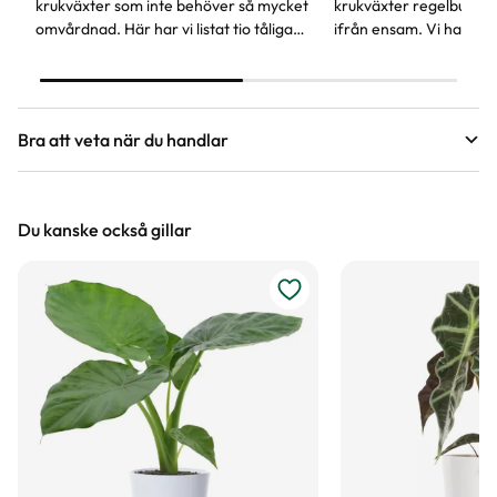
krukväxter som inte behöver så mycket
krukväxter regelbundet
omvårdnad. Här har vi listat tio tåliga
ifrån ensam. Vi har en
favoriter, vissa av dem kan även stå lite
självbevattning som ka
mörkare.
glömsk växtentusiast.
Bra att veta när du handlar
Höjd, längd och bilder
Du kanske också gillar
Vi försöker alltid ange växternas ungefärliga
mått, men då växter är levande och alla växter
är unika så kan måtten och din växts utseende
variera något från informationen och fotona på
hemsidan.
Växter är levande varor
Det är naturligt att växter får nya blad och