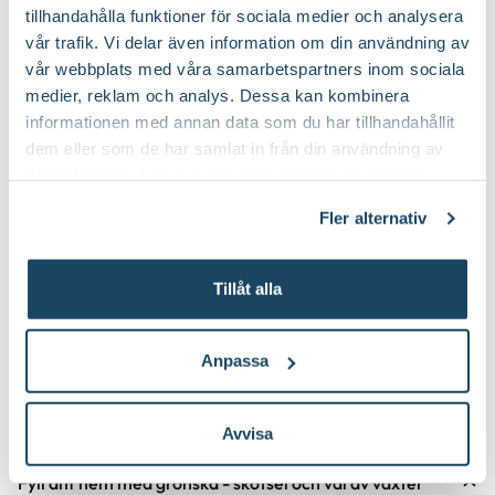
tillhandahålla funktioner för sociala medier och analysera
vår trafik. Vi delar även information om din användning av
vår webbplats med våra samarbetspartners inom sociala
medier, reklam och analys. Dessa kan kombinera
informationen med annan data som du har tillhandahållit
dem eller som de har samlat in från din användning av
deras tjänster. Läs mer om olika cookies genom att
klicka på länken 'Fler alternativ'."
Fler alternativ
Korgkruka Wille
Kruka Arturo
Finns i flera varianter
Finns i flera varianter
199
:-
149
:-
Från
Från
Tillåt alla
Välj butik
Välj butik
Online
I lager
Online
Anpassa
Till Produkten
Till Produ
till Korgkruka Wille produktsida
til
Avvisa
Fyll ditt hem med grönska - skötsel och val av växter