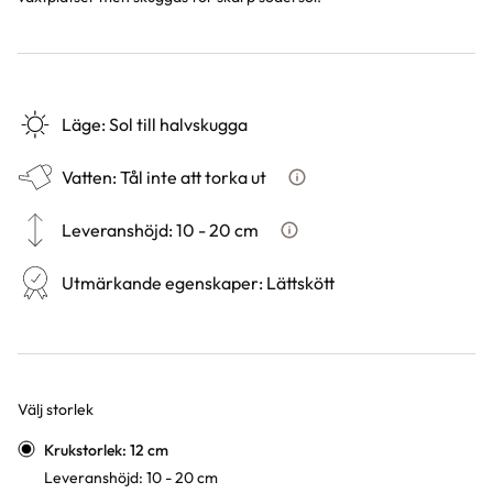
Läge
:
Sol till halvskugga
Vatten
:
Tål inte att torka ut
Hur ska du vattna växten?
Leveranshöjd
:
10 - 20 cm
Hur vi mäter leveranshöjd på 
Utmärkande egenskaper
:
Lättskött
Välj storlek
Varianter
Krukstorlek: 12 cm
Leveranshöjd: 10 - 20 cm