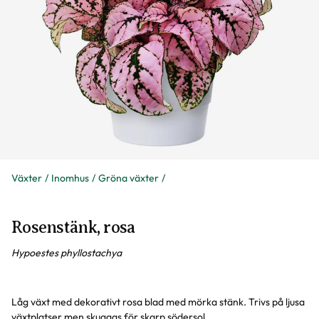
Växter
Inomhus
Gröna växter
Rosenstänk, rosa
Hypoestes phyllostachya
Låg växt med dekorativt rosa blad med mörka stänk. Trivs på ljusa
växtplatser men skuggas för skarp södersol.