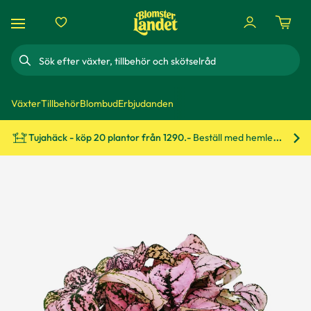
Sök
Växter
Tillbehör
Blombud
Erbjudanden
Tujahäck - köp 20 plantor från 1290.-
Beställ med hemleverans!
Bes