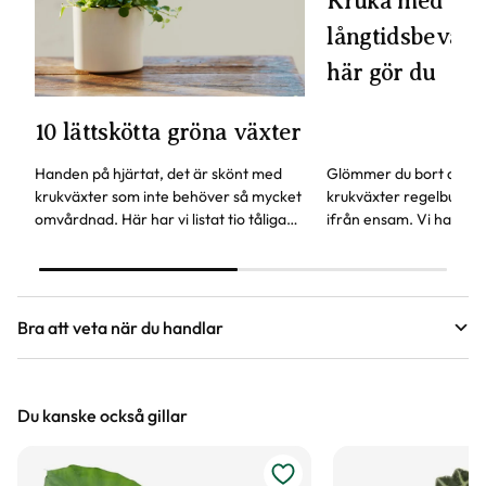
Kruka med
långtidsbevattn
här gör du
10 lättskötta gröna växter
Handen på hjärtat, det är skönt med
Glömmer du bort att va
krukväxter som inte behöver så mycket
krukväxter regelbundet
omvårdnad. Här har vi listat tio tåliga
ifrån ensam. Vi har en
favoriter, vissa av dem kan även stå lite
självbevattning som ka
mörkare.
glömsk växtentusiast.
Bra att veta när du handlar
Höjd, längd och bilder
Du kanske också gillar
Vi försöker alltid ange växternas ungefärliga
mått, men då växter är levande och alla växter
är unika så kan måtten och din växts utseende