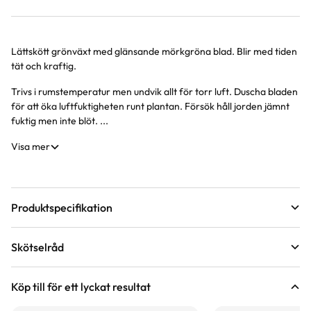
Lättskött grönväxt med glänsande mörkgröna blad. Blir med tiden
Produktinformation
tät och kraftig.
Trivs i rumstemperatur men undvik allt för torr luft. Duscha bladen
för att öka luftfuktigheten runt plantan. Försök håll jorden jämnt
fuktig men inte blöt. ...
Visa mer
Produktspecifikation
Krukstorlek
12 cm
Skötselråd
Leveranshöjd
20 - 30 cm
Läge
Halvskugga till skugga
Hur vi mäter leveranshöjd på växter
Köp till för ett lyckat resultat