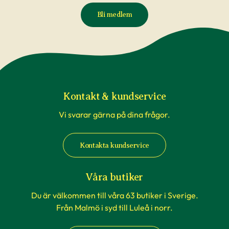
väderförhållanden innan du gör din beställning.
Bli medlem
Reklamationer i samband med att växter blivit
påverkade av temperaturförändringar under
transport är inte underlag för reklamation. Om
du beställer till en av våra butiker, sköts detta av
våra egna transporter som anpassas till
rådande väderförhållanden.
Kontakt & kundservice
Vi svarar gärna på dina frågor.
När du köper häckväxter - före
plantering
Kontakta kundservice
Att förbereda grävningen är att rekommendera,
men tänk på att inte boka markanläggare,
Våra butiker
hyrsläp eller andra tjänster kopplat till själva
Du är välkommen till våra 63 butiker i Sverige.
planteringen innan du vet säkert att
Från Malmö i syd till Luleå i norr.
häckplantorna är på plats hemma. Våra