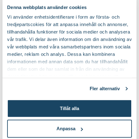
Denna webbplats använder cookies
Vi använder enhetsidentifierare i form av första- och
Krukor till dina nya växter
tredjepartscokies för att anpassa innehåll och annonser,
tillhandahålla funktioner för sociala medier och analysera
vår trafik. Vi delar även information om din användning av
vår webbplats med våra samarbetspartners inom sociala
medier, reklam och analys. Dessa kan kombinera
informationen med annan data som du har tillhandahållit
dem eller som de har samlat in från din användning av
deras tjänster. Läs mer om olika cookies genom att
klicka på länken 'Fler alternativ'."
Fler alternativ
Tillåt alla
Korgkruka Wille
Kruka Arturo
Finns i flera varianter
Finns i flera varianter
Anpassa
199
:-
149
:-
Från
Från