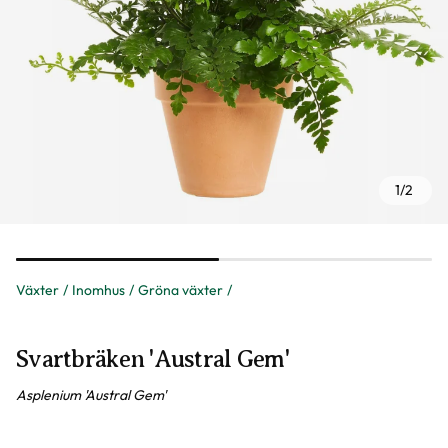
1
/
2
Växter
Inomhus
Gröna växter
Svartbräken 'Austral Gem'
Asplenium 'Austral Gem'