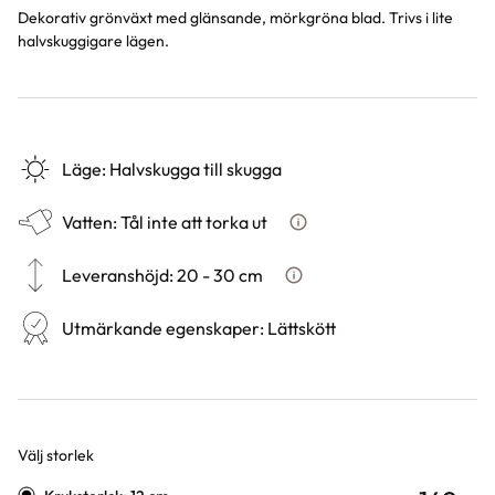
Dekorativ grönväxt med glänsande, mörkgröna blad. Trivs i lite
halvskuggigare lägen.
Läge
:
Halvskugga till skugga
Vatten
:
Tål inte att torka ut
Hur ska du vattna växten?
Leveranshöjd
:
20 - 30 cm
Hur vi mäter leveranshöjd på 
Utmärkande egenskaper
:
Lättskött
Välj storlek
Varianter