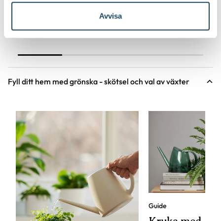
Välj butik
Välj butik
Online
I lager
Online
Avvisa
Till Produkten
Till Produ
till Korgkruka Wille produktsida
til
Fyll ditt hem med grönska - skötsel och val av växter
Guide