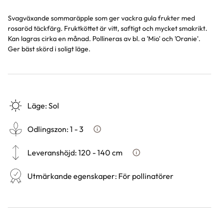
Svagväxande sommaräpple som ger vackra gula frukter med
rosaröd täckfärg. Fruktköttet är vitt, saftigt och mycket smakrikt.
Kan lagras cirka en månad. Pollineras av bl. a 'Mio' och 'Oranie'.
Ger bäst skörd i soligt läge.
Läge
:
Sol
Odlingszon
:
1 - 3
Vad är odlingszon?
Leveranshöjd
:
120 - 140 cm
Hur vi mäter leveranshöjd p
Utmärkande egenskaper
:
För pollinatörer