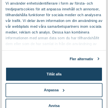
till Träduppbindare väv produktsida
t
Ursprung
Kulturursprung
Vi använder enhetsidentifierare i form av första- och
tredjepartscokies för att anpassa innehåll och annonser,
Art nr
104239
tillhandahålla funktioner för sociala medier och analysera
vår trafik. Vi delar även information om din användning av
Så här planterar du fruktträd
vår webbplats med våra samarbetspartners inom sociala
medier, reklam och analys. Dessa kan kombinera
informationen med annan data som du har tillhandahållit
dem eller som de har samlat in från din användning av
deras tjänster. Läs mer om olika cookies genom att
klicka på länken 'Fler alternativ'."
Fler alternativ
Tillåt alla
Anpassa
Läs mer om skötsel av äppleträd
Avvisa