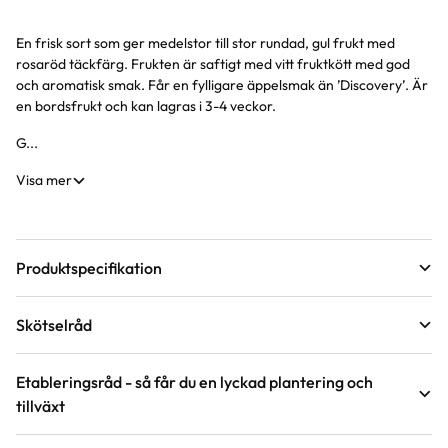
En frisk sort som ger medelstor till stor rundad, gul frukt med
Produktinformation
rosaröd täckfärg. Frukten är saftigt med vitt fruktkött med god
och aromatisk smak. Får en fylligare äppelsmak än ’Discovery’. Är
en bordsfrukt och kan lagras i 3-4 veckor.
G...
Visa mer
Produktspecifikation
Leveranshöjd
120 - 140 cm
Skötselråd
Hur vi mäter leveranshöjd på växter
Grundstam
A2
Läge
Sol
Vad menas med olika grundstammar?
Etableringsråd - så får du en lyckad plantering och
tillväxt
Ålder på trädet
2-3 års träd
Odlingszon
1 - 3
Vad är odlingszon?
Håll jorden fuktig de första två åren, stödvattna under tredje