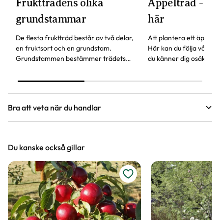
Fruktträdens olika
Äppelträd - pla
grundstammar
här
De flesta fruktträd består av två delar,
Att plantera ett äppeltr
en fruktsort och en grundstam.
Här kan du följa våra s
Grundstammen bestämmer trädets
du känner dig osäker. 
storlek och härdighet. Andra
skall vara utan ett äppe
egenskaper är när trädet börjar bära
inget är det hög tid att
frukt och hur gammalt trädet kan bli.
Bra att veta när du handlar
Höjd, längd och bilder
Du kanske också gillar
Vi försöker alltid ange växternas ungefärliga
mått, men då växter är levande och alla växter
är unika så kan måtten och din växts utseende
variera något från informationen och fotona på
hemsidan.