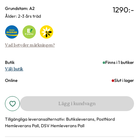
1290
:-
Varianter
Grundstam: A2
Ålder: 2-3 års träd
Vad betyder märkningen?
Butik
Finns i 1 butiker
Välj butik
Online
Slut i lager
Lägg i kundvagn
Tillgängliga leveransalternativ:
Butiksleverans, PostNord
Hemleverans Pall, DSV Hemleverans Pall