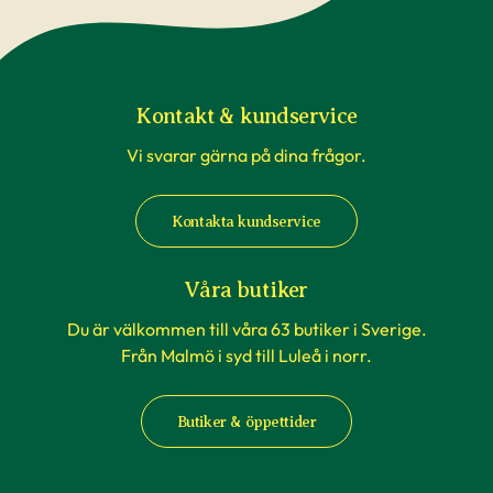
transport är inte underlag för reklamation. Om
du beställer till en av våra butiker, sköts detta av
våra egna transporter som anpassas till
rådande väderförhållanden.
Kontakt & kundservice
Vi svarar gärna på dina frågor.
När du köper häckväxter - före
plantering
Kontakta kundservice
Att förbereda grävningen är att rekommendera,
men tänk på att inte boka markanläggare,
Våra butiker
hyrsläp eller andra tjänster kopplat till själva
Du är välkommen till våra 63 butiker i Sverige.
planteringen innan du vet säkert att
Från Malmö i syd till Luleå i norr.
häckplantorna är på plats hemma. Våra
leveranstider kan komma att ändras när du
Butiker & öppettider
exempelvis förbokat häckplantor långt i förväg.
Plantorna kräver daglig tillsyn efter plantering.