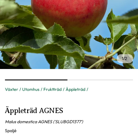
1
/
2
Växter
Utomhus
Fruktträd
Äppleträd
Äppleträd AGNES
Malus domestica AGNES ('SLUBGD1377')
Spaljé