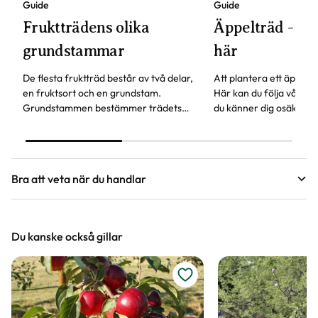
Guide
Guide
Fruktträdens olika
Äppelträd - pla
grundstammar
här
De flesta fruktträd består av två delar,
Att plantera ett äppeltr
en fruktsort och en grundstam.
Här kan du följa våra s
Grundstammen bestämmer trädets
du känner dig osäker. 
storlek och härdighet. Andra
skall vara utan ett äppe
egenskaper är när trädet börjar bära
inget är det hög tid att
frukt och hur gammalt trädet kan bli.
Bra att veta när du handlar
Höjd, längd och bilder
Du kanske också gillar
Vi försöker alltid ange växternas ungefärliga
mått, men då växter är levande och alla växter
är unika så kan måtten och din växts utseende
variera något från informationen och fotona på
hemsidan.