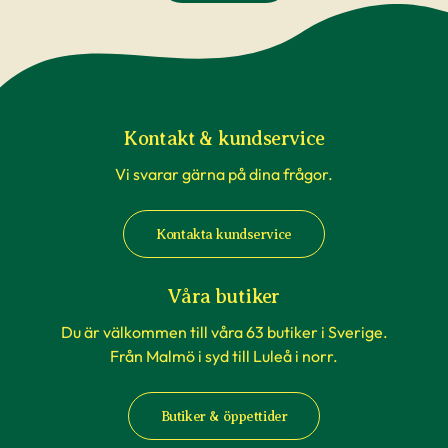
påverkade av temperaturförändringar under
transport är inte underlag för reklamation. Om
du beställer till en av våra butiker, sköts detta av
våra egna transporter som anpassas till
rådande väderförhållanden.
Kontakt & kundservice
Vi svarar gärna på dina frågor.
När du köper häckväxter - före
plantering
Kontakta kundservice
Att förbereda grävningen är att rekommendera,
men tänk på att inte boka markanläggare,
Våra butiker
hyrsläp eller andra tjänster kopplat till själva
Du är välkommen till våra 63 butiker i Sverige.
planteringen innan du vet säkert att
Från Malmö i syd till Luleå i norr.
häckplantorna är på plats hemma. Våra
leveranstider kan komma att ändras när du
Butiker & öppettider
exempelvis förbokat häckplantor långt i förväg.