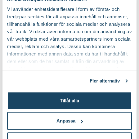
Till Produkten
Till Pr
Vi använder enhetsidentifierare i form av första- och
till Träduppbindare väv produktsida
t
Art nr
336326
tredjepartscokies för att anpassa innehåll och annonser,
tillhandahålla funktioner för sociala medier och analysera
vår trafik. Vi delar även information om din användning av
vår webbplats med våra samarbetspartners inom sociala
Så här planterar du fruktträd
medier, reklam och analys. Dessa kan kombinera
informationen med annan data som du har tillhandahållit
dem eller som de har samlat in från din användning av
deras tjänster. Läs mer om olika cookies genom att
klicka på länken 'Fler alternativ'."
Fler alternativ
Tillåt alla
Anpassa
Läs mer om skötsel av äppleträd