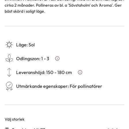
cirka 2 månader. Pollineras av bl. a 'Sävstaholm' och 'Aroma'. Ger
bäst skörd i soligt läge.
Läge
:
Sol
Odlingszon
:
1 - 3
Vad är odlingszon?
Leveranshöjd
:
150 - 180 cm
Hur vi mäter leveranshöjd p
Utmärkande egenskaper
:
För pollinatörer
Välj storlek
Varianter