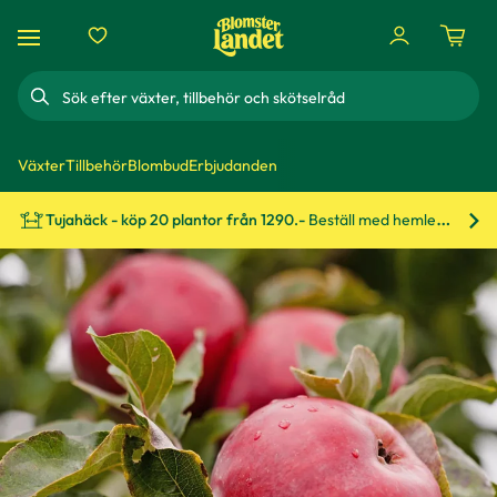
Sök
Växter
Tillbehör
Blombud
Erbjudanden
Tujahäck - köp 20 plantor från 1290.-
Beställ med hemleverans!
Bes