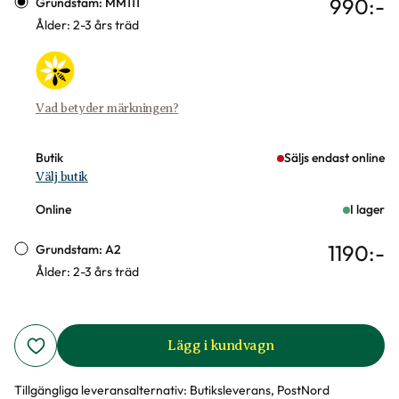
990
:-
Grundstam: MM111
Ålder: 2-3 års träd
Vad betyder märkningen?
Butik
Säljs endast online
Välj butik
Online
I lager
1190
:-
Grundstam: A2
Ålder: 2-3 års träd
Lägg i kundvagn
Tillgängliga leveransalternativ:
Butiksleverans, PostNord