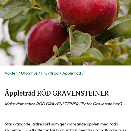
Växter
Utomhus
Fruktträd
Äppleträd
Äppleträd RÖD GRAVENSTEINER
Malus domestica RÖD GRAVENSTEINER ('Roter Gravensteiner')
Starkväxande, äldre sort som ger glänsande äpplen med röda
strimmor. Fruktköttet är fast och saftigt med fin arom. Kan lagras i