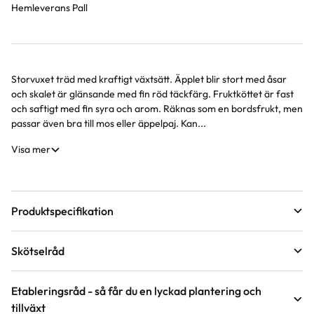
Hemleverans Pall
Storvuxet träd med kraftigt växtsätt. Äpplet blir stort med åsar
Produktinformation
och skalet är glänsande med fin röd täckfärg. Fruktköttet är fast
och saftigt med fin syra och arom. Räknas som en bordsfrukt, men
passar även bra till mos eller äppelpaj. Kan...
Visa mer
Produktspecifikation
Leveranshöjd
150 - 180 cm
Skötselråd
Hur vi mäter leveranshöjd på växter
Förväntad sluthöjd
2,8 - 4,5 m
Läge
Sol
Höjd på trädgårdsväxter
Etableringsråd - så får du en lyckad plantering och
tillväxt